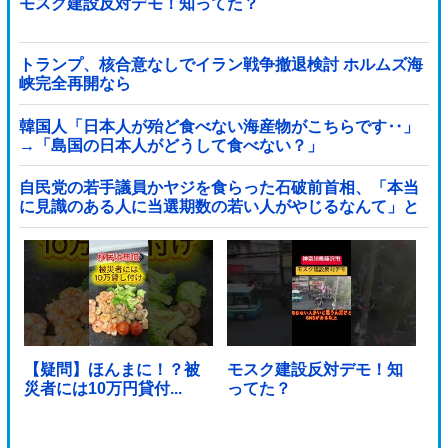
モスク建設反対デモ！知ってた？
トランプ、核合意なしでイラン戦争撤退検討 ホルムズ海
峡完全再開なら
韓国人「日本人が殆ど食べない海産物がこちらです‥」
→「島国の日本人がどうして食べない？」
自民党の若手議員かヤジを食らった石破前首相、「本当
に見識のある人に当選期数の若い人がやじるなんて」と
不満たらたらな様子を見せて……他
【疑問】ほんまに！？被
モスク建設反対デモ！知
災者には10万円貸付...
ってた？