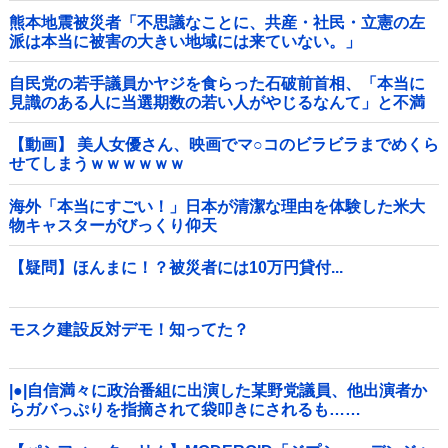
熊本地震被災者「不思議なことに、共産・社民・立憲の左
派は本当に被害の大きい地域には来ていない。」
自民党の若手議員かヤジを食らった石破前首相、「本当に
見識のある人に当選期数の若い人がやじるなんて」と不満
たらたらな様子を見せて……他
【動画】 美人女優さん、映画でマ○コのビラビラまでめくら
せてしまうｗｗｗｗｗｗ
海外「本当にすごい！」日本が清潔な理由を体験した米大
物キャスターがびっくり仰天
【疑問】ほんまに！？被災者には10万円貸付...
モスク建設反対デモ！知ってた？
|●|自信満々に政治番組に出演した某野党議員、他出演者か
らガバっぷりを指摘されて袋叩きにされるも……