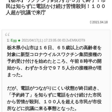
民は知らずに電話かけ続け苦情殺到！１００
人超が抗議で来庁
2021.04.18
1:
Egg ★
2021/04/17(土) 17:23:05.00 ID:2vEM9UOT9
栃木県小山市は１６日、６５歳以上の高齢者を
対象に新型コロナウイルスワクチン集団接種の
予約受け付けを始めたところ、午前８時半の開
始から、わずか５分で９７５人分の接種枠が埋
まった。
だが、電話がつながりにくい状態が終日続き、
「予約終了」を知らずに電話をかけ続けた市民
から苦情が殺到、１００人を超える市民が市役
所などに抗議に来る事態となった。