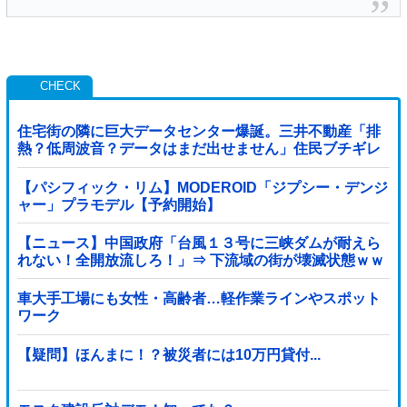
住宅街の隣に巨大データセンター爆誕。三井不動産「排
熱？低周波音？データはまだ出せません」住民ブチギレ
【パシフィック・リム】MODEROID「ジプシー・デンジ
ャー」プラモデル【予約開始】
【ニュース】中国政府「台風１３号に三峡ダムが耐えら
れない！全開放流しろ！」⇒ 下流域の街が壊滅状態ｗｗ
ｗｗｗ
車大手工場にも女性・高齢者…軽作業ラインやスポット
ワーク
【疑問】ほんまに！？被災者には10万円貸付...