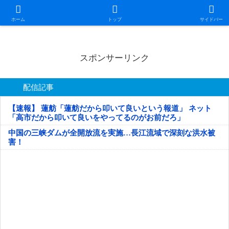
日本第一！ニュース録
ホーム
トップ
サイドバー
スポンサーリンク
配信記事
【速報】 蓮舫「蓮舫だから叩いて良いという報道」 ネット
「高市だから叩いて良いをやってるのがお前だろ」
中国の三峡ダムが全開放流を実施…長江流域で深刻な洪水被
害！