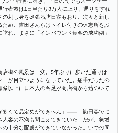
ウンド特需に沸き、平日の朝でもスーツケー
通行者数は1日当たり3万人に上り、通りをすれ
グの刺し身を頰張る訪日客もおり、次々と新し
るため、吉田さんらはトイレ付きの休憩所を設
に訪れ、まさに「インバウンド集客の成功例」
店街の風景は一変。5年ぶりに歩いた通りは
ターが目立つようになっていた。痛手だったの
想像以上に日本人の客足が商店街から遠のいて
多くて品定めができへん」――。訪日客でに
本人客の不満も聞こえてきていた。だが、急増
への十分な配慮ができていなかった。いつの間