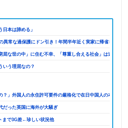
う日本は諦める」
家の異常な過保護にドン引き！年間半年近く実家に帰省して家
窮屈な世の中」に住む不幸、「尊重し合える社会」は遠ざかる
ういう理屈なの？
の？」外国人の永住許可要件の厳格化で在日中国人の本音は？
代だった英国に海外が大騒ぎ
トまで3G差←珍しい状況他