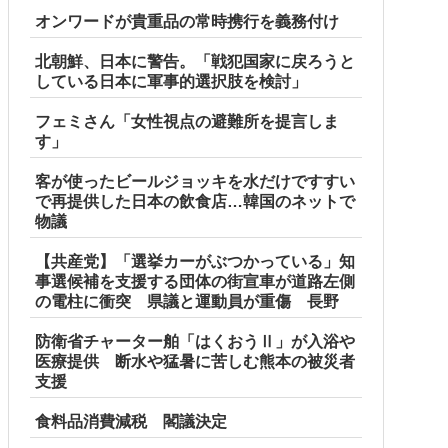
オンワードが貴重品の常時携行を義務付け
北朝鮮、日本に警告。「戦犯国家に戻ろうと
している日本に軍事的選択肢を検討」
フェミさん「女性視点の避難所を提言しま
す」
客が使ったビールジョッキを水だけですすい
で再提供した日本の飲食店…韓国のネットで
物議
【共産党】「選挙カーがぶつかっている」知
事選候補を支援する団体の街宣車が道路左側
の電柱に衝突 県議と運動員が重傷 長野
防衛省チャーター舶「はくおうⅡ」が入浴や
医療提供 断水や猛暑に苦しむ熊本の被災者
支援
食料品消費減税 閣議決定