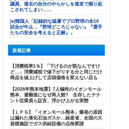
議員、過去の自分のやらかしを速攻で掘り起
こされてしまい……
|●|韓国人「記録的な猛暑でプロ野球の全10
試合が中止…『野球どころじゃない』『選手
たちの安全を考えると正解』」
新着記事
【消費税率1％】「下げるのが筋なんですけ
ど…」消費減税で値下がりする分と同じだけ
商品を値上げして店頭価格を変えない店も
【2026年熊本地震】7人犠牲のイオンモール
熊本、避難後になぜ再入館? 生存したテナ
ント従業員ら証言、浮かび上がる実態
【ＬＰＧ】「イオンモール熊本」爆発の原因
は漏れた液化石油ガスか…経産省、全国の大
規模施設でガス供給設備の点検要請