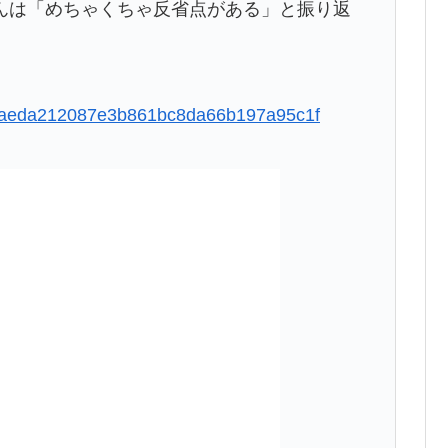
んは「めちゃくちゃ反省点がある」と振り返
5b43aeda212087e3b861bc8da66b197a95c1f