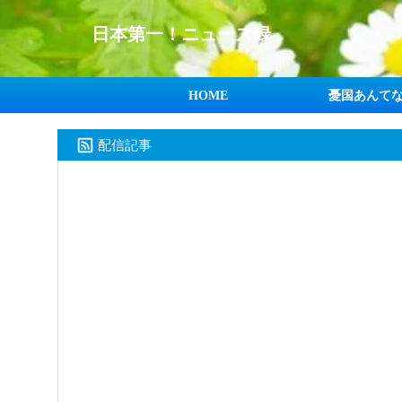
日本第一！ニュース録
HOME
憂国あんて
配信記事