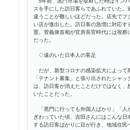
5年前、黒門市場を取材した時はインバ
スを手にした訪日客らであふれていた。
違うことが難しいほどだった。店先でフ
い店が進出した。訪日客の急増に対応す
置。菅義偉首相が官房長官時代には視察
だった。
◇遠のいた日本人の客足
だが、新型コロナの感染拡大によって商
「テナント募集」と張り出されたシャッ
は、訪日客が消えたことだけではなく、
いたことだった。
「黒門に行っても外国人ばかり」「人が
ぎわっていた頃、吉田さんにはこんな日
する訪日客ばかりに目が行き、地域住民