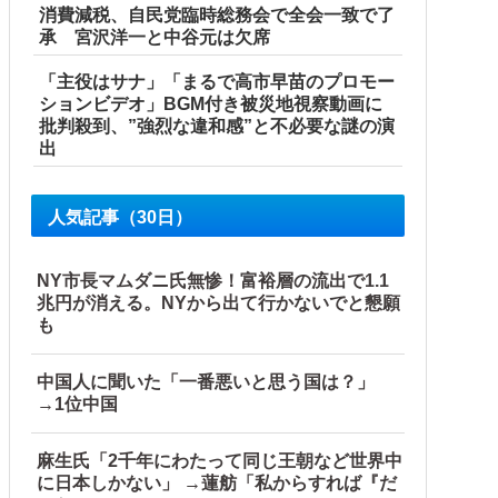
消費減税、自民党臨時総務会で全会一致で了
承 宮沢洋一と中谷元は欠席
「主役はサナ」「まるで高市早苗のプロモー
ションビデオ」BGM付き被災地視察動画に
批判殺到、”強烈な違和感”と不必要な謎の演
出
人気記事（30日）
NY市長マムダニ氏無惨！富裕層の流出で1.1
兆円が消える。NYから出て行かないでと懇願
も
中国人に聞いた「一番悪いと思う国は？」
→1位中国
麻生氏「2千年にわたって同じ王朝など世界中
に日本しかない」 →蓮舫「私からすれば『だ