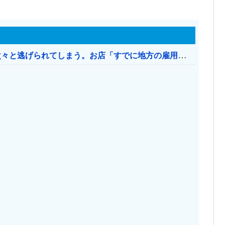
日本のお店、時給1500円でもミャンマー人に次々と逃げられてしまう。お店「すでに地方の雇用は崩壊」