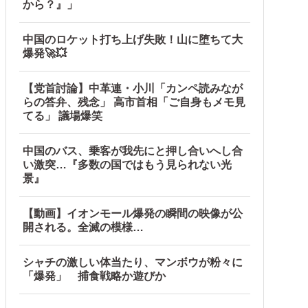
から？』」
中国のロケット打ち上げ失敗！山に堕ちて大
爆発🚀💥
【党首討論】中革連・小川「カンペ読みなが
らの答弁、残念」 高市首相「ご自身もメモ見
てる」 議場爆笑
中国のバス、乗客が我先にと押し合いへし合
い激突…『多数の国ではもう見られない光
景』
【動画】イオンモール爆発の瞬間の映像が公
開される。全滅の模様…
シャチの激しい体当たり、マンボウが粉々に
「爆発」 捕食戦略か遊びか