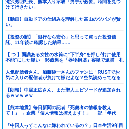
滝沢秀明社長、熊本入り示唆「男手が必要。時間を見つ
けて行きたい」
【動画】自動ドアの仕組みを理解した富山のツバメが賢
い。
【投資の闇】「銀行なら安心」と思って買った投資信
託、11年後に確認した結果……
【 つ 】面識ある女性の水筒に"下半身"を押し付け"使用
不能"にした疑い 66歳男を「器物損壊」容疑で逮捕 札
幌市
人気配信者さん、加藤純一さんのファンに「RUSTでお
気に入りの配信者が負けて嫌だよな？空気読めってなる
よな？その結果がVCR。お前らVCR向いてるよ」→大炎
上他
【朗報】中居正広さん、また聖人エピソードが追加され
るｗｗｗｗｗ
【熊本地震】毎日新聞の記者「死傷者の情報を教え
て！」 → 企業「個人情報は控えます！」 → 記「年代
は？特定につながらないでしょ？教えてよ？教えて
よ？」
「中国人ってこんなに嫌われているの？」日本生活9年目