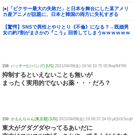
|●|「ピクサー最大の失敗だ」と日本を舞台にした某アメリ
カ産アニメが話題に、日本と韓国の両方に失礼すぎる
わ……
【驚愕】SNSで異性とやりとり《不倫》になる？→既婚男
女の約7割がまさかの『こう』回答してしまうw w w w w w
w w
158:
ハッチー(ジパング) [US]
2021/04/09(金) 19:56:10.75 ID:BwjifbFR0
抑制するといえないことも無いが
まったく実用的でないお薬・・・だろ？
159:
かもんちゃん(東京都) [US]
2021/04/09(金) 19:58:37.24 ID:pQU1Oizq0
東大がグダグダやってるあいだに