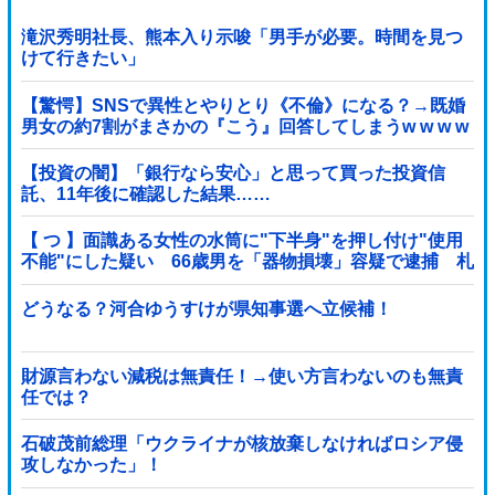
滝沢秀明社長、熊本入り示唆「男手が必要。時間を見つ
けて行きたい」
【驚愕】SNSで異性とやりとり《不倫》になる？→既婚
男女の約7割がまさかの『こう』回答してしまうw w w w
w w w w
【投資の闇】「銀行なら安心」と思って買った投資信
託、11年後に確認した結果……
【 つ 】面識ある女性の水筒に"下半身"を押し付け"使用
不能"にした疑い 66歳男を「器物損壊」容疑で逮捕 札
幌市
どうなる？河合ゆうすけが県知事選へ立候補！
財源言わない減税は無責任！→使い方言わないのも無責
任では？
石破茂前総理「ウクライナが核放棄しなければロシア侵
攻しなかった」！