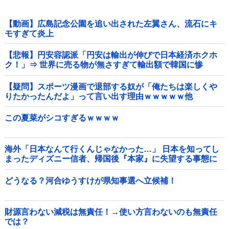
【動画】広島記念公園を追い出された左翼さん、流石にキ
モすぎて炎上
【悲報】円安容認派「円安は輸出が伸びで日本経済ホクホ
ク！」⇒ 世界に売る物が無さすぎて輸出額で韓国に惨
敗・・・
【疑問】スポーツ漫画で退部する奴が「俺たちは楽しくや
りたかったんだよ」って言い出す理由ｗｗｗｗｗ他
この夏菜がシコすぎるｗｗｗｗ
海外「日本なんて行くんじゃなかった…」 日本を知ってし
まったディズニー信者、帰国後『本家』に失望する事態に
どうなる？河合ゆうすけが県知事選へ立候補！
財源言わない減税は無責任！→使い方言わないのも無責任
では？