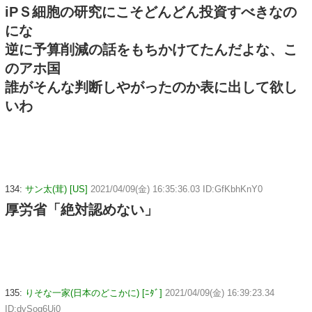
iPＳ細胞の研究にこそどんどん投資すべきなの
にな
逆に予算削減の話をもちかけてたんだよな、こ
のアホ国
誰がそんな判断しやがったのか表に出して欲し
いわ
134:
サン太(茸) [US]
2021/04/09(金) 16:35:36.03 ID:GfKbhKnY0
厚労省「絶対認めない」
135:
りそな一家(日本のどこかに) [ﾆﾀﾞ]
2021/04/09(金) 16:39:23.34
ID:dySog6Ui0