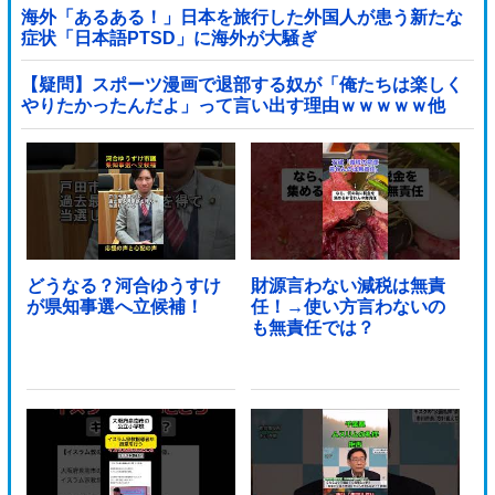
海外「あるある！」日本を旅行した外国人が患う新たな
症状「日本語PTSD」に海外が大騒ぎ
【疑問】スポーツ漫画で退部する奴が「俺たちは楽しく
やりたかったんだよ」って言い出す理由ｗｗｗｗｗ他
どうなる？河合ゆうすけ
財源言わない減税は無責
が県知事選へ立候補！
任！→使い方言わないの
も無責任では？