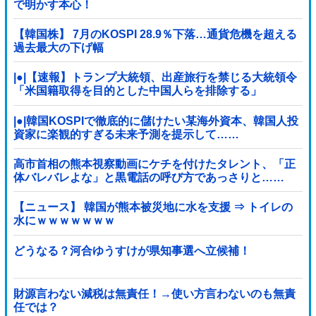
で明かす本心！
【韓国株】 7月のKOSPI 28.9％下落…通貨危機を超える
過去最大の下げ幅
|●|【速報】トランプ大統領、出産旅行を禁じる大統領令
「米国籍取得を目的とした中国人らを排除する」
|●|韓国KOSPIで徹底的に儲けたい某海外資本、韓国人投
資家に楽観的すぎる未来予測を提示して……
高市首相の熊本視察動画にケチを付けたタレント、「正
体バレバレよな」と黒電話の呼び方であっさりと……
【ニュース】 韓国が熊本被災地に水を支援 ⇒ トイレの
水にｗｗｗｗｗｗｗ
どうなる？河合ゆうすけが県知事選へ立候補！
財源言わない減税は無責任！→使い方言わないのも無責
任では？