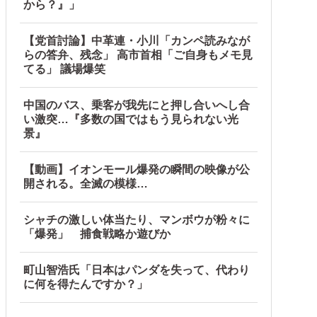
から？』」
【党首討論】中革連・小川「カンペ読みなが
らの答弁、残念」 高市首相「ご自身もメモ見
てる」 議場爆笑
中国のバス、乗客が我先にと押し合いへし合
い激突…『多数の国ではもう見られない光
ロック
景』
て大問題にw
【動画】イオンモール爆発の瞬間の映像が公
開される。全滅の模様…
シャチの激しい体当たり、マンボウが粉々に
「爆発」 捕食戦略か遊びか
町山智浩氏「日本はパンダを失って、代わり
に何を得たんですか？」