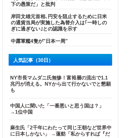
下の愚策だ」と批判
岸田文雄元首相､円安を阻止するために日米
の通貨当局が実施した為替介入は｢一時しの
ぎに過ぎない｣との認識を示す
中露軍艦4隻が”日本一周”
人気記事（30日）
NY市長マムダニ氏無惨！富裕層の流出で1.1
兆円が消える。NYから出て行かないでと懇願
も
中国人に聞いた「一番悪いと思う国は？」
→1位中国
ので…旦那が放った「一言」に義母オロオロｗｗ←嫌味を逆手
麻生氏「2千年にわたって同じ王朝など世界中
に日本しかない」 →蓮舫「私からすれば『だ