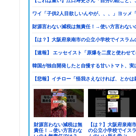
【これは重い】江口寿史さん「自分の絵ごと、
ワイ「子供2人目欲しいんやが、、、」ヨッメ
財源言わない減税は無責任！→使い方言わない
【は？】大阪府泉南市の公立小学校でイスラム
【速報】 エッセイスト「原爆を二度と使わせ
韓国が独自開発したと自慢する甘いトマト、実
【悲報】イチロー「怪我さえなければ、とかは
財源言わない減税は無
【は？】大阪府泉南
責任！→使い方言わな
の公立小学校でイス