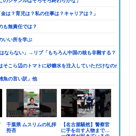
このジャンルはそろそろ終わりかな」
「金は？育児は？私の仕事は？キャリアは？」
のも無責任では？
のいい所を学ぶ
てはならない」→リプ「もちろん中国の核も非難する？」→即ブ
はそこら辺のトマトに砂糖水を注入していただけなのが判明し
雑魚の言い訳」他
市
千葉県 ムスリムの礼拝
【名古屋騒然】警察官
ラ
拒否
に手を出す人物まで…