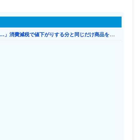
【消費税率1％】 「下げるのが筋なんですけど…」消費減税で値下がりする分と同じだけ商品を値上げして店頭価格を変えない店も