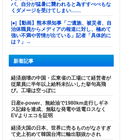
パ、自分が猛暑に襲われると為すすべべもな
くダメージを受けてしまい……
|●|【動画】熊本県知事「ご遺族、被災者、自
治体職員からメディアの報道に対し、極めて
強い不満や苦情が出ている」記者「具体的に
は？」→
新着記事
経済崩壊の中国・広東省の工場にて経営者が
従業員に半年以上給料未払いした挙句高飛
び。工場は空っぽに
日産e-power、無給油で1980km走行しギネ
ス記録を達成、無駄な発電や送電ロスなく
EVよりエコを証明
経済大国の日本、世界に売るものがなさすぎ
て史上初めて韓国台湾に輸出額抜かされ