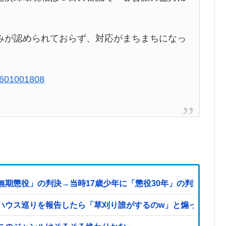
。
みが認められておらず、対応がまちまちになっ
40601001808
無期懲役」の判決→当時17歳少年に「懲役30年」の判決
ハウス巡りを報告したら「草刈り誰がするのw」と煽ってきた