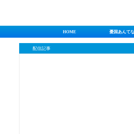
日本第一！ニュース録
HOME
憂国あんて
配信記事