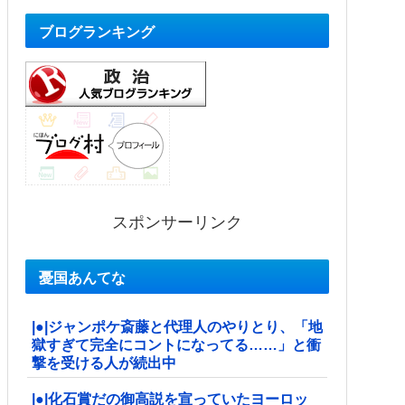
ブログランキング
スポンサーリンク
憂国あんてな
|●|ジャンポケ斎藤と代理人のやりとり、「地
獄すぎて完全にコントになってる……」と衝
撃を受ける人が続出中
|●|化石賞だの御高説を宣っていたヨーロッ