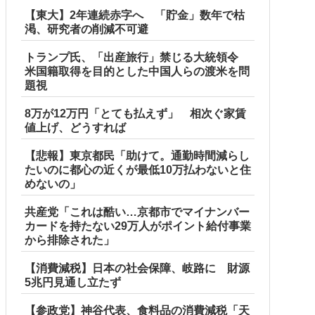
【東大】2年連続赤字へ 「貯金」数年で枯
渇、研究者の削減不可避
トランプ氏、「出産旅行」禁じる大統領令
米国籍取得を目的とした中国人らの渡米を問
題視
8万が12万円「とても払えず」 相次ぐ家賃
値上げ、どうすれば
【悲報】東京都民「助けて。通勤時間減らし
たいのに都心の近くが最低10万払わないと住
めないの」
共産党「これは酷い…京都市でマイナンバー
カードを持たない29万人がポイント給付事業
から排除された」
【消費減税】日本の社会保障、岐路に 財源
5兆円見通し立たず
【参政党】神谷代表、食料品の消費減税「天