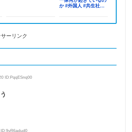
一体何が起きているの
か #外国人 #共生社会
#japan
ンサーリンク
.20 ID:PqqESnq00
そう
7 ID:9vR6adud0