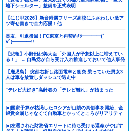
【速報】都知事、東京駅近くの都八重洲駐車場に「巨大
地下シェルター」整備を正式表明
【にじ甲2026】新台附属フリーズ高校にふさわしい激ア
ツ寄せ書きで全力応援！他
長友、引退撤回！FC東京と再契約ｷﾀ━━━━(ﾟ
∀ﾟ)━━━━!!
【悲報】小野田紀美大臣「外国人が予想以上に増えてい
る！」 ← 自民党が自ら受け入れ推進しておいて他人事発
言と突っ込み殺到 ｗｗｗｗｗｗｗｗｗｗｗｗｗｗ
【鹿児島】 突然右折し路面電車と衝突 乗っていた男女3
人は車を放置しダッシュで逃走中
"テレビ大好き"高齢者の「テレビ離れ」が始まった
|●|国家予算が枯渇したロシアが山賊の真似事を開始、金
銀貴金属じゃなくて自動車とかってところがリアリティ
ありすぎる……
|●|左遷された財務省エリートに待ち受ける運命がやばす