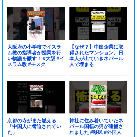
大阪府の小学校でイスラ
【なぜ？】中国企業に取
ム教の指導者が授業を行
得されたマンション、日
い物議を醸す！ #大阪 #イ
本人が出ていきネパール
スラム教 #モスク
人で埋まる
京都の寺がまた燃える
神社に住み着いていたネ
「中国人に脅迫されてい
パール国籍の男が逮捕さ
た」
れました #移民 #外国人