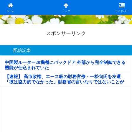
日本第一！ニュース録
ホーム
トップ
サイドバー
スポンサーリンク
配信記事
中国製ルーター20機種にバックドア 外部から完全制御できる
機能が仕込まれていた
【速報】 高市政権、エース級の財務官僚・一松旬氏を左遷
「彼は協力的でなかった」財務省の言いなりではないことが
判明