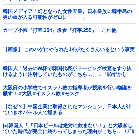
韓国メディア「幻となった女性天皇。日本皇族に韓半島の
男の血が入る可能性がゼロに・・・」
カープ小園『打率.254』坂倉『打率.255』←これ他
【画像】 このハゲにやられたJKがたくさんいるという事実
韓国人「過去のW杯で韓国代表がドーピング検査をすり抜
けるように注射していたものがこちら…」→「恥ずかし
い…（ﾌﾞﾙﾌﾞﾙ」＝韓国の反応
大阪府の小学校でイスラム教の指導者が授業を行い物議を
醸す！ #大阪 #イスラム教 #モスク
【なぜ？】中国企業に取得されたマンション、日本人が出
ていきネパール人で埋まる
|●|韓国人「『日本ビールは絶対に飲まない！』と大騒ぎし
ていた時代が完全に終わってしまった理由がこちら…（ﾌﾞﾙ
ﾌﾞﾙ」＝韓国の反応