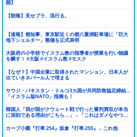
開】
【朗報】見せブラ、流行る。
【速報】都知事、東京駅近くの都八重洲駐車場に「巨大
地下シェルター」整備を正式表明
大阪府の小学校でイスラム教の指導者が授業を行い物議
を醸す！ #大阪 #イスラム教 #モスク
【なぜ？】中国企業に取得されたマンション、日本人が
出ていきネパール人で埋まる
サウジ・パキスタン・トルコ3カ国が共同防衛協定締結…
「イスラム版NATO」指摘も！
韓国人「我が国がクウェート戦で行った審判買収が本当
に深刻である理由がこちら…」→「これはダメなやつ…
（ブルブル」＝韓国の反応
カープ小園『打率.254』坂倉『打率.255』←これ他