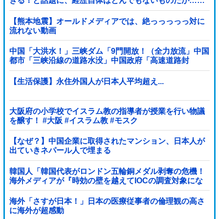
ぎる！と話題に、経歴自体はとんでもないものだが……
【熊本地震】オールドメディアでは、絶っっっっっ対に
流れない動画
中国「大洪水！」三峡ダム「9門開放！（全力放流」中国
都市「三峡沿線の道路水没」中国政府「高速道路封
鎖！」中国ダム「緊急放流に合わせて開門（土砂崩...
【生活保護】永住外国人が日本人平均超え...
大阪府の小学校でイスラム教の指導者が授業を行い物議
を醸す！ #大阪 #イスラム教 #モスク
【なぜ？】中国企業に取得されたマンション、日本人が
出ていきネパール人で埋まる
韓国人「韓国代表がロンドン五輪銅メダル剥奪の危機！
海外メディアが『時効の壁を越えてIOCの調査対象にな
り得る』と報道！」
海外「さすが日本！」日本の医療従事者の倫理観の高さ
に海外が超感動