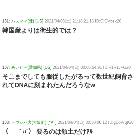
131:
バスママ(茸) [US]
2021/04/03(土) 21:18:21.16 ID:GlQVbzx20
韓国産よりは衛生的では？
137:
あいピー(愛知県) [US]
2021/04/04(日) 00:08:54.91 ID:R1R1v+G20
そこまでしても服従したがるって数世紀飼育さ
れてDNAに刻まれたんだろうなw
138:
トウシバ犬(大阪府) [ﾆﾀﾞ]
2021/04/04(日) 00:30:06.12 ID:gDoIVqtG0
（ ｀ﾊ´） 要るのは領土だけｱﾙ