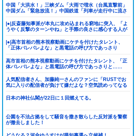
中国「大洪水！」三峡ダム「大雨で増水（台風直撃前」
中国ダム「緊急放流！」中国鉄道「列車が走行中に流さ
れる」中国避難所「支援物資は有料です」謎の勢力
「え」→
|●|反斎藤知事派が本丸に攻め込まれる窮地に突入、「よ
うやく反撃のターンやね」と手際の良さに感心する人が
続出中
|●|高市首相の熊本視察動画にケチを付けたタレント、
「正体バレバレよな」と黒電話の呼び方であっさり
と……
高市首相の熊本視察動画にケチを付けたタレント、「正
体バレバレよな」と黒電話の呼び方であっさりと……
人気配信者さん、加藤純一さんのファンに「RUSTでお
気に入りの配信者が負けて嫌だよな？空気読めってなる
よな？その結果がVCR。お前らVCR向いて...
日本の神社仏閣が22日に１回燃えてる。
公園を不法占拠をして騒音を撒き散らした反対派を警察
が撤去しました！
どうなる？河合ゆうすけが県知事選へ立候補！