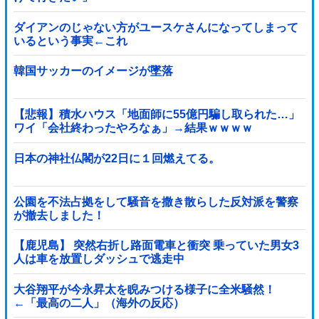
ダイアンのじゃない方がユースケさんになってしまって
いるという事実←これ
韓国サッカーのイメージが墜落
【悲報】積水ハウス「地面師に55億円騙し取られた…」
ワイ「会社終わったやろなぁ」→結果ｗｗｗｗ
日本の神社仏閣が22日に１回燃えてる。
公園を不法占拠をして騒音を撒き散らした反対派を警察
が撤去しました！
【鹿児島】 突然右折し路面電車と衝突 乗っていた男女3
人は車を放置しダッシュで逃走中
大谷翔平が今永昇太を睨みつける様子に全米騒然！
←「最高の二人」（海外の反応）