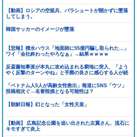
【動画】ロシアの空挺兵、パラシュートが開かずに墜落
してしまう。
韓国サッカーのイメージが墜落
【悲報】積水ハウス「地面師に55億円騙し取られた…」
ワイ「会社終わったやろなぁ」→結果ｗｗｗｗ
反斎藤知事派が本丸に攻め込まれる窮地に突入、「よう
やく反撃のターンやね」と手際の良さに感心する人が続
出中他
「ベトナム人5人が高齢女性救出」報道にSNS「ウソ」
投稿相次ぐ→名誉毀損となる可能性は？
【朝鮮日報】幻となった「女性天皇」
【動画】 広島記念公園を追い出された左翼さん、流石に
キモすぎて炎上