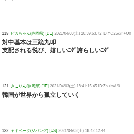
119:
ピカちゃん(静岡県) [DE]
2021/04/03(土) 18:39:53.72 ID:YO2Sdm+O0
対中基本は三跪九叩
支配される悦び、嬉しいﾆﾀﾞ誇らしいﾆﾀﾞ
121:
きこりん(静岡県) [JP]
2021/04/03(土) 18:41:15.45 ID:ZhuitsA/0
韓国が世界から孤立していく
122:
ヤキベータ(ジパング) [US]
2021/04/03(土) 18:42:12.44