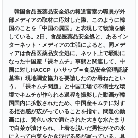
韓国食品医薬品安全処の報道官室の職員が外
部メディアの取材に応対した際、このように韓
国のことを「中国の属国」と表現して物議を醸
している。2日、食品医薬品安全処と、あるイン
ターネット・メディアの主張によると、同メデ
ィアは食品医薬品安全処に、ネット上で騒動に
なった中国産「裸キムチ」事態と関連して、中
国に対しHACCP（ハサップ＝食品安全管理認証
基準）現地調査協力を要請したのか尋ねたとい
う。「裸キムチ問題」と中国工場で不衛生な環
境でキムチが作られる過程を撮影した動画が韓
国国内に拡散されたため、中国産キムチに対す
る拒否感が広がっていることを指す。問題の動
画には、黄色い水で満たされた大きな水たまり
で白菜が漬けられ、上着を脱いだ男性がその水
に入って白菜をかき混ぜる姿が写っている。具