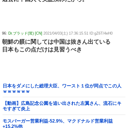
96:
Dr.ブラッド(茸) [CN]
2021/04/03(土) 17:36:15.51 ID:gZ6T/4eH0
朝鮮の躾に関しては中国は抜きん出ている
日本もこの点だけは見習うべき
日本をダメにした総理大臣、ワースト１位が同点でこの人
ｗｗｗｗｗｗ
【動画】広島記念公園を追い出された左翼さん、流石にキ
モすぎて炎上
モスバーガー営業利益-52.9%、マクドナルド営業利益
+15.2%他