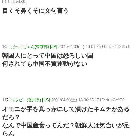
ID:4cdtsvfS0
目くそ鼻くそに文句言う
105:
だっこちゃん(東京都) [JP]
2021/04/03(土) 18:09:25.66 ID:k1iDhfLo0
韓国人にとって中国は恐ろしい国
何されても中国不買運動がない
117:
ワラビー(香川県) [US]
2021/04/03(土) 18:36:35.17 ID:Nu+CqfrT0
オモニが手を真っ赤にして漬けたキムチがある
だろ？
なんで中国産食ってんだ？朝鮮人は気合いが足
らん