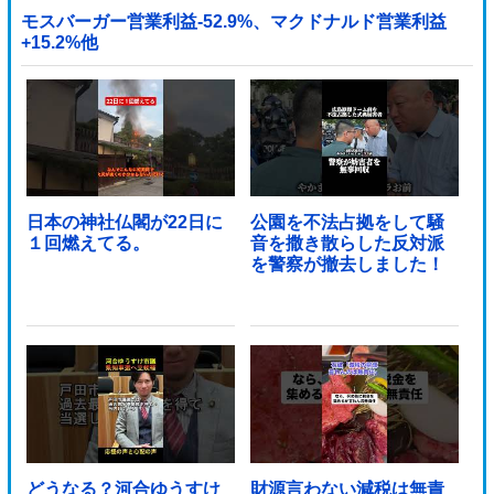
モスバーガー営業利益-52.9%、マクドナルド営業利益
+15.2%他
日本の神社仏閣が22日に
公園を不法占拠をして騒
１回燃えてる。
音を撒き散らした反対派
を警察が撤去しました！
どうなる？河合ゆうすけ
財源言わない減税は無責