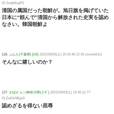
ID:2mq64sqP0
清国の属国だった朝鮮が。旭日旗を掲げていた
日本に“頼んで”清国から解放された史実を認め
なさい。韓国朝鮮よ
126:
ぶんた(千葉県) [US]
2021/04/03(土) 19:43:40.22 ID:x1rmehUL0
そんなに嬉しいのか？
127:
かほピョン(神奈川県) [ﾆﾀﾞ]
2021/04/03(土) 19:45:12.77
ID:ZwGkNBg10
認めざるを得ない屈辱