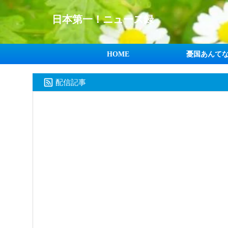
日本第一！ニュース録
HOME
憂国あんて
配信記事