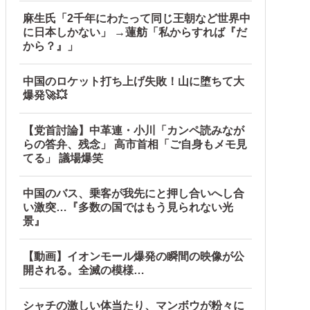
麻生氏「2千年にわたって同じ王朝など世界中
に日本しかない」 →蓮舫「私からすれば『だ
から？』」
中国のロケット打ち上げ失敗！山に堕ちて大
爆発🚀💥
【党首討論】中革連・小川「カンペ読みなが
らの答弁、残念」 高市首相「ご自身もメモ見
てる」 議場爆笑
中国のバス、乗客が我先にと押し合いへし合
い激突…『多数の国ではもう見られない光
景』
【動画】イオンモール爆発の瞬間の映像が公
開される。全滅の模様…
シャチの激しい体当たり、マンボウが粉々に