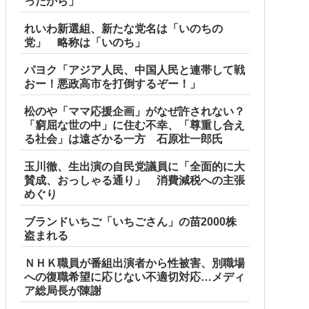
ったから」
れいわ新選組、新たな党名は「いのちの
党」 略称は「いのち」
パヨク「アジア人民、中国人民と連帯して戦
おー！悪政高市を打倒するぞー！」
松のや「ママ応援企画」がなぜ許されない？
「窮屈な世の中」に住む不幸、「尊重し合え
る社会」は遠ざかる一方 石原壮一郎氏
玉川徹、生出演の自民党議員に「全面的に大
賛成、おっしゃる通り」 消費減税への主張
めぐり
ブランドいちご「いちごさん」の苗2000株
盗まれる
ＮＨＫ職員が番組出演者から性被害、別職場
への復職希望に応じない不適切対応…メディ
ア総局長が陳謝