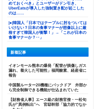
めておくべき」とユーザーがドン引き、
UberEatsが導入した強制置き配が起こした
のは……
|●|韓国人「日本ではテーブルに肘をついては
いけない？日本の食事マナーが想像以上に厳
格すぎて韓国人が衝撃！」→「これが日本の
食事マナーか？‥」
新着記事
イオンモール熊本の爆発「配管が損傷しガス
漏れ、着火した可能性」福岡酸素、経産省に
報告
中国製ルーター20機種にバックドア 外部か
ら完全制御できる機能が仕込まれていた
【財務省人事】エース級の財務官僚・一松旬
氏が”異例転出”へ 官邸幹部「協力的でなか