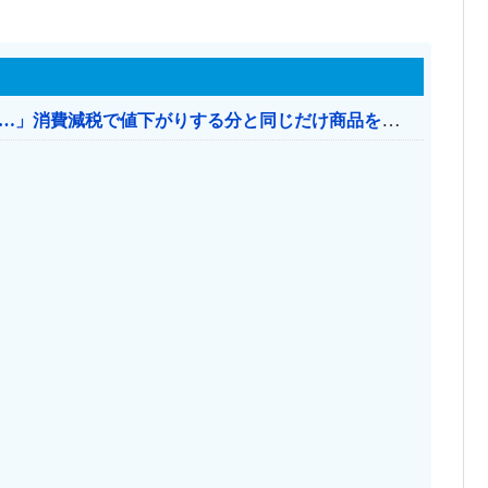
【消費税率1％】 「下げるのが筋なんですけど…」消費減税で値下がりする分と同じだけ商品を値上げして店頭価格を変えない店も