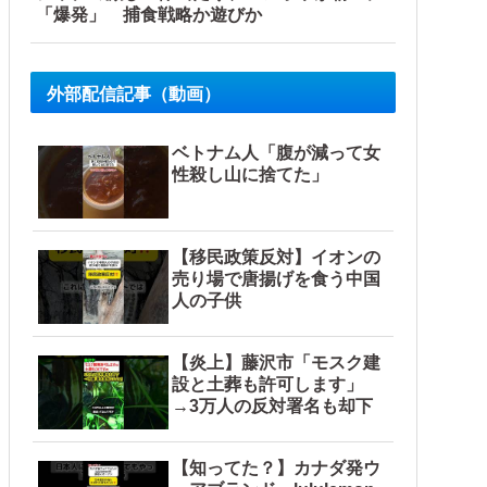
「爆発」 捕食戦略か遊びか
外部配信記事（動画）
ベトナム人「腹が減って女
性殺し山に捨てた」
【移民政策反対】イオンの
売り場で唐揚げを食う中国
人の子供
【炎上】藤沢市「モスク建
設と土葬も許可します」
→3万人の反対署名も却下
【知ってた？】カナダ発ウ