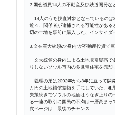
2.国会議員14人の不動産及び鉄道開発
14人のうち捜査対象となっているのは
近々、関係者が逮捕される可能性があると
辺の土地を事前に購入した、インサイダ
3.文在寅大統領の“身内”が不動産投資で
文大統領の身内による土地取引疑惑であ
りしないソウル市内の多世帯住宅を売却し
義理の弟は2002年から8年に亘って開発
万円の土地補償差額を手にしていた。犯
失策続きでソウルの地価はうなぎ上りの
る一連の取引に国民の不満は一層高まっ
次ページは：最後のチャンス