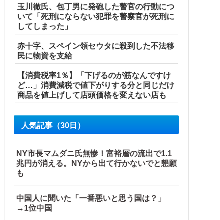
玉川徹氏、包丁男に発砲した警官の行動につ
いて「死刑にならない犯罪を警察官が死刑に
してしまった」
赤十字、スペイン領セウタに殺到した不法移
民に物資を支給
【消費税率1％】「下げるのが筋なんですけ
ど…」消費減税で値下がりする分と同じだけ
商品を値上げして店頭価格を変えない店も
人気記事（30日）
NY市長マムダニ氏無惨！富裕層の流出で1.1
兆円が消える。NYから出て行かないでと懇願
も
中国人に聞いた「一番悪いと思う国は？」
→1位中国