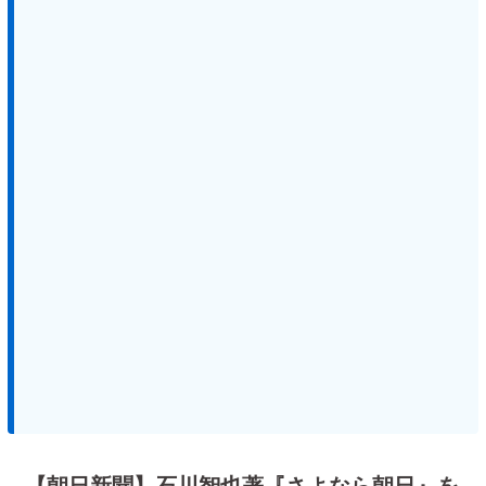
【朝日新聞】石川智也著『さよなら朝日』を