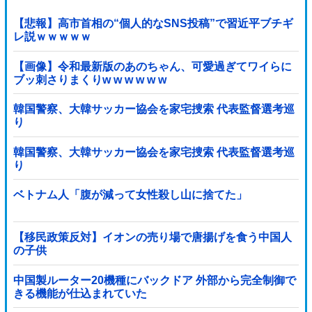
【悲報】高市首相の“個人的なSNS投稿”で習近平ブチギ
レ説ｗｗｗｗｗ
【画像】令和最新版のあのちゃん、可愛過ぎてワイらに
ブッ刺さりまくりw w w w w w
韓国警察、大韓サッカー協会を家宅捜索 代表監督選考巡
り
韓国警察、大韓サッカー協会を家宅捜索 代表監督選考巡
り
ベトナム人「腹が減って女性殺し山に捨てた」
【移民政策反対】イオンの売り場で唐揚げを食う中国人
の子供
中国製ルーター20機種にバックドア 外部から完全制御で
きる機能が仕込まれていた