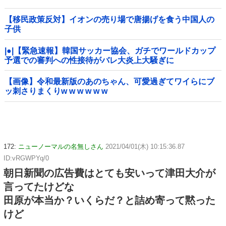
【移民政策反対】イオンの売り場で唐揚げを食う中国人の
子供
|●|【緊急速報】韓国サッカー協会、ガチでワールドカップ
予選での審判への性接待がバレ大炎上大騒ぎに
【画像】令和最新版のあのちゃん、可愛過ぎてワイらにブ
ッ刺さりまくりw w w w w w
172:
ニューノーマルの名無しさん
2021/04/01(木) 10:15:36.87
ID:vRGWPYq/0
朝日新聞の広告費はとても安いって津田大介が
言ってたけどな
田原が本当か？いくらだ？と詰め寄って黙った
けど