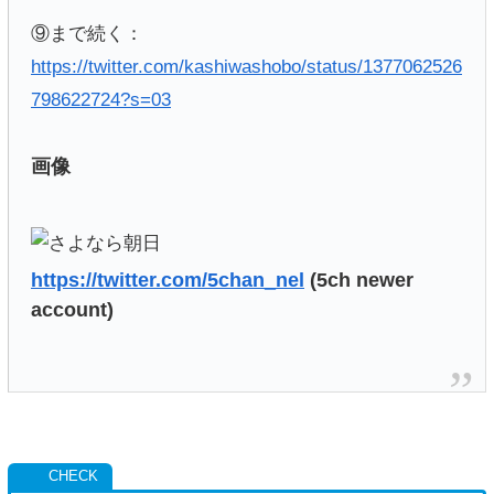
⑨まで続く：
https://twitter.com/kashiwashobo/status/1377062526
798622724?s=03
画像
https://twitter.com/5chan_nel
(5ch newer
account)