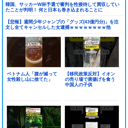
韓国、サッカーW杯予選で審判を性接待して買収してい
たことが判明！ 何と日本も巻き込まれることに
【悲報】週間少年ジャンプの「グッズ(43億円分)」を注
文し全てキャンセルした女逮捕ｗｗｗｗｗｗｗｗ他
ベトナム人「腹が減って
【移民政策反対】イオン
女性殺し山に捨てた」
の売り場で唐揚げを食う
中国人の子供