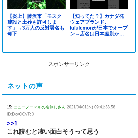
【炎上】藤沢市「モスク
【知ってた？】カナダ発
建設と土葬も許可しま
ウェアブランド、
す」→3万人の反対署名も
lululemonが日本でオープ
却下
ン→店名は日本差別から
できた？
スポンサーリンク
ネットの声
15:
ニューノーマルの名無しさん
2021/04/01(木) 09:41:33.58
ID:DxvOGvTc0
>>1
これ読むと凄い面白そうって思う