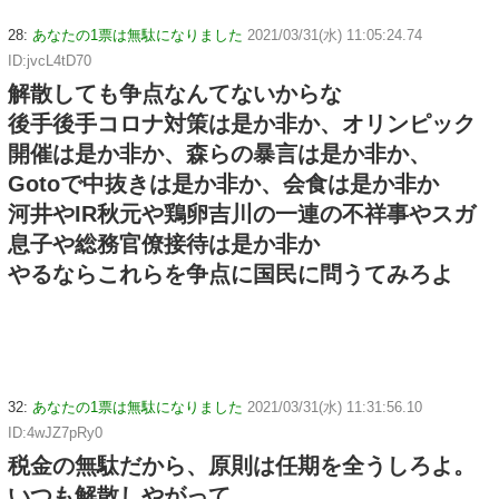
28:
あなたの1票は無駄になりました
2021/03/31(水) 11:05:24.74
ID:jvcL4tD70
解散しても争点なんてないからな
後手後手コロナ対策は是か非か、オリンピック
開催は是か非か、森らの暴言は是か非か、
Gotoで中抜きは是か非か、会食は是か非か
河井やIR秋元や鶏卵吉川の一連の不祥事やスガ
息子や総務官僚接待は是か非か
やるならこれらを争点に国民に問うてみろよ
32:
あなたの1票は無駄になりました
2021/03/31(水) 11:31:56.10
ID:4wJZ7pRy0
税金の無駄だから、原則は任期を全うしろよ。
いつも解散しやがって。