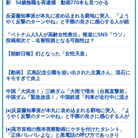
影 54歳無職を再逮捕 動画770本も見つかる
反斎藤知事派が本丸に攻め込まれる窮地に突入、「よう
やく反撃のターンやね」と手際の良さに感心する人が続
出中他
「ベトナム人5人が高齢女性救出」報道にSNS「ウソ」
投稿相次ぐ→名誉毀損となる可能性は？
【朝鮮日報】幻となった「女性天皇」
【動画】 広島記念公園を追い出された左翼さん、流石に
キモすぎて炎上
中国「大洪水！」三峡ダム「大雨で増水（台風直撃前」
中国ダム「緊急放流！」中国鉄道「列車が走行中に流さ
れる」中国避難所「支援物資は有料です」謎の勢力
「え」→
|●|反斎藤知事派が本丸に攻め込まれる窮地に突入、「よ
うやく反撃のターンやね」と手際の良さに感心する人が
続出中
|●|高市首相の熊本視察動画にケチを付けたタレント、
「正体バレバレよな」と黒電話の呼び方であっさり