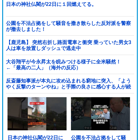
日本の神社仏閣が22日に１回燃えてる。
公園を不法占拠をして騒音を撒き散らした反対派を警察
が撤去しました！
【鹿児島】 突然右折し路面電車と衝突 乗っていた男女3
人は車を放置しダッシュで逃走中
大谷翔平が今永昇太を睨みつける様子に全米騒然！
←「最高の二人」（海外の反応）
反斎藤知事派が本丸に攻め込まれる窮地に突入、「よう
やく反撃のターンやね」と手際の良さに感心する人が続
出中他
日本の神社仏閣が22日に
公園を不法占拠をして騒