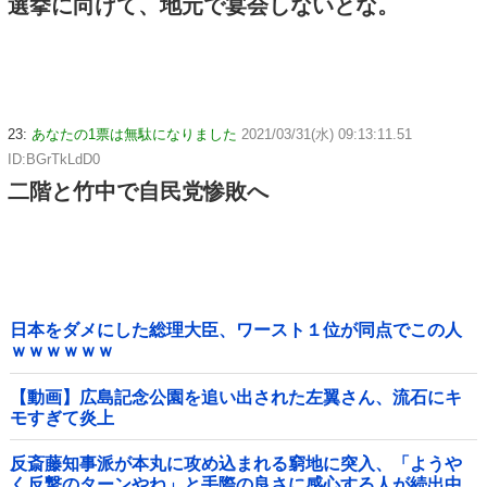
選挙に向けて、地元で宴会しないとな。
23:
あなたの1票は無駄になりました
2021/03/31(水) 09:13:11.51
ID:BGrTkLdD0
二階と竹中で自民党惨敗へ
日本をダメにした総理大臣、ワースト１位が同点でこの人
ｗｗｗｗｗｗ
【動画】広島記念公園を追い出された左翼さん、流石にキ
モすぎて炎上
反斎藤知事派が本丸に攻め込まれる窮地に突入、「ようや
く反撃のターンやね」と手際の良さに感心する人が続出中