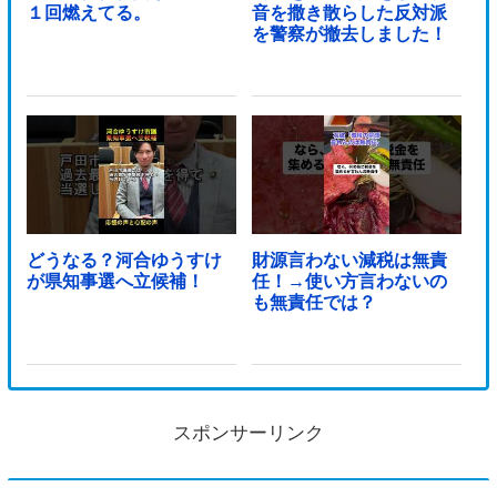
１回燃えてる。
音を撒き散らした反対派
を警察が撤去しました！
どうなる？河合ゆうすけ
財源言わない減税は無責
が県知事選へ立候補！
任！→使い方言わないの
も無責任では？
スポンサーリンク