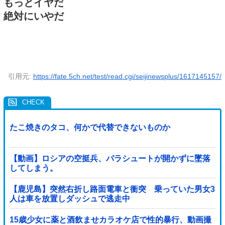
もっとイヤだ
絶対にいやだ
引用元:
https://fate.5ch.net/test/read.cgi/seijinewsplus/1617145157/
たこ焼きのタコ、何かで代替できないものか
【動画】ロシアの空挺兵、パラシュートが開かずに墜落
してしまう。
【鹿児島】突然右折し路面電車と衝突 乗っていた男女3
人は車を放置しダッシュで逃走中
15歳少女に薬と酒飲ませカラオケ店で性的暴行、動画撮