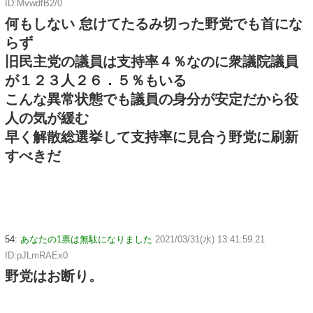
ID:MvwdfB2/0
何もしない 怠けてたるみ切った野党でも首にな
らず
旧民主党の議員は支持率４％なのに衆議院議員
が１２３人２６．５％もいる
こんな異常状態でも議員の身分が安定だから役
人の気が緩む
早く解散総選挙して支持率に見合う野党に刷新
すべきだ
54:
あなたの1票は無駄になりました
2021/03/31(水) 13:41:59.21
ID:pJLmRAEx0
野党はお断り。