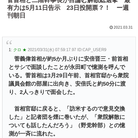
有力は5月11日告示 23日投開票？！ ー週
刊朝日
2021.03.31
1:
クロ ★
2021/03/31(水) 07:59:17.97 ID:CAP_USER9
菅義偉首相が約5か月ぶりに安倍晋三・前首相
とサシで面談したことが永田町で憶測を呼んで
いる。菅首相は3月29日午前、首相官邸から衆院
議員会館の部屋に出向き、安倍氏と約50分に渡
り、2人っきりで面会した。
首相官邸に戻ると、「訪米するので意見交換
した」と記者団を煙に巻いたが、「衆院解散に
ついても話したんだろう」（野党幹部）との憶
測が一斉に流れた。