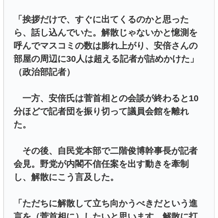
「挨拶だけで、すぐに出てくるのかと思った
ら、話し込んでいた。解散じゃないかと憶測を
呼んでマスコミの数は膨れ上がり、安倍さんの
部屋の周辺に30人は超える記者が詰めかけた」
（政治部記者）
一方、安倍氏は菅首相との会談が終わると10
分ほどで記者団を振り切って議員会館を離れ
た。
その後、自民党本部で二階俊博幹事長が記者
会見。野党が内閣不信任案を出す動きを牽制
し、解散にこう言及した。
「ただちに解散して立ち向かうべきだという進
言を（菅首相に）したいと思います。解散に打