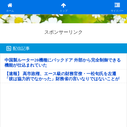
日本第一！ニュース録
ホーム
トップ
サイドバー
スポンサーリンク
配信記事
中国製ルーター20機種にバックドア 外部から完全制御できる
機能が仕込まれていた
【速報】 高市政権、エース級の財務官僚・一松旬氏を左遷
「彼は協力的でなかった」財務省の言いなりではないことが
判明