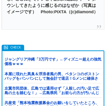
ウンしてきたように感じるのはなぜか（写真は
イメージです） Photo:PIXTA（(c)diamond）
ジャングリア沖縄「3万円です」←ディズニー超えの強気
価格ｗｗｗ
本屋に現れた異臭＆浮浪者風の男、ペタンコのボストン
バッグをパンパンにして無会計で退店！Gメンに確保さ
れ「なんで？」と本気で困惑ｗｗｗ
左翼市民団体、広島では通用せず「人殺しの汚い足で広
島の土を踏むな！」→広島県民「お前らの方が汚いんじ
ゃ！」「ワシらが広島県民じゃ」
共産党「熊本地震救援募金のお願いをしていたところ、