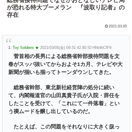
が恐れる特大ブーメラン 『波取り記者』の
存在
2021.03.05
1:
Toy Soldiers ★
2021/03/05(金) 09:31:42.80 ID:HNt4hCfF9
菅首相の長男による総務省幹部接待問題を文
春がスッパ抜いてからおよそ1カ月、テレビや大
新聞が揃いも揃ってトーンダウンしてきた。
総務省幹部、東北新社経営陣の処分に続い
て、内閣報道官の山田真貴子氏が入院・辞任を
したことを受けて、「これにて一件落着」とい
う禊ムードを醸し出しているのだ。
たとえば、この問題をそれなりに大きく扱っ