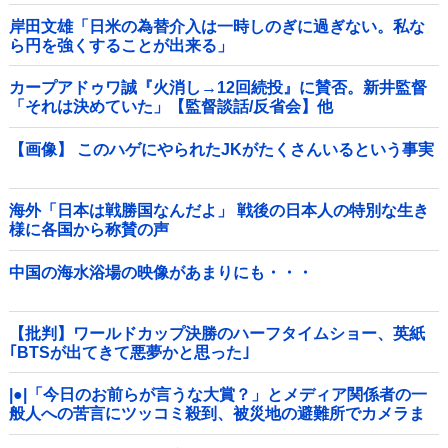
岸田文雄「日米の為替介入は一時しのぎに過ぎない。私な
ら円を強くすることが出来る」
カープアドゥワ誠『火消し→12回続投』に賛否。新井監督
「それは決めていた」【監督談話/反省会】他
【画像】 このハゲにやられたJKがたくさんいるという事実
海外「日本は戦勝国なんだよ」 戦後の日本人の特別な生き
様に各国から称賛の声
中国の海水浴場の映像があまりにも・・・
【批判】ワールドカップ決勝のハーフタイムショー、英紙
｢BTSが出てきて悪夢かと思った｣
|●|「今日のお前らが言うな大賞？」とメディア関係者の一
般人への苦言にツッコミ殺到、被災地の避難所でカメラま
わすのは……