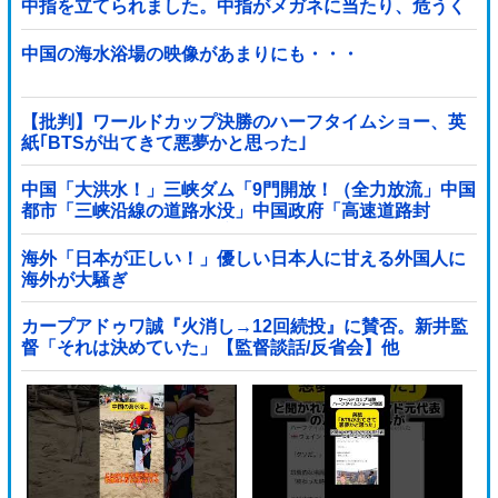
中指を立てられました。中指がメガネに当たり、危うく
怪我をするところでした」
中国の海水浴場の映像があまりにも・・・
【批判】ワールドカップ決勝のハーフタイムショー、英
紙｢BTSが出てきて悪夢かと思った｣
中国「大洪水！」三峡ダム「9門開放！（全力放流」中国
都市「三峡沿線の道路水没」中国政府「高速道路封
鎖！」中国ダム「緊急放流に合わせて開門（土砂崩れ発
生」→
海外「日本が正しい！」優しい日本人に甘える外国人に
海外が大騒ぎ
カープアドゥワ誠『火消し→12回続投』に賛否。新井監
督「それは決めていた」【監督談話/反省会】他