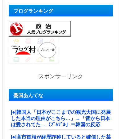
ブログランキング
スポンサーリンク
憂国あんてな
|●|韓国人「日本がここまでの観光大国に発展
した本当の理由がこちら…」→「昔から日本
は愛されてた…（ﾌﾞﾙﾌﾞﾙ」＝韓国の反応
|●|高市首相が経歴詐称していると確信した某