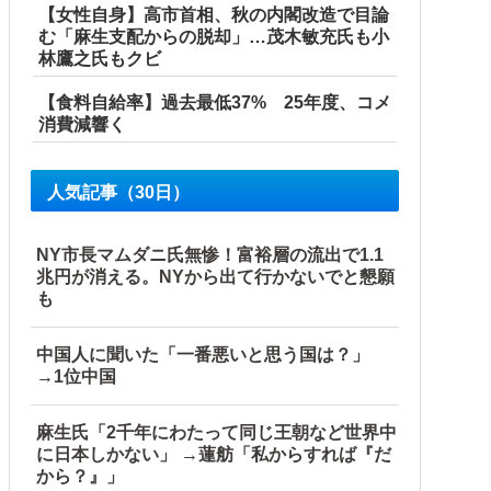
【女性自身】高市首相、秋の内閣改造で目論
む「麻生支配からの脱却」…茂木敏充氏も小
林鷹之氏もクビ
【食料自給率】過去最低37% 25年度、コメ
消費減響く
人気記事（30日）
NY市長マムダニ氏無惨！富裕層の流出で1.1
兆円が消える。NYから出て行かないでと懇願
も
中国人に聞いた「一番悪いと思う国は？」
→1位中国
麻生氏「2千年にわたって同じ王朝など世界中
に日本しかない」 →蓮舫「私からすれば『だ
から？』」