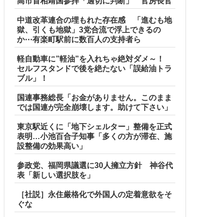
高市首相靖国参拝「適切に判断」 官房長官
中道改革連合の埋もれた存在感 「進むも地
獄、引くも地獄」3党合流で浮上できるの
か⋯有楽町駅前に数百人の支持者ら
軽自動車に”軽油”を入れちゃ絶対ダメ～！
セルフスタンドで後を絶たない「誤給油トラ
ブル」！
国連事務総長「お金がありません。このまま
では国連が完全崩壊します。助けて下さい」
東京駅近くに「地下シェルター」整備を正式
表明…小池百合子知事「多くの方が滞在、施
設整備の効果高い」
参政党、福岡県議選に30人擁立方針 神谷代
表「新しい選択肢を」
［社説］永住厳格化で外国人の定着意欲をそ
ぐな