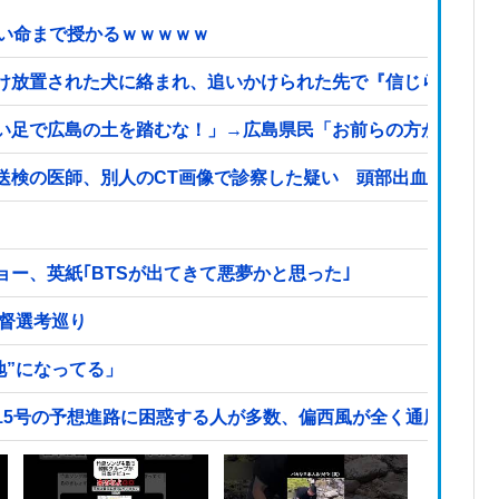
しい命まで授かるｗｗｗｗｗ
け放置された犬に絡まれ、追いかけられた先で『信じられない
い足で広島の土を踏むな！」→広島県民「お前らの方が汚いん
送検の医師、別人のCT画像で診察した疑い 頭部出血に気づ
ー、英紙｢BTSが出てきて悪夢かと思った｣
監督選考巡り
地”になってる」
15号の予想進路に困惑する人が多数、偏西風が全く通用してい