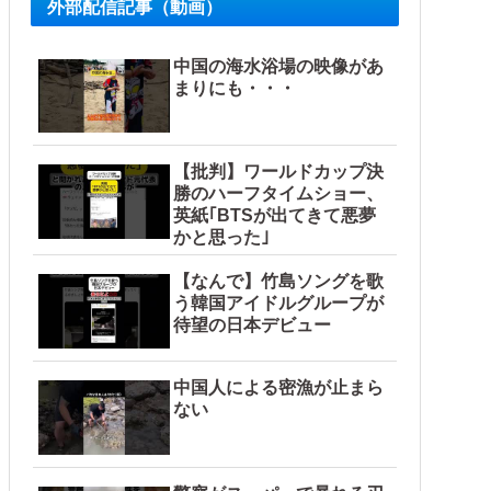
外部配信記事（動画）
中国の海水浴場の映像があ
まりにも・・・
【批判】ワールドカップ決
勝のハーフタイムショー、
英紙｢BTSが出てきて悪夢
かと思った｣
【なんで】竹島ソングを歌
う韓国アイドルグループが
待望の日本デビュー
中国人による密漁が止まら
ない