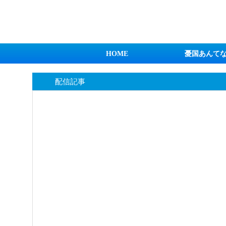
日本第一！ニュース録
HOME
憂国あんて
配信記事