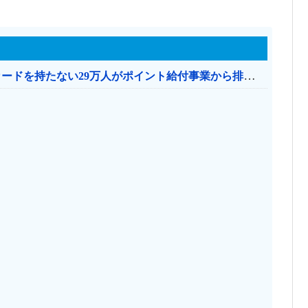
共産党「これは酷い…京都市でマイナンバーカードを持たない29万人がポイント給付事業から排除された」