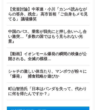
【党首討論】中革連・小川「カンペ読みなが
らの答弁、残念」 高市首相「ご自身もメモ見
光景』を目撃→必死で救急車を呼ぶも犬と取り残されて・・・
てる」 議場爆笑
じゃ！」「ワシらが広島県民じゃ」
中国のバス、乗客が我先にと押し合いへし合
い激突…『多数の国ではもう見られない光
かなかった可能性
景』
【動画】イオンモール爆発の瞬間の映像が公
開される。全滅の模様…
シャチの激しい体当たり、マンボウが粉々に
「爆発」 捕食戦略か遊びか
町山智浩氏「日本はパンダを失って、代わり
ないんだけど……他
に何を得たんですか？」