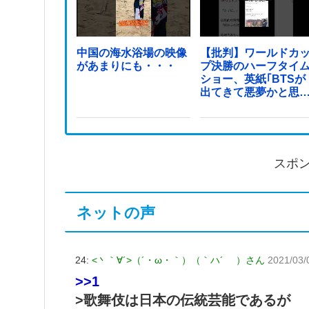
中国の海水浴場の映像
【批判】ワールドカ
があまりにも・・・
プ決勝のハーフタイ
ショー、英紙｢BTSが
出てきて悪夢かと思
た｣
スポ
ネットの声
24:
<丶｀∀´>（´・ω・｀）（｀ハ´ ）さん
2021/03/
>>1
>歌舞伎は日本の伝統芸能であるが