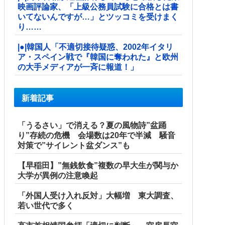
映画評論家、「上級公務員試験に合格とは書
いてないんですが…」とツッコミを受けまく
り……
|●|韓国人「不適切接待疑惑、2002年イタリ
ア・スペイン戦で『韓国に奪われた』と欧州
の大手メディアが一斉に報道！」
新着記事
「うるさい」で消える？夏の風物詩”盆踊
り”存続の危機 会場数は20年で半減 騒音
対策で”サイレント盆ダンス”も
【早稲田】”無銭飲食”複数の早大生が関与か
大学が異例の注意喚起
「外国人受け入れ反対」大幅増 東大調査、
若い世代で多く