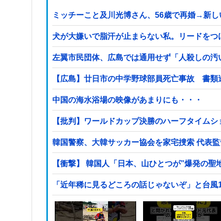
ミッチーこと及川光博さん、56歳で再婚→新
犬が大嫌いで脂汗が止まらない私。リードをつ
左翼市民団体、広島では通用せず「人殺しの汚
【広島】廿日市の中学野球部員死亡事故 書類
中国の海水浴場の映像があまりにも・・・
【批判】ワールドカップ決勝のハーフタイムショ
韓国警察、大韓サッカー協会を家宅捜索 代表
【衝撃】 韓国人「日本、山ひとつが”爆発の聖
「近年稀に見るどころの話じゃないぞ」と台風