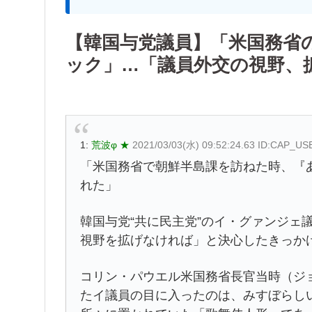
【韓国与党議員】「米国務省
ック」…「議員外交の視野、
1:
荒波φ ★
2021/03/03(水) 09:52:24.63 ID:CAP_US
「米国務省で朝鮮半島課を訪ねた時、『
れた」
韓国与党“共に民主党”のイ・グァンジェ
視野を拡げなければ」と決心したきっか
コリン・パウエル米国務省長官当時（ジ
たイ議員の目に入ったのは、みすぼらし