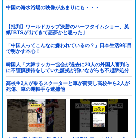
中国の海水浴場の映像があまりにも・・・
【批判】ワールドカップ決勝のハーフタイムショー、英
紙｢BTSが出てきて悪夢かと思った｣
「中国人ってこんなに嫌われているの？」日本生活9年目
で明かす本心！
韓国人「大韓サッカー協会が過去に20人の外国人審判ら
に不謹慎接待をしていた証拠が揃いながらも不起訴処分
に成っていた事が明らかに‥」
高校生2人が乗るスクーターと車が衝突し高校生ら2人が
死傷、車の運転手を逮捕他