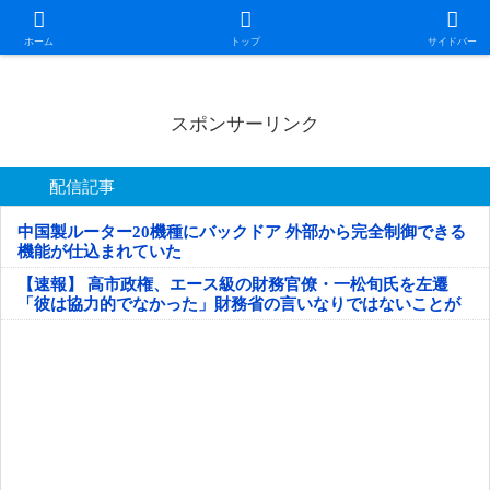
日本第一！ニュース録
ホーム
トップ
サイドバー
スポンサーリンク
配信記事
中国製ルーター20機種にバックドア 外部から完全制御できる
機能が仕込まれていた
【速報】 高市政権、エース級の財務官僚・一松旬氏を左遷
「彼は協力的でなかった」財務省の言いなりではないことが
判明