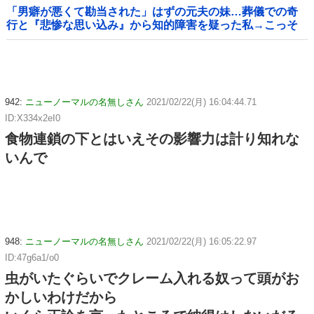
「男癖が悪くて勘当された」はずの元夫の妹…葬儀での奇
行と『悲惨な思い込み』から知的障害を疑った私→こっそ
り病院へ誘導し行政保護させた話
942:
ニューノーマルの名無しさん
2021/02/22(月) 16:04:44.71
ID:X334x2eI0
食物連鎖の下とはいえその影響力は計り知れな
いんで
948:
ニューノーマルの名無しさん
2021/02/22(月) 16:05:22.97
ID:47g6a1/o0
虫がいたぐらいでクレーム入れる奴って頭がお
かしいわけだから