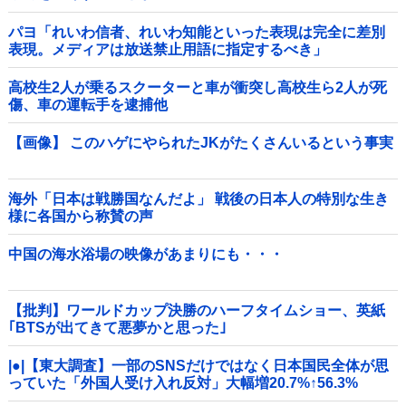
パヨ「れいわ信者、れいわ知能といった表現は完全に差別
表現。メディアは放送禁止用語に指定するべき」
高校生2人が乗るスクーターと車が衝突し高校生ら2人が死
傷、車の運転手を逮捕他
【画像】 このハゲにやられたJKがたくさんいるという事実
海外「日本は戦勝国なんだよ」 戦後の日本人の特別な生き
様に各国から称賛の声
中国の海水浴場の映像があまりにも・・・
【批判】ワールドカップ決勝のハーフタイムショー、英紙
｢BTSが出てきて悪夢かと思った｣
|●|【東大調査】一部のSNSだけではなく日本国民全体が思
っていた「外国人受け入れ反対」大幅増20.7%↑56.3%