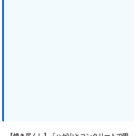
【焼き尽くし】「ハゲ山とコンクリートで固