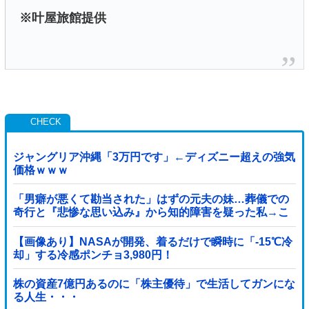
※叶屋旅館提供
ジャングリア沖縄「3万円です」←ディズニー超えの強気
価格ｗｗｗ
「男癖が悪くて勘当された」はずの元夫の妹…葬儀での
奇行と『悲惨な思い込み』から知的障害を疑った私→こ
っそり病院へ誘導し行政保護させた話
【画像あり】NASAが開発、着るだけで瞬時に「-15℃冷
却」する冷感ポンチョ3,980円！
株の資産7億円あるのに「株主優待」で生活してガンにな
る人生・・・