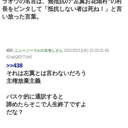
ラオウの名言は、無抵抗の”左翼お花畑村”の村
長をビンタして「抵抗しない者は死ね！」と言
い放った言葉。
450:
ニューノーマルの名無しさん
2021/02/11(木) 15:33:21.65
ID:qkQEFTUh0
>>438
それは左翼とは言わないだろう
主権放棄主義
バスケ的に通訳すると
諦めたらそこで人生終了ですよ
だな？