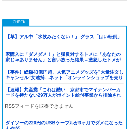
【草】アル中「水飲みたくない！」 グラス「はい転倒」
家購入に「ダメダメ！」と猛反対するトメに「あなたの
家じゃありません」と言い放った結果→激怒したトメが
自ら〇〇を口にして最高の展開へｗｗｗｗｗｗ
【事件】総額43億円超、人気アニメグッズを"大量注文し
キャンセル"女逮捕…ネット「オンラインショップを売り
切れ状態にして商品相場を操作してたので...
【速報】共産党「これは酷い…京都市でマイナンバーカ
ードを持たない29万人がポイント給付事業から排除され
た」
RSSフィードを取得できません
ダイソーの220円のUSBケーブルが3ヶ月でダメになった
んやが