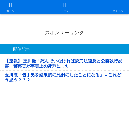
日本第一！ニュース録
ホーム
トップ
サイドバー
スポンサーリンク
配信記事
【速報】 玉川徹「死んでいなければ銃刀法違反と公務執行妨
害、警察官が事実上の死刑にした」
玉川徹「包丁男を結果的に死刑にしたことになる」←これど
う思う？？？