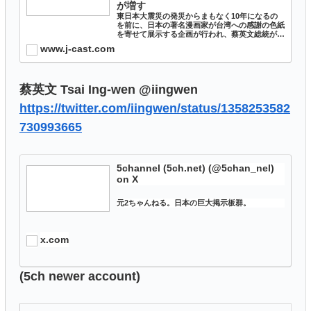
が増す
東日本大震災の発災からまもなく10年になるの
を前に、日本の著名漫画家が台湾への感謝の色紙
を寄せて展示する企画が行われ、蔡英文総統がツ
イッターで反応した。蔡氏は日本語や英語を交え
www.j-cast.com
て情報発信することで知られてきたが、「台湾の
優れた漫画による日本...
蔡英文 Tsai Ing-wen @iingwen
https://twitter.com/iingwen/status/1358253582
730993665
5channel (5ch.net) (@5chan_nel)
on X
元2ちゃんねる。日本の巨大掲示板群。
x.com
(5ch newer account)