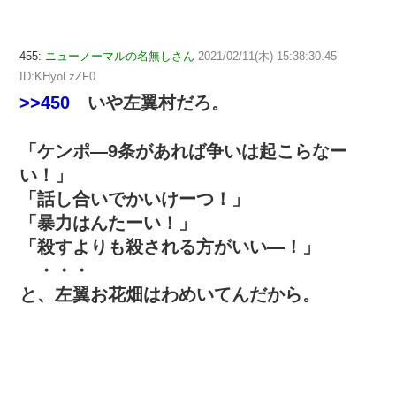
455:
ニューノーマルの名無しさん
2021/02/11(木) 15:38:30.45
ID:KHyoLzZF0
>>450
いや左翼村だろ。
「ケンポ―9条があれば争いは起こらなー
い！」
「話し合いでかいけーつ！」
「暴力はんたーい！」
「殺すよりも殺される方がいい―！」
・・・
と、左翼お花畑はわめいてんだから。