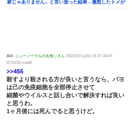
家じゃありません」と言い放った結果→激怒したトメが
自ら〇〇を口にして最高の展開へｗｗｗｗｗｗ
464:
ニューノーマルの名無しさん
2021/02/11(木) 15:47:34.67
ID:5IOG+vw00
>>455
殺すより殺される方が良いと言うなら、パヨ
は己の免疫細胞を全部停止させて
細菌やウイルスと話し合いで解決すれば良い
と思うわ。
1ヶ月後には死んでると思うけど。