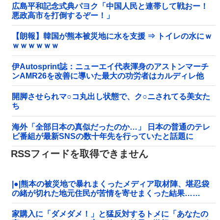
広島平和記念式典パヨク「中国人民と連帯して戦おー！
悪政高市を打倒するぞー！」
【朗報】韓国が熊本被災地に水を支援 ⇒ トイレの水にｗ
ｗｗｗｗｗｗ
伊Autosprint誌：ニューエイ代表渾身のアストンマーチ
ンAMR26を改善に導いた最大の功労者はカルディレ他
開脚させられマ○コ丸出し状態で、ク○ニされてる美女た
ち
海外「全部日本の真似だったのか…」 日本の普通のテレ
ビ番組が最新SNSの数十年先を行っていたと話題に
RSSフィードを取得できません
|●|熊本の被災地で暴れまくったメディア取材陣、堪忍袋
の緒が切れた地元住民が苦情を寄せまくった結果……
家購入に「ダメダメ！」と猛反対するトメに「あなたの