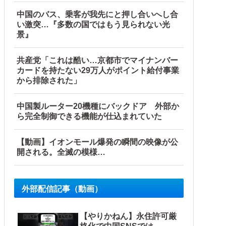
中国のバス、乗客が我先にと押し合いへし合
い激突…『多数の国ではもう見られない光
景』
共産党「これは酷い…京都市でマイナンバー
カードを持たない29万人がポイント給付事業
から排除された」
反応】
中国製ルーター20機種にバックドア 外部か
ら完全制御できる機能が仕込まれていた
【動画】イオンモール爆発の瞬間の映像が公
開される。全滅の模様…
外部配信記事（動画）
【やりかねん】永住許可厳