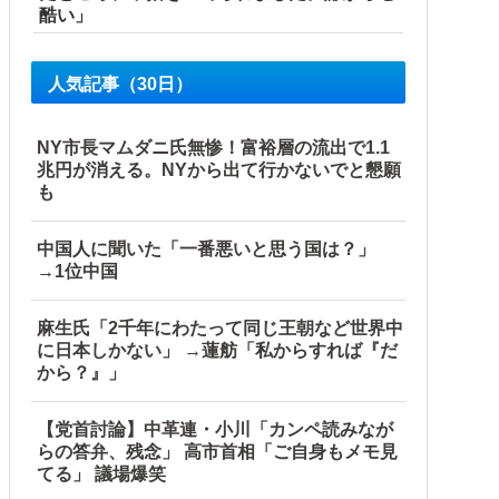
酷い」
人気記事（30日）
NY市長マムダニ氏無惨！富裕層の流出で1.1
兆円が消える。NYから出て行かないでと懇願
も
中国人に聞いた「一番悪いと思う国は？」
→1位中国
麻生氏「2千年にわたって同じ王朝など世界中
に日本しかない」 →蓮舫「私からすれば『だ
から？』」
開】
【党首討論】中革連・小川「カンペ読みなが
らの答弁、残念」 高市首相「ご自身もメモ見
てる」 議場爆笑