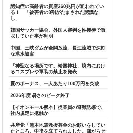
認知症の高齢者の資産260兆円が狙われてい
る！ 「被害者の8割がだまされた認識な
し」
韓国サッカー協会、外国人審判を性接待で買
収していた事が判明
中国、三峡ダムが全開放流。長江流域で深刻
な洪水被害
「神聖なる場所です」靖国神社、境内におけ
るコスプレや軍装の禁止を発表
夏のボーナス、一人あたり100万円を突破
2026年度 暑さのピーク終了
【イオンモール熊本】従業員の避難誘導で、
社内規定に抵触か
共産党「熊本地震救援募金のお願いをしてい
たところ、中指を立てられました。嫌がらせ