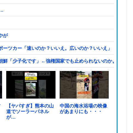
…
やが
ポーツカー「速いのか？いいえ。広いのか？いいえ」【海外の
朝鮮「少子化です」←強権国家でも止められないのかよ他
す
【ヤバすぎ】熊本の山
中国の海水浴場の映像
道でソーラーパネル
があまりにも・・・
が…