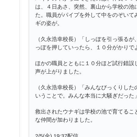
は、４日あさ、突然、裏山から学校の池
た。職員がパイプを外して中をのぞいて
ギの姿が。
（久永浩幸校長）「しっぽを引っ張るが
っぽを押していったら、１０分がかりで
ほかの職員とともに１０分ほど試行錯誤
声が上がりました。
（久永浩幸校長）「みんなびっくりした
いうことで。みんな本当に大騒ぎだった
救出されたウナギは学校の池で育てるこ
な仲間が加わりました。
2/5(金) 19:37配信