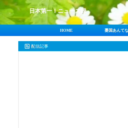
日本第一！ニュース録
HOME
憂国あんて
配信記事