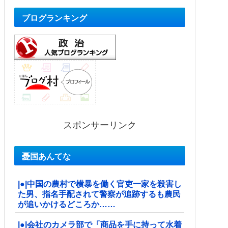
ブログランキング
スポンサーリンク
憂国あんてな
|●|中国の農村で横暴を働く官吏一家を殺害し
た男、指名手配されて警察が追跡するも農民
が追いかけるどころか……
|●|会社のカメラ部で「商品を手に持って水着