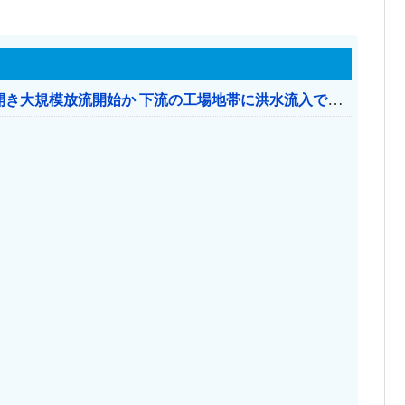
【おわった】 三峡ダム、豪雨で13基の水門を開き大規模放流開始か 下流の工場地帯に洪水流入で崩壊はじまる