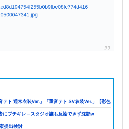
dd42cd8d194754f255b0b9fbe08fc774d416
20500047341.jpg
 通常衣装Ver.」「重音テト SV衣装Ver.」【彩色原型公
者にブチギレ→スタジオ誰も反論できず沈黙w
法案提出検討