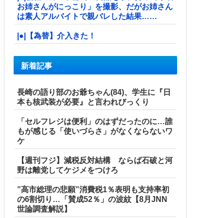
お姉さんがにっこり」を撮影、だがお姉さん
は素人アルバイトで親バレした結果……
|●|【為替】介入きた！
新着記事
長崎の語り部のお爺ちゃん(84)、学生に『日
本も核武装が必要』と言われびっくり
「セルフレジは便利」のはずだったのに…誰
もが感じる「使いづらさ」がなくならないワ
ケ
【週刊フジ】減税反対結構 ならば石破と河
野は離党してケジメをつけろ
”高市総理の悲願”消費税1％表明も支持率初
の6割切り…「賛成52％」の波紋【8月JNN
世論調査解説】