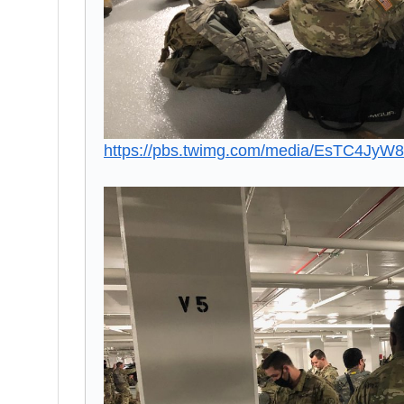
https://pbs.twimg.com/media/EsTC4JyW8