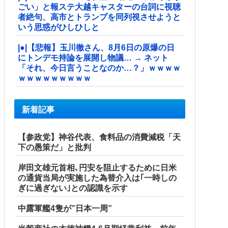
ごい」と報ステ大越キャスターの台詞に視聴
者絶句、高市とトランプを同列視させようと
いう思惑がひしひしと
|●|【悲報】玉川徹さん、8月6日の原爆の日
にトンデモ持論を展開し物議… → ネット
「それ、今日言うことなのか…？」ｗｗｗｗ
ｗｗｗｗｗｗｗｗｗ
新着記事
【参政党】神谷代表、食料品の消費減税「天
下の愚策だ」と批判
岸田文雄元首相､円安を阻止するために日米
の通貨当局が実施した為替介入は｢一時しの
ぎに過ぎない｣との認識を示す
中露軍艦4隻が”日本一周”