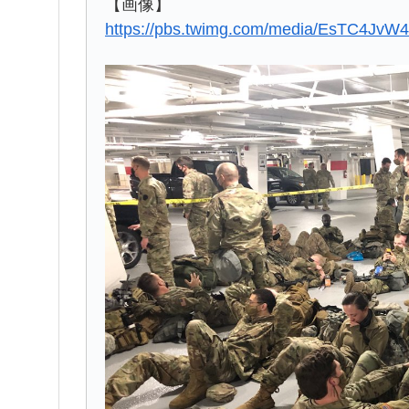
【画像】
https://pbs.twimg.com/media/EsTC4JvW