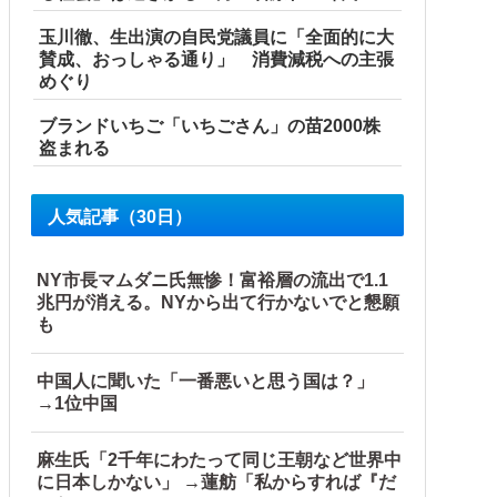
玉川徹、生出演の自民党議員に「全面的に大
賛成、おっしゃる通り」 消費減税への主張
めぐり
ブランドいちご「いちごさん」の苗2000株
盗まれる
人気記事（30日）
NY市長マムダニ氏無惨！富裕層の流出で1.1
兆円が消える。NYから出て行かないでと懇願
も
中国人に聞いた「一番悪いと思う国は？」
→1位中国
麻生氏「2千年にわたって同じ王朝など世界中
に日本しかない」 →蓮舫「私からすれば『だ