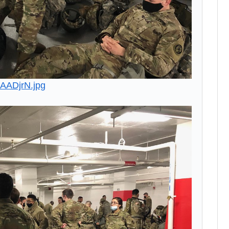
AADjrN.jpg