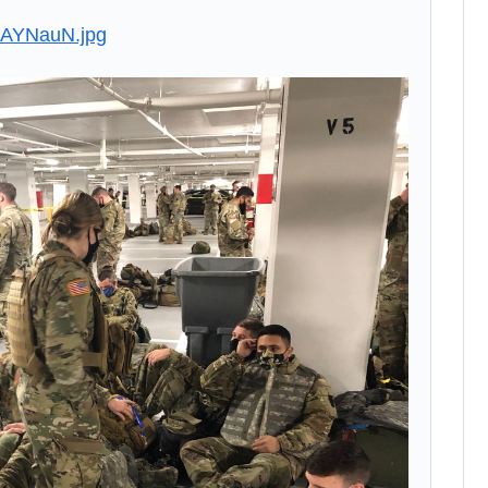
4AYNauN.jpg