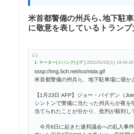
米首都警備の州兵ら､地下駐
に敬意を表しているトランプ
1:
チーター(ジパング) [ﾆﾀﾞ]
2021/01/23(土) 18:44:2
sssp://img.5ch.net/ico/nida.gif
米首都警備の州兵ら、地下駐車場に寝かさ
【1月23日 AFP】ジョー・バイデン（Jo
シントンで警備に当たった州兵らが夜を
当てられたことが分かり、批判が殺到し
今月6日に起きた連邦議会への乱入事件