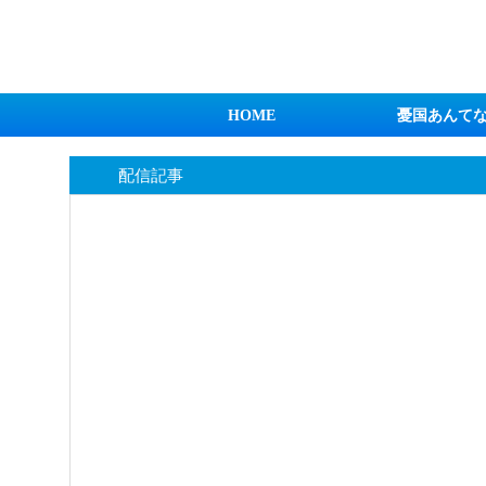
日本第一！ニュース録
HOME
憂国あんて
配信記事