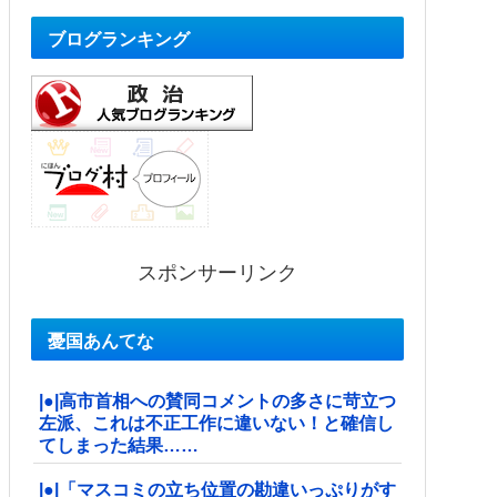
ブログランキング
スポンサーリンク
憂国あんてな
|●|高市首相への賛同コメントの多さに苛立つ
左派、これは不正工作に違いない！と確信し
てしまった結果……
|●|「マスコミの立ち位置の勘違いっぷりがす