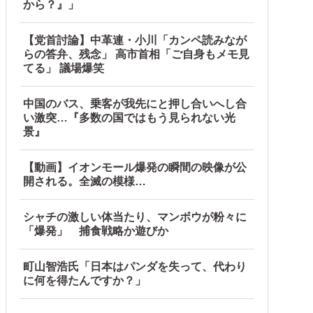
から？』」
【党首討論】中革連・小川「カンペ読みなが
らの答弁、残念」 高市首相「ご自身もメモ見
てる」 議場爆笑
中国のバス、乗客が我先にと押し合いへし合
い激突…『多数の国ではもう見られない光
景』
【動画】イオンモール爆発の瞬間の映像が公
開される。全滅の模様…
シャチの激しい体当たり、マンボウが粉々に
「爆発」 捕食戦略か遊びか
町山智浩氏「日本はパンダを失って、代わり
に何を得たんですか？」