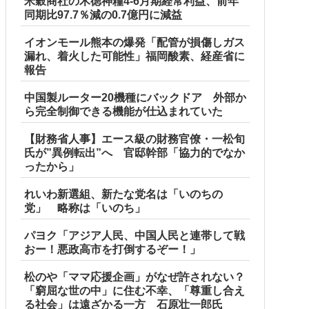
米穀商社の木徳神糧4-6月期経常利益、前年
同期比97.7％減の0.7億円に減益
イオンモール熊本の爆発「配管が損傷しガス
漏れ、着火した可能性」福岡酸素、経産省に
報告
中国製ルーター20機種にバックドア 外部か
ら完全制御できる機能が仕込まれていた
【財務省人事】エース級の財務官僚・一松旬
氏が”異例転出”へ 官邸幹部「協力的でなか
ったから」
れいわ新選組、新たな党名は「いのちの
党」 略称は「いのち」
パヨク「アジア人民、中国人民と連帯して戦
おー！悪政高市を打倒するぞー！」
松のや「ママ応援企画」がなぜ許されない？
「窮屈な世の中」に住む不幸、「尊重し合え
る社会」は遠ざかる一方 石原壮一郎氏