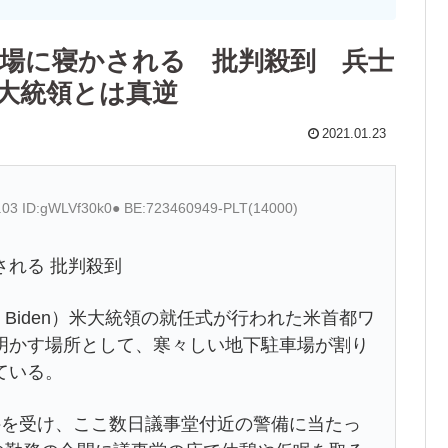
車場に寝かされる 批判殺到 兵士
大統領とは真逆
2021.01.23
6.03 ID:gWLVf30k0● BE:723460949-PLT(14000)
れる 批判殺到
e Biden）米大統領の就任式が行われた米首都ワ
明かす場所として、寒々しい地下駐車場が割り
ている。
を受け、ここ数日議事堂付近の警備に当たっ