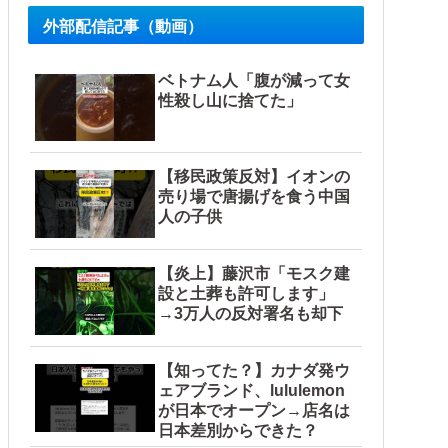
外部配信記事（動画）
ベトナム人「腹が減って女
性殺し山に捨てた」
【移民政策反対】イオンの
売り場で唐揚げを食う中国
人の子供
【炎上】藤沢市「モスク建
設と土葬も許可します」
→3万人の反対署名も却下
【知ってた？】カナダ発ウ
ェアブランド、lululemon
が日本でオープン→店名は
日本差別からできた？