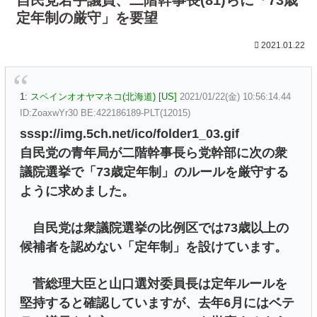
定年制の厳守」を要望
2021.01.22
1:
スペインオオヤマネコ(北海道) [US]
2021/01/22(金) 10:56:14.44
ID:ZoaxwYr30 BE:422186189-PLT(12015)
sssp://img.5ch.net/ico/folder1_03.gif
自民党の青年局が二階幹事長ら党幹部に次の衆
議院選挙で「73歳定年制」のルールを厳守する
ように求めました。
自民党は衆議院選挙の比例区では73歳以上の
候補者を認めない「定年制」を設けています。
菅総理大臣と山口選対委員長は定年ルールを
堅持すると確認していますが、去年6月にはベテ