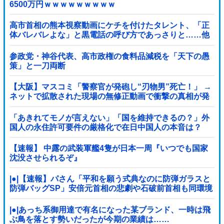
6500万円ｗｗｗｗｗｗｗｗｗ
高市首相の熊本視察動画にケチを付けたタレント、「正
体バレバレよな」と黒電話の呼び方であっさりと……他
参政党・神谷代表、高市政権の食料品減税を「天下の愚
策」と一刀両断
【大阪】マスコミ「警察官が発砲し“刃物男”死亡！」 →
ネットで拡散された現場の無修正動画で衝撃の真相が発
覚 → ………
「あきれてモノが言えない」「国を維持できるの？」外
国人の永住許可要件の厳格化で在日中国人の本音は？
【速報】 中露の武装軍艦4隻が日本一周『いつでも国家
沈没させられるぞ』
|●|【速報】パさん「平和を願う式典なのに防弾ガラスと
防弾バッグSP」安倍元首相の悲劇や石破前首相も同環境
だったことは忘れる
|●|あっち系御用達で有名になった某ブランド、一時は飛
ぶ鳥を落とす勢いだったが今期の業績は……