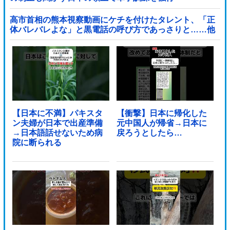
高市首相の熊本視察動画にケチを付けたタレント、「正
体バレバレよな」と黒電話の呼び方であっさりと……他
【日本に不満】パキスタ
【衝撃】日本に帰化した
ン夫婦が日本で出産準備
元中国人が帰省→日本に
→日本語話せないため病
戻ろうとしたら…
院に断られる