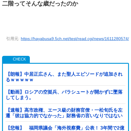
二階ってそんな歳だったのか
引用元:
https://hayabusa9.5ch.net/test/read.cgi/news/1611280574/
【朗報】中居正広さん、また聖人エピソードが追加され
るｗｗｗｗｗ
【動画】ロシアの空挺兵、パラシュートが開かずに墜落
してしまう。
【速報】高市政権、エース級の財務官僚・一松旬氏を左
遷「彼は協力的でなかった」財務省の言いなりではない
ことが判明
【悲報】 福岡県議会「海外視察費」公表！ 3年間で2億