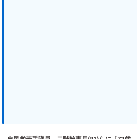
自民党若手議員、二階幹事長(81)らに「73歳