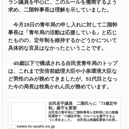
ラン議員を中心に、このルールを撤廃するよう
求め、二階幹事長は理解を示していました。
今月19日の青年局の申し入れに対して二階幹
事長は「青年局の活動は応援している」と応じ
たものの、定年制を維持するかどうかについて
具体的な言及はなかったということです。
45歳以下で構成される自民党青年局のトップ
は、これまで安倍前総理大臣や小泉環境大臣な
ど男性のみが務めてきましたが、51代目となっ
た今の局長は牧島かれん氏が務めています。
自民若手議員 二階氏らに「73歳定年
制」厳守を要望
自民党の青年局が二階幹事長ら党幹部に次の衆議
院選挙で「73歳定年制」のルールを厳守するよ
うに求めました。 自民党は衆議院選挙の比例区
では73歳以上の候補者を認めない「定年制」を
news.tv-asahi.co.jp
設けています。 菅総理大臣と山口選対委員長は