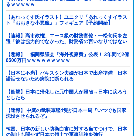
るｗｗｗｗｗ
【あれっくす氏イラスト】ユニクリ「あれっくすイラス
ト『おおきな小悪魔』」フィギュア【予約開始】
【速報】高市政権、エース級の財務官僚・一松旬氏を左
遷「彼は協力的でなかった」財務省の言いなりではない
ことが判明
【悲報】 福岡県議会「海外視察費」公表！ 3年間で2億
6500万円ｗｗｗｗｗｗｗｗｗ
【日本に不満】パキスタン夫婦が日本で出産準備→日本
語話せないため病院に断られる
【衝撃】日本に帰化した元中国人が帰省→日本に戻ろう
としたら…
【速報】 中露の武装軍艦4隻が日本一周『いつでも国家
沈没させられるぞ』
韓国、日本の新しい防衛白書に対する当てつけで、日本
の制止も聞かず日本の領土で軍事訓練を強行