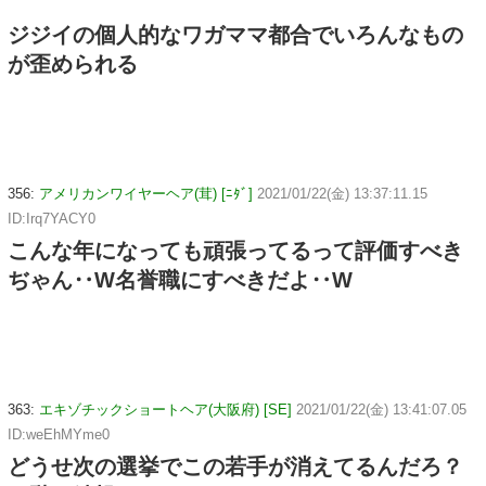
ジジイの個人的なワガママ都合でいろんなもの
が歪められる
356:
アメリカンワイヤーヘア(茸) [ﾆﾀﾞ]
2021/01/22(金) 13:37:11.15
ID:Irq7YACY0
こんな年になっても頑張ってるって評価すべき
ぢゃん‥W名誉職にすべきだよ‥W
363:
エキゾチックショートヘア(大阪府) [SE]
2021/01/22(金) 13:41:07.05
ID:weEhMYme0
どうせ次の選挙でこの若手が消えてるんだろ？