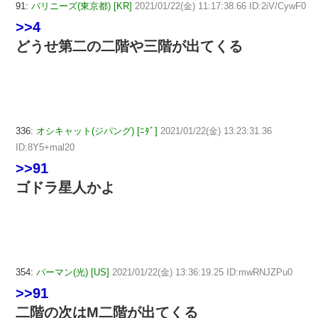
91:
バリニーズ(東京都) [KR]
2021/01/22(金) 11:17:38.66 ID:2iV/CywF0
>>4
どうせ第二の二階や三階が出てくる
336:
オシキャット(ジパング) [ﾆﾀﾞ]
2021/01/22(金) 13:23:31.36
ID:8Y5+mal20
>>91
ゴドラ星人かよ
354:
バーマン(光) [US]
2021/01/22(金) 13:36:19.25 ID:mwRNJZPu0
>>91
二階の次はM二階が出てくる