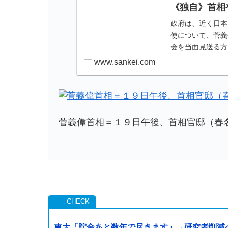
《独自》首相
政府は、近く日本
使について、菅義
会を当面見送る方
www.sankei.com
菅義偉首相＝１９日午後、首相官邸（春
東大「貯金あと数年で尽きます」→研究者削減