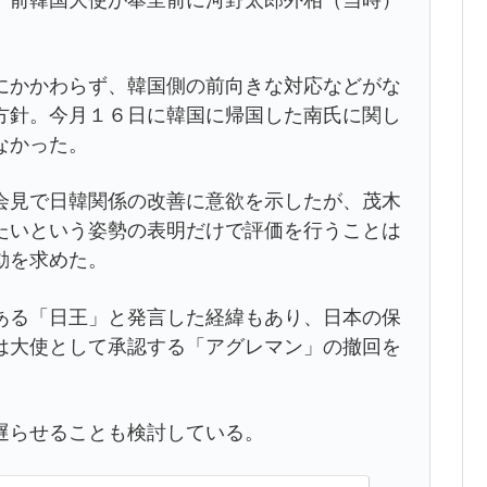
）前韓国大使が奉呈前に河野太郎外相（当時）
。
にかかわらず、韓国側の前向きな対応などがな
方針。今月１６日に韓国に帰国した南氏に関し
なかった。
会見で日韓関係の改善に意欲を示したが、茂木
たいという姿勢の表明だけで評価を行うことは
動を求めた。
ある「日王」と発言した経緯もあり、日本の保
は大使として承認する「アグレマン」の撤回を
遅らせることも検討している。