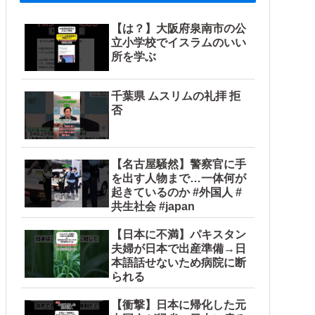
【は？】大阪府泉南市の公
立小学校でイスラムのいい
所を学ぶ
千葉県 ムスリムの礼拝 拒
否
【名古屋騒然】警察官に手
を出す人物まで…一体何が
起きているのか #外国人 #
共生社会 #japan
【日本に不満】パキスタン
夫婦が日本で出産準備→日
本語話せないため病院に断
られる
【衝撃】日本に帰化した元