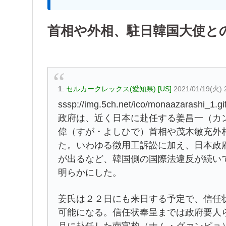
首相や外相、駐日韓国大使と
1:
セルカークレックス(愛知県) [US]
2021/01/19(火) 
sssp://img.5ch.net/ico/monaazarashi_1.gi
政府は、近く日本に赴任する姜昌一（カ
偉（すが・よしひで）首相や茂木敏充外
た。いわゆる徴用工訴訟に加え、日本政
が出るなど、韓国側の国際法違反が続い
明らかにした。
姜氏は２２日にも来日する予定で、信任
可能になる。信任状奉呈までは政府要人