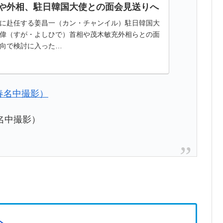
や外相、駐日韓国大使との面会見送りへ
に赴任する姜昌一（カン・チャンイル）駐日韓国大
偉（すが・よしひで）首相や茂木敏充外相らとの面
向で検討に入った…
名中撮影）
へ…