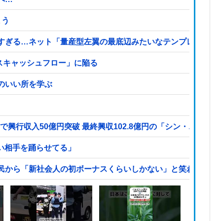
まう
すぎる…ネット「量産型左翼の最底辺みたいなテンプレ左翼カ
イナスキャッシュフロー」に陥る
のいい所を学ぶ
で興行収入50億円突破 最終興収102.8億円の「シン・エヴァ
カい相手を踊らせてる」
民から「新社会人の初ボーナスくらいしかない」と笑われる他