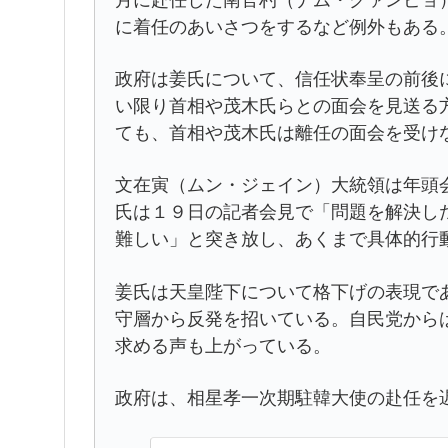
月に赴任した南官杓（ナム・グァンピョ
に着任のあいさつをするなど例外もある
政府は姜氏について、信任状奉呈の前後
い限り首相や茂木氏らとの面会を見送る
ても、首相や茂木氏は離任の面会を受け
文在寅（ムン・ジェイン）大統領は年頭
氏は１９日の記者会見で「問題を解決し
難しい」と突き放し、あくまで具体的行
姜氏は天皇陛下について格下げの表現で
守層から反発を招いている。自民党から
求める声も上がっている。
政府は、相星孝一次期駐韓大使の赴任を