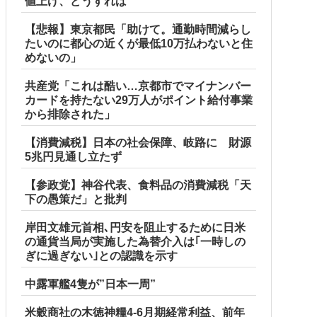
値上げ、どうすれば
【悲報】東京都民「助けて。通勤時間減らし
たいのに都心の近くが最低10万払わないと住
めないの」
共産党「これは酷い…京都市でマイナンバー
カードを持たない29万人がポイント給付事業
から排除された」
【消費減税】日本の社会保障、岐路に 財源
5兆円見通し立たず
【参政党】神谷代表、食料品の消費減税「天
下の愚策だ」と批判
岸田文雄元首相､円安を阻止するために日米
の通貨当局が実施した為替介入は｢一時しの
ぎに過ぎない｣との認識を示す
中露軍艦4隻が”日本一周”
米穀商社の木徳神糧4-6月期経常利益、前年