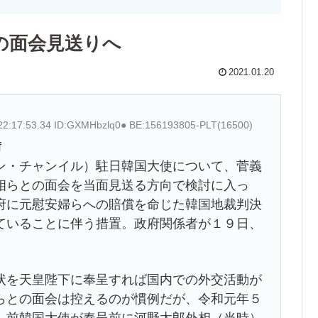
の面会見送りへ
2021.01.20
22:17:53.34 ID:GXMHbzlq0● BE:156193805-PLT(16500)
f
ン・チャンイル）駐日韓国大使について、菅義
相らとの面会を当面見送る方向で検討に入っ
府に元慰安婦らへの賠償を命じた韓国地裁判決
ていることに伴う措置。政府関係者が１９日、
状を天皇陛下に奉呈すれば国内での外交活動が
らとの面会は控えるのが慣例だが、令和元年５