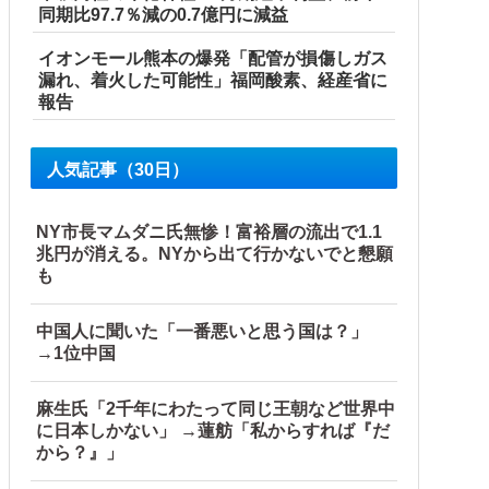
同期比97.7％減の0.7億円に減益
イオンモール熊本の爆発「配管が損傷しガス
漏れ、着火した可能性」福岡酸素、経産省に
報告
人気記事（30日）
NY市長マムダニ氏無惨！富裕層の流出で1.1
兆円が消える。NYから出て行かないでと懇願
も
中国人に聞いた「一番悪いと思う国は？」
→1位中国
麻生氏「2千年にわたって同じ王朝など世界中
に日本しかない」 →蓮舫「私からすれば『だ
から？』」