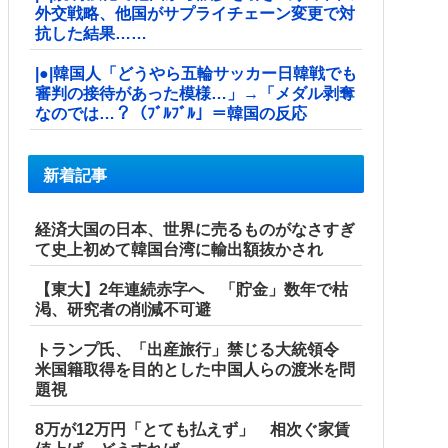
外交戦略、他国がサプライチェーン変更で対
抗した結果……
|●|韓国人「どうやら五輪サッカー日韓戦でも
審判の接待があった模様…」→「メダル剥奪
なのでは…？（ﾌﾞﾙﾌﾞﾙ」＝韓国の反応
新着記事
経済大国の日本、世界に売るものがなさすぎ
て史上初めて韓国台湾に輸出額抜かされ
【東大】2年連続赤字へ 「貯金」数年で枯
渇、研究者の削減不可避
トランプ氏、「出産旅行」禁じる大統領令
米国籍取得を目的とした中国人らの渡米を問
題視
8万が12万円「とても払えず」 相次ぐ家賃