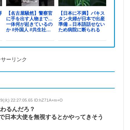
拝
【名古屋騒然】警察官
【日本に不満】パキス
に手を出す人物まで…
タン夫婦が日本で出産
一体何が起きているの
準備→日本語話せない
か #外国人 #共生社会
ため病院に断られる
#japan
ンサーリンク
19(火) 22:27:05.65 ID:hZ71A+m+O
代わるんだろ？
で日本大使を無視するとかやってきそう