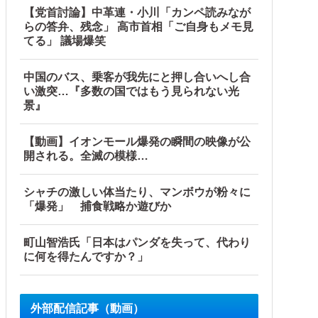
【党首討論】中革連・小川「カンペ読みなが
らの答弁、残念」 高市首相「ご自身もメモ見
てる」 議場爆笑
ルト陰謀妄想漫画しか描けなくなってる」
中国のバス、乗客が我先にと押し合いへし合
い激突…『多数の国ではもう見られない光
景』
【動画】イオンモール爆発の瞬間の映像が公
開される。全滅の模様…
」に並ぶペース
シャチの激しい体当たり、マンボウが粉々に
「爆発」 捕食戦略か遊びか
町山智浩氏「日本はパンダを失って、代わり
に何を得たんですか？」
外部配信記事（動画）