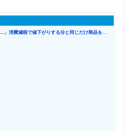
【消費税率1％】 「下げるのが筋なんですけど…」消費減税で値下がりする分と同じだけ商品を値上げして店頭価格を変えない店も