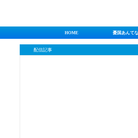
日本第一！ニュース録
HOME
憂国あんて
配信記事