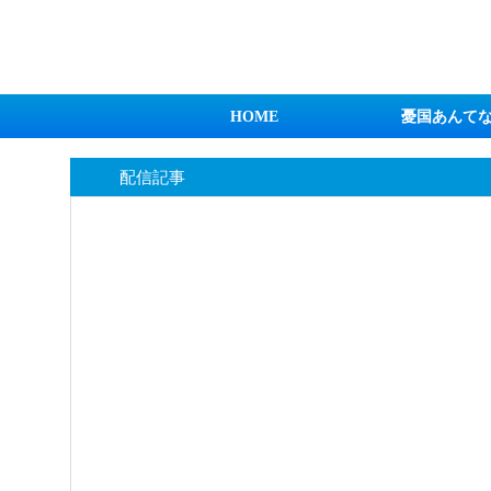
日本第一！ニュース録
HOME
憂国あんて
配信記事