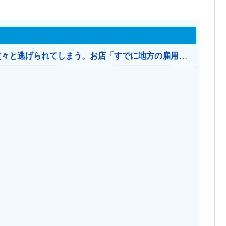
日本のお店、時給1500円でもミャンマー人に次々と逃げられてしまう。お店「すでに地方の雇用は崩壊」