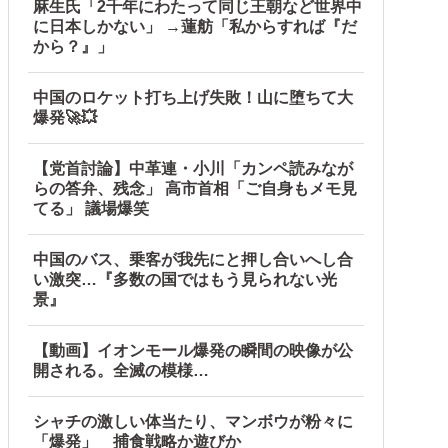
麻生氏「2千年にわたって同じ王朝など世界中
に日本しかない」 →蓮舫「私からすれば『だ
理屈を……他
から？』」
中国のロケット打ち上げ失敗！山に堕ちて大
爆発🚀💥
【党首討論】中革連・小川「カンペ読みなが
らの答弁、残念」 高市首相「ご自身もメモ見
てる」 議場爆笑
中国のバス、乗客が我先にと押し合いへし合
い激突…『多数の国ではもう見られない光
景』
【動画】イオンモール爆発の瞬間の映像が公
開される。全滅の模様…
シャチの激しい体当たり、マンボウが粉々に
「爆発」 捕食戦略か遊びか