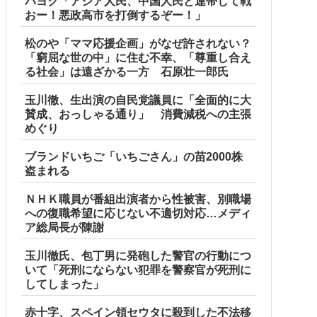
パヨク「アジア人民、中国人民と連帯して戦
おー！悪政高市を打倒するぞー！」
松のや「ママ応援企画」がなぜ許されない？
「窮屈な世の中」に住む不幸、「尊重し合え
る社会」は遠ざかる一方 石原壮一郎氏
玉川徹、生出演の自民党議員に「全面的に大
賛成、おっしゃる通り」 消費減税への主張
めぐり
ブランドいちご「いちごさん」の苗2000株
盗まれる
ＮＨＫ職員が番組出演者から性被害、別職場
への復職希望に応じない不適切対応…メディ
ア総局長が陳謝
玉川徹氏、包丁男に発砲した警官の行動につ
いて「死刑にならない犯罪を警察官が死刑に
してしまった」
赤十字、スペイン領セウタに殺到した不法移