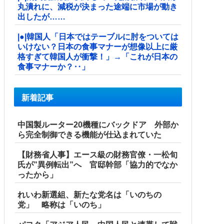
丸潰れに、減税が決まった途端に市場が動き
出したが……
|●|韓国人「日本ではテーブルに肘をついては
いけない？日本の食事マナーが想像以上に厳
格すぎて韓国人が衝撃！」→「これが日本の
食事マナーか？‥」
新着記事
中国製ルーター20機種にバックドア 外部か
ら完全制御できる機能が仕込まれていた
【財務省人事】エース級の財務官僚・一松旬
氏が”異例転出”へ 官邸幹部「協力的でなか
ったから」
れいわ新選組、新たな党名は「いのちの
党」 略称は「いのち」