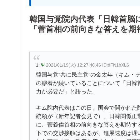
韓国与党院内代表「日韓首脳
「菅首相の前向きな答えを期
1:
Ψ
2021/01/19(火) 12:27:46.46 ID:dFN1hXL6
韓国与党“共に民主党”の金太年（キム・
の膠着が続いていることについて「日韓
力が必要だ」と語った。
キム院内代表はこの日、国会で開かれた
統領が（新年記者会見で）、日韓関係正
に、菅義偉首相の前向きな答えを期待す
下での交渉接触はあるが、進展速度は遅