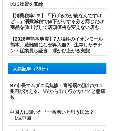
民に物資を支給
【消費税率1％】「下げるのが筋なんですけ
ど…」消費減税で値下がりする分と同じだけ
商品を値上げして店頭価格を変えない店も
【2026年熊本地震】7人犠牲のイオンモール
熊本、避難後になぜ再入館? 生存したテナ
ント従業員ら証言、浮かび上がる実態
人気記事（30日）
ってるのリプ欄でバラされてて草」
NY市長マムダニ氏無惨！富裕層の流出で1.1
兆円が消える。NYから出て行かないでと懇願
も
中国人に聞いた「一番悪いと思う国は？」
→1位中国