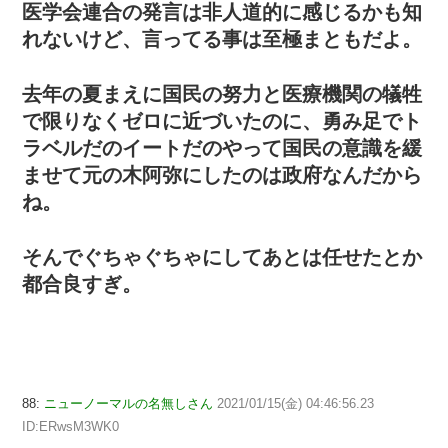
医学会連合の発言は非人道的に感じるかも知
れないけど、言ってる事は至極まともだよ。
去年の夏まえに国民の努力と医療機関の犠牲
で限りなくゼロに近づいたのに、勇み足でト
ラベルだのイートだのやって国民の意識を緩
ませて元の木阿弥にしたのは政府なんだから
ね。
そんでぐちゃぐちゃにしてあとは任せたとか
都合良すぎ。
88:
ニューノーマルの名無しさん
2021/01/15(金) 04:46:56.23
ID:ERwsM3WK0