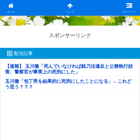
日本第一！ニュース録
ホーム
トップ
サイドバー
スポンサーリンク
配信記事
【速報】 玉川徹「死んでいなければ銃刀法違反と公務執行妨
害、警察官が事実上の死刑にした」
玉川徹「包丁男を結果的に死刑にしたことになる」←これど
う思う？？？