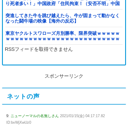
り死者多い！」中国政府「住民拘束！（安否不明」中国
当局「救助隊動画も削除」台風13号「三峡ダム接近中」
→
突進してきた牛を跳び越えたら、牛が固まって動かなく
なった闘牛場の映像【海外の反応】
東京ヤクルトスワローズ月別勝率、限界突破ｗｗｗｗｗ
ｗｗｗｗｗｗｗｗｗｗｗｗｗｗｗｗｗｗｗｗｗｗｗｗｗ
ｗｗｗｗｗｗｗｗｗｗｗｗｗ他
RSSフィードを取得できません
スポンサーリンク
ネットの声
9:
ニューノーマルの名無しさん
2021/01/15(金) 04:17:17.82
ID:bvWjXwUz0