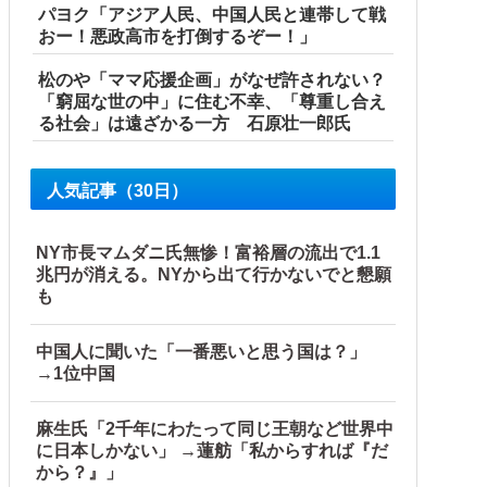
パヨク「アジア人民、中国人民と連帯して戦
おー！悪政高市を打倒するぞー！」
松のや「ママ応援企画」がなぜ許されない？
「窮屈な世の中」に住む不幸、「尊重し合え
る社会」は遠ざかる一方 石原壮一郎氏
人気記事（30日）
NY市長マムダニ氏無惨！富裕層の流出で1.1
兆円が消える。NYから出て行かないでと懇願
も
中国人に聞いた「一番悪いと思う国は？」
→1位中国
麻生氏「2千年にわたって同じ王朝など世界中
に日本しかない」 →蓮舫「私からすれば『だ
から？』」