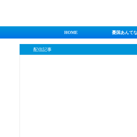
日本第一！ニュース録
HOME
憂国あんて
配信記事