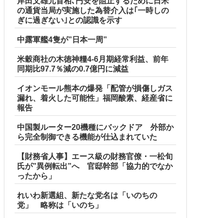
岸田文雄元首相､円安を阻止するために日米
の通貨当局が実施した為替介入は｢一時しの
ぎに過ぎない｣との認識を示す
中露軍艦4隻が”日本一周”
米穀商社の木徳神糧4-6月期経常利益、前年
同期比97.7％減の0.7億円に減益
イオンモール熊本の爆発「配管が損傷しガス
漏れ、着火した可能性」福岡酸素、経産省に
報告
中国製ルーター20機種にバックドア 外部か
ら完全制御できる機能が仕込まれていた
【財務省人事】エース級の財務官僚・一松旬
氏が”異例転出”へ 官邸幹部「協力的でなか
ったから」
れいわ新選組、新たな党名は「いのちの
党」 略称は「いのち」