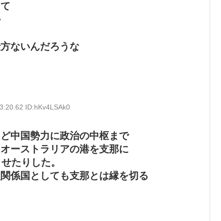
って
か
仕方ないんだろうな
3:20.62 ID:hKv4LSAk0
ほど中国勢力に政治の中枢まで
。オーストラリアの港を支那に
させたりした。
盟関係国としても支那とは縁を切る