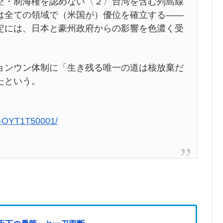
空・制海権を認めない〈２〉台湾を含む列島線
は全ての領域で（米国が）優位を確立する――
定には、日本と豪州政府からの影響を色濃く受
。
ョンウン体制に「生き残る唯一の道は核放棄だ
たという。
13-OYT1T50001/