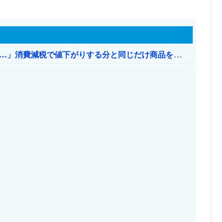
【消費税率1％】 「下げるのが筋なんですけど…」消費減税で値下がりする分と同じだけ商品を値上げして店頭価格を変えない店も