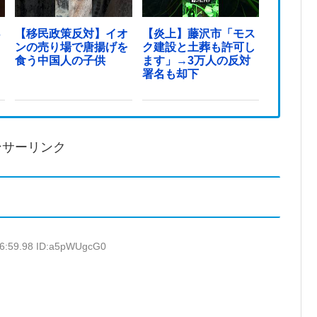
っ
【移民政策反対】イオ
【炎上】藤沢市「モス
ンの売り場で唐揚げを
ク建設と土葬も許可し
食う中国人の子供
ます」→3万人の反対
署名も却下
ンサーリンク
46:59.98 ID:a5pWUgcG0