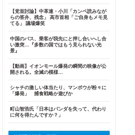
【党首討論】中革連・小川「カンペ読みなが
らの答弁、残念」 高市首相「ご自身もメモ見
てる」 議場爆笑
中国のバス、乗客が我先にと押し合いへし合
い激突…『多数の国ではもう見られない光
景』
【動画】イオンモール爆発の瞬間の映像が公
開される。全滅の模様…
シャチの激しい体当たり、マンボウが粉々に
「爆発」 捕食戦略か遊びか
町山智浩氏「日本はパンダを失って、代わり
に何を得たんですか？」