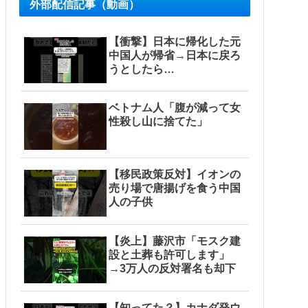
外部配信記事（動画）
【衝撃】日本に帰化した元
中国人が帰省→日本に戻ろ
うとしたら…
ベトナム人「腹が減って女
性殺し山に捨てた」
【移民政策反対】イオンの
売り場で唐揚げを食う中国
人の子供
【炎上】藤沢市「モスク建
設と土葬も許可します」
→3万人の反対署名も却下
【知ってた？】カナダ発ウ