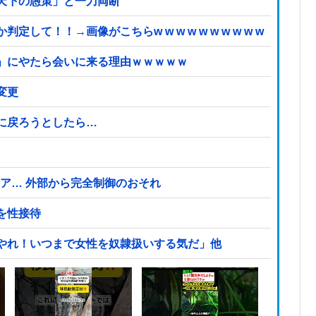
天下の愚策」と一刀両断
て！！→画像がこちらw w w w w w w w w w
」にやたら会いに来る理由ｗｗｗｗｗ
変更
に戻ろうとしたら…
クドア… 外部から完全制御のおそれ
を性接待
やれ！いつまで女性を奴隷扱いする気だ」他