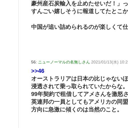
豪州産石炭輸入を止めたせいだ！」
すんごい嬉しそうに報道してたとこ
中国が追い詰められるのが楽しくて
56:
ニューノーマルの名無しさん
2021/01/13(水) 10:2
>>46
オーストラリアは日本の比じゃない
浸透されて乗っ取られていたからな
99年契約で租借してアメさんを激怒
英連邦の一員としてもアメリカの同
方向に急激に傾くのは当然のこと。