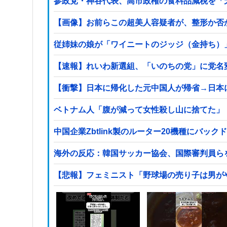
参政党・神谷代表、高市政権の食料品減税を「
【画像】お前らこの超美人容疑者が、整形か否か判定し
従姉妹の娘が「ワイニートのジッジ（金持ち）
【速報】れいわ新選組、「いのちの党」に党名
【衝撃】日本に帰化した元中国人が帰省→日本
ベトナム人「腹が減って女性殺し山に捨てた」
中国企業Zbtlink製のルーター20機種にバッ
海外の反応：韓国サッカー協会、国際審判員ら
【悲報】フェミニスト「野球場の売り子は男が