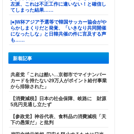
左派、これは不正工作に違いない！と確信し
てしまった結果……
|●|W杯アジア予選等で韓国サッカー協会がや
らかしまくりだと発覚、「いきなり共同開催
になったしな」と日韓共催の件に言及する声
も……
新着記事
共産党「これは酷い…京都市でマイナンバー
カードを持たない29万人がポイント給付事業
から排除された」
【消費減税】日本の社会保障、岐路に 財源
5兆円見通し立たず
【参政党】神谷代表、食料品の消費減税「天
下の愚策だ」と批判