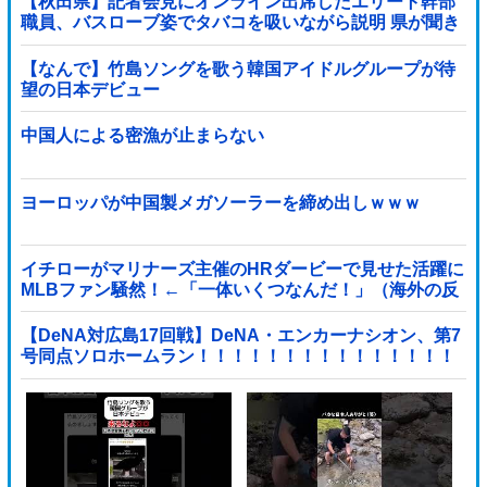
【秋田県】記者会見にオンライン出席したエリート幹部
職員、バスローブ姿でタバコを吸いながら説明 県が聞き
取りへ
【なんで】竹島ソングを歌う韓国アイドルグループが待
望の日本デビュー
中国人による密漁が止まらない
ヨーロッパが中国製メガソーラーを締め出しｗｗｗ
イチローがマリナーズ主催のHRダービーで見せた活躍に
MLBファン騒然！←「一体いくつなんだ！」（海外の反
応）
【DeNA対広島17回戦】DeNA・エンカーナシオン、第7
号同点ソロホームラン！！！！！！！！！！！！！！！
他