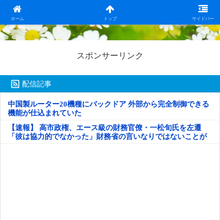
日本第一！ニュース録
ホーム
トップ
サイドバー
スポンサーリンク
配信記事
中国製ルーター20機種にバックドア 外部から完全制御できる
機能が仕込まれていた
【速報】 高市政権、エース級の財務官僚・一松旬氏を左遷
「彼は協力的でなかった」財務省の言いなりではないことが
判明