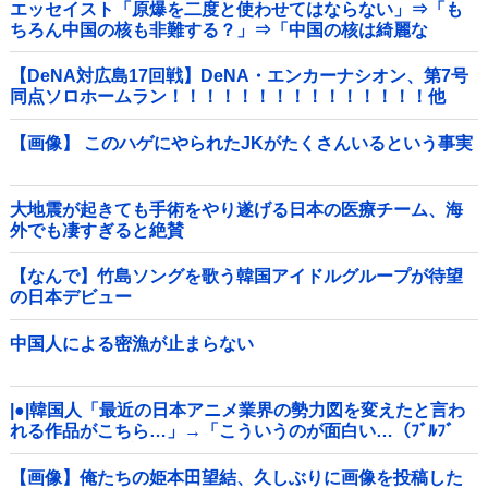
エッセイスト「原爆を二度と使わせてはならない」⇒「も
ちろん中国の核も非難する？」⇒「中国の核は綺麗な
核！」
【DeNA対広島17回戦】DeNA・エンカーナシオン、第7号
同点ソロホームラン！！！！！！！！！！！！！！！他
【画像】 このハゲにやられたJKがたくさんいるという事実
大地震が起きても手術をやり遂げる日本の医療チーム、海
外でも凄すぎると絶賛
【なんで】竹島ソングを歌う韓国アイドルグループが待望
の日本デビュー
中国人による密漁が止まらない
|●|韓国人「最近の日本アニメ業界の勢力図を変えたと言わ
れる作品がこちら…」→「こういうのが面白い…（ﾌﾞﾙﾌﾞ
ﾙ」＝韓国の反応
【画像】俺たちの姫本田望結、久しぶりに画像を投稿した