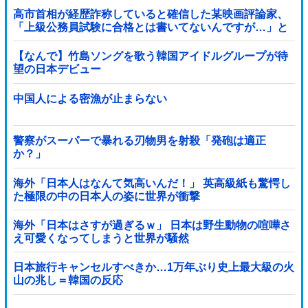
高市首相が経歴詐称していると確信した某映画評論家、
「上級公務員試験に合格とは書いてないんですが…」と
ツッコミを受けまくり……
【なんで】竹島ソングを歌う韓国アイドルグループが待
望の日本デビュー
中国人による密漁が止まらない
警察がスーパーで暴れる刃物男を射殺「発砲は適正
か？」
海外「日本人はなんて気高いんだ！」 英高級紙も驚愕し
た極限の中の日本人の姿に世界が衝撃
海外「日本はさすが過ぎるｗ」 日本は野生動物の喧嘩さ
え可愛くなってしまうと世界が騒然
日本旅行キャンセルすべきか…1万年ぶり史上最大級の火
山の兆し＝韓国の反応