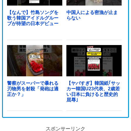
【なんで】竹島ソングを
中国人による密漁が止ま
歌う韓国アイドルグルー
らない
プが待望の日本デビュー
警察がスーパーで暴れる
【ヤバすぎ】韓国紙｢サッ
刃物男を射殺「発砲は適
カー韓国U23代表、2歳若
正か？」
い日本に負けると歴史的
屈辱｣
スポンサーリンク