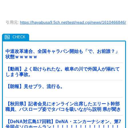
引用元:
https://hayabusa9.5ch.net/test/read.cgi/news/1610466846/
中道改革連合、全国キャラバン開始も「で、お前誰？」
状態ｗｗｗｗｗ
【動画】よく助けられたな。岐阜の川で外国人が溺れて
しまう事故。
【朗報】見せブラ、流行る。
【秋田県】記者会見にオンライン出席したエリート幹部
職員、バスローブ姿でタバコを吸いながら説明 県が聞き
取りへ
【DeNA対広島17回戦】DeNA・エンカーナシオン、第7
号同点ソロホームラン！！！！！！！！！！！！！！！