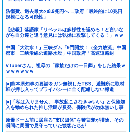
他
防衛費、過去最大の8.9兆円へ →政府「最終的に10兆円
規模になる可能性」
【悲報】落語家「リベラルは多様性を認めろ！と言いな
がら自分達と違う意見には執拗に攻撃してくる！」ｗｗ
ｗｗｗｗｗｗｗｗｗｗｗｗ
中国「大洪水！」三峡ダム「9門開放！（全力放流」中国
都市「三峡沿線の道路水没」中国政府「高速道路封
鎖！」中国ダム「緊急放流に合わせて開門（土砂崩れ発
生」→
VTuberさん、祖母の「家族だけの一日葬」をした結果ｗ
ｗｗｗｗｗｗ
|●|熊本県知事の要請をガン無視したTBS、避難所に取材
班が押し入ってプライバシーに全く配慮しない報道
を……
|●|「私は入りません、 事故起こさなきゃいい」と保険加
入を勧められた推し活民が反発、保険代が勿体無いし事
故起こしたとして……
原爆ドーム前に居座る”市民団体”を警官隊が排除、その
瞬間に周囲で見守っていた観客たちが……