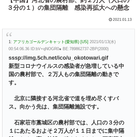
３分の１）の集団隔離 感染再拡大への懸念
2021.01.13
1:
アフリカゴールデンキャット(愛知県) [US]
2021/01/13(水)
00:54:06.36 ID:bV+qNOGR0● BE:789862737-2BP(2000)
sssp://img.5ch.net/ico/u_okotowari.gif
新型コロナウイルスの感染者が急増している中
国の農村部で、２万人もの集団隔離の動きで
す。
北京に隣接する河北省で道を埋め尽くすバ
ス。向かう先は、集団隔離施設です。
石家荘市藁城区の農村部では、人口の３分の
１にあたるおよそ２万人が１１日までに集中隔