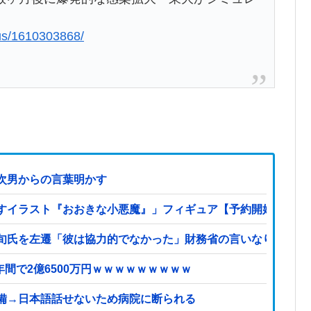
lus/1610303868/
次男からの言葉明かす
すイラスト『おおきな小悪魔』」フィギュア【予約開始】
旬氏を左遷「彼は協力的でなかった」財務省の言いなりではな
報】 福岡県議会「海外視察費」公表！ 3年間で2億6500万円ｗｗｗｗｗｗｗｗｗ
備→日本語話せないため病院に断られる