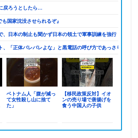
に戻ろうとしたら…
でも国家沈没させられるぞ』
で、日本の制止も聞かず日本の領土で軍事訓練を強行
ト、「正体バレバレよな」と黒電話の呼び方であっさりと……
し
ベトナム人「腹が減っ
【移民政策反対】イオ
日
て女性殺し山に捨て
ンの売り場で唐揚げを
…
た」
食う中国人の子供