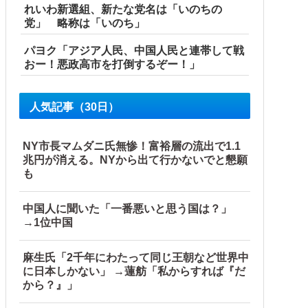
れいわ新選組、新たな党名は「いのちの
党」 略称は「いのち」
パヨク「アジア人民、中国人民と連帯して戦
おー！悪政高市を打倒するぞー！」
人気記事（30日）
NY市長マムダニ氏無惨！富裕層の流出で1.1
兆円が消える。NYから出て行かないでと懇願
も
中国人に聞いた「一番悪いと思う国は？」
→1位中国
いことが判明
麻生氏「2千年にわたって同じ王朝など世界中
に日本しかない」 →蓮舫「私からすれば『だ
から？』」