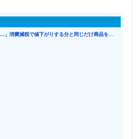
【消費税率1％】 「下げるのが筋なんですけど…」消費減税で値下がりする分と同じだけ商品を値上げして店頭価格を変えない店も