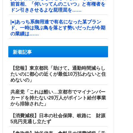
前首相、「何いってんのこいつ」と有権者を
ドン引きさせるよな屁理屈を……
|●|あっち系御用達で有名になった某ブラン
ド、一時は飛ぶ鳥を落とす勢いだったが今期
の業績は……
新着記事
【悲報】東京都民「助けて。通勤時間減らし
たいのに都心の近くが最低10万払わないと住
めないの」
共産党「これは酷い…京都市でマイナンバー
カードを持たない29万人がポイント給付事業
から排除された」
【消費減税】日本の社会保障、岐路に 財源
5兆円見通し立たず