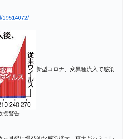
ail/19514072/
新型コロナ、変異種流入で感染
教授警告
数ヶ月後に爆発的な感染拡大 東大がシミュレ