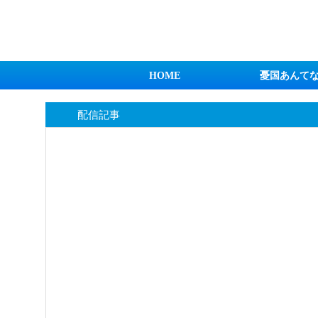
日本第一！ニュース録
HOME
憂国あんて
配信記事