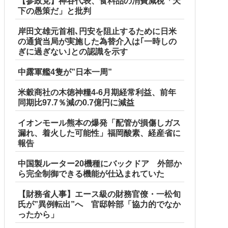
【参政党】神谷代表、食料品の消費減税「天
下の愚策だ」と批判
岸田文雄元首相､円安を阻止するために日米
の通貨当局が実施した為替介入は｢一時しの
ぎに過ぎない｣との認識を示す
中露軍艦4隻が”日本一周”
米穀商社の木徳神糧4-6月期経常利益、前年
同期比97.7％減の0.7億円に減益
イオンモール熊本の爆発「配管が損傷しガス
漏れ、着火した可能性」福岡酸素、経産省に
報告
中国製ルーター20機種にバックドア 外部か
ら完全制御できる機能が仕込まれていた
【財務省人事】エース級の財務官僚・一松旬
氏が”異例転出”へ 官邸幹部「協力的でなか
ったから」