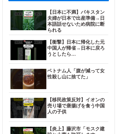
【日本に不満】パキスタン
夫婦が日本で出産準備→日
本語話せないため病院に断
られる
【衝撃】日本に帰化した元
中国人が帰省→日本に戻ろ
うとしたら…
ベトナム人「腹が減って女
性殺し山に捨てた」
【移民政策反対】イオンの
売り場で唐揚げを食う中国
人の子供
【炎上】藤沢市「モスク建