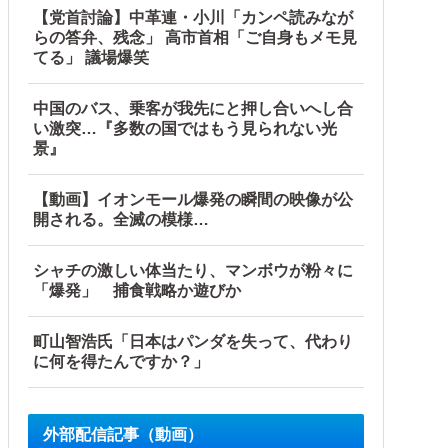
【党首討論】中革連・小川「カンペ読みなが
らの答弁、残念」 高市首相「ご自身もメモ見
てる」 議場爆笑
中国のバス、乗客が我先にと押し合いへし合
い激突…『多数の国ではもう見られない光
景』
他
【動画】イオンモール爆発の瞬間の映像が公
開される。全滅の模様…
シャチの激しい体当たり、マンボウが粉々に
「爆発」 捕食戦略か遊びか
町山智浩氏「日本はパンダを失って、代わり
に何を得たんですか？」
外部配信記事（動画）