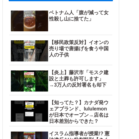
ベトナム人「腹が減って女
性殺し山に捨てた」
【移民政策反対】イオンの
売り場で唐揚げを食う中国
人の子供
【炎上】藤沢市「モスク建
設と土葬も許可します」
→3万人の反対署名も却下
【知ってた？】カナダ発ウ
ェアブランド、lululemon
が日本でオープン→店名は
日本差別からできた？
イスラム指導者が授業!? 憲