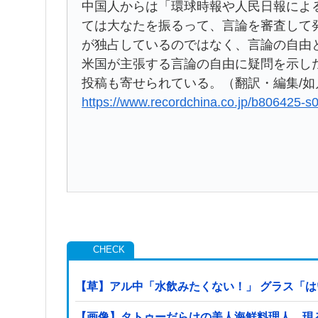
中国人からは「環球時報や人民日報によ
ては大なたを振るって、言論を審査して
が独占しているのではなく、言論の自由
米国が主張する言論の自由に疑問を示し
投稿も寄せられている。（翻訳・編集/如
https://www.recordchina.co.jp/b806425-s
【草】アル中「水飲みたくない！」 グラス「
【画像】タトゥーだらけの美人海鮮料理人、現る！！