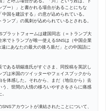
国」と呼ぶ場合がある。「川」という姓は、ト
ンプー）」と書かれる場合があることにちな
「中国を建設する」の意が込められている。
トランプ」の風刺が込められているとされる。
NSプラットフォームは建国同志（＝トランプ大
全米でトランプが唯一使えるSNSは（中国企業
は永遠にあなたの最大の後ろ盾だ」との中国語に
長である胡錫進氏がすぐさま、同投稿を英訳し
ンプは米国のツイッターやフェイスブックから
由を体感した。それから、まだ（地位から）去
いう、世間の人情の移ろいやすさをさらに痛感
た。
のSNSアカウントが凍結されたことについて、