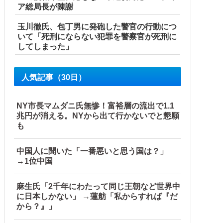
ア総局長が陳謝
玉川徹氏、包丁男に発砲した警官の行動につ
いて「死刑にならない犯罪を警察官が死刑に
してしまった」
人気記事（30日）
NY市長マムダニ氏無惨！富裕層の流出で1.1
兆円が消える。NYから出て行かないでと懇願
も
中国人に聞いた「一番悪いと思う国は？」
→1位中国
麻生氏「2千年にわたって同じ王朝など世界中
に日本しかない」 →蓮舫「私からすれば『だ
から？』」
 w w w w