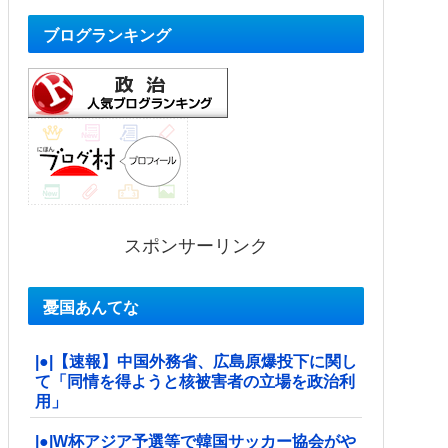
ブログランキング
スポンサーリンク
憂国あんてな
|●|【速報】中国外務省、広島原爆投下に関し
て「同情を得ようと核被害者の立場を政治利
用」
|●|W杯アジア予選等で韓国サッカー協会がや