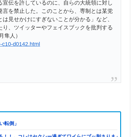
る宣伝を許しているのに、自らの大統領に対し
発言を禁止した。このことから、専制とは某党
とは見せかけにすぎないことが分かる」など、
たり、ツイッターやフェイスブックを批判する
月隼人）
0-c10-d0142.html
はい転倒」
←コレはセクシー過ぎてワイらにブッ刺さりまくりw w w w w