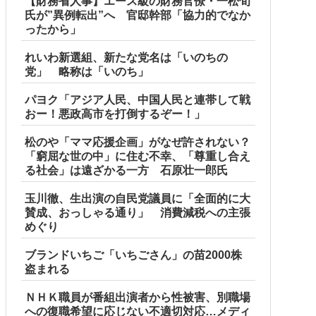
【財務省人事】エース級の財務官僚・一松旬
氏が”異例転出”へ 官邸幹部「協力的でなか
ったから」
れいわ新選組、新たな党名は「いのちの
党」 略称は「いのち」
パヨク「アジア人民、中国人民と連帯して戦
おー！悪政高市を打倒するぞー！」
松のや「ママ応援企画」がなぜ許されない？
「窮屈な世の中」に住む不幸、「尊重し合え
る社会」は遠ざかる一方 石原壮一郎氏
玉川徹、生出演の自民党議員に「全面的に大
賛成、おっしゃる通り」 消費減税への主張
めぐり
ブランドいちご「いちごさん」の苗2000株
盗まれる
ＮＨＫ職員が番組出演者から性被害、別職場
への復職希望に応じない不適切対応…メディ