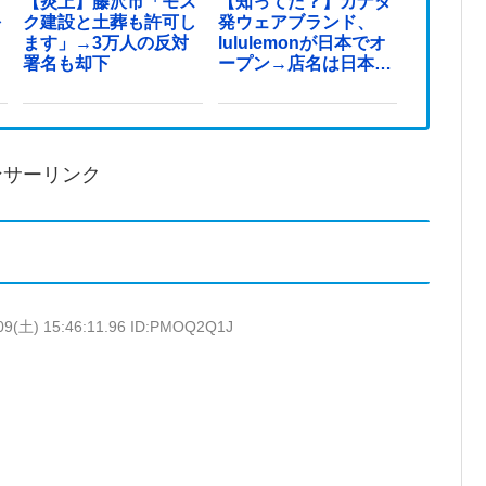
オ
【炎上】藤沢市「モス
【知ってた？】カナダ
を
ク建設と土葬も許可し
発ウェアブランド、
ます」→3万人の反対
lululemonが日本でオ
署名も却下
ープン→店名は日本差
別からできた？
ンサーリンク
09(土) 15:46:11.96 ID:PMOQ2Q1J
」