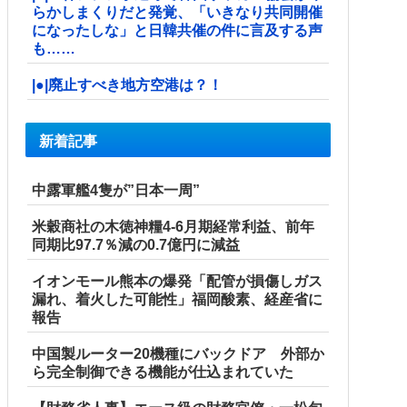
らかしまくりだと発覚、「いきなり共同開催
になったしな」と日韓共催の件に言及する声
も……
|●|廃止すべき地方空港は？！
新着記事
中露軍艦4隻が”日本一周”
米穀商社の木徳神糧4-6月期経常利益、前年
同期比97.7％減の0.7億円に減益
イオンモール熊本の爆発「配管が損傷しガス
漏れ、着火した可能性」福岡酸素、経産省に
報告
中国製ルーター20機種にバックドア 外部か
ら完全制御できる機能が仕込まれていた