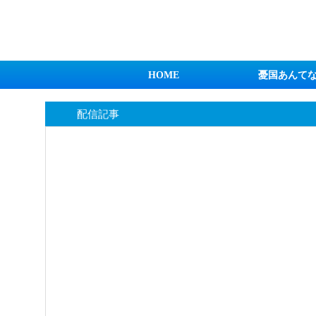
日本第一！ニュース録
HOME
憂国あんて
配信記事