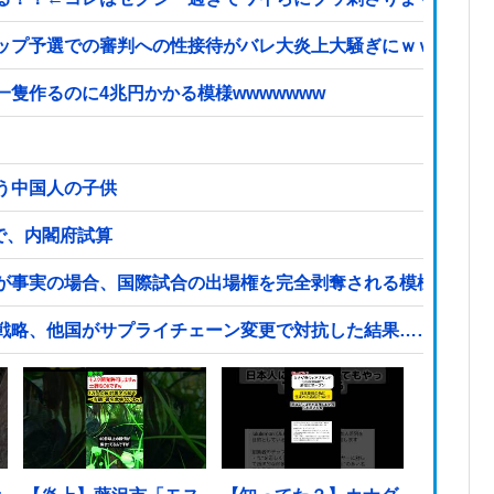
ップ予選での審判への性接待がバレ大炎上大騒ぎにｗｗｗｗｗ
隻作るのに4兆円かかる模様wwwwwww
う中国人の子供
ンで、内閣府試算
が事実の場合、国際試合の出場権を完全剥奪される模様…（ブ
戦略、他国がサプライチェーン変更で対抗した結果……他