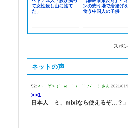
ベトナム人「腹が減っ
【移民政策反対】イ
て女性殺し山に捨て
ンの売り場で唐揚げ
た」
食う中国人の子供
スポ
ネットの声
52:
<丶｀∀´>（´・ω・｀）（｀ハ´ ）さん
2021/01/
>>1
日本人「ミ、mixiなら使えるぞ…？