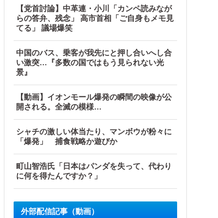
【党首討論】中革連・小川「カンペ読みなが
らの答弁、残念」 高市首相「ご自身もメモ見
ｗｗｗ
てる」 議場爆笑
中国のバス、乗客が我先にと押し合いへし合
い激突…『多数の国ではもう見られない光
景』
【動画】イオンモール爆発の瞬間の映像が公
開される。全滅の模様…
ルブル」＝韓国の反応
シャチの激しい体当たり、マンボウが粉々に
「爆発」 捕食戦略か遊びか
町山智浩氏「日本はパンダを失って、代わり
に何を得たんですか？」
外部配信記事（動画）