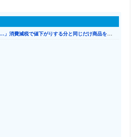
【消費税率1％】 「下げるのが筋なんですけど…」消費減税で値下がりする分と同じだけ商品を値上げして店頭価格を変えない店も