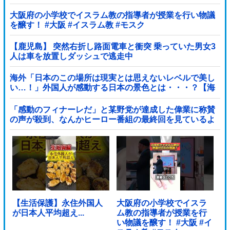
大阪府の小学校でイスラム教の指導者が授業を行い物議
を醸す！ #大阪 #イスラム教 #モスク
【鹿児島】 突然右折し路面電車と衝突 乗っていた男女3
人は車を放置しダッシュで逃走中
海外「日本のこの場所は現実とは思えないレベルで美し
い…！」外国人が感動する日本の景色とは・・・？【海
外の反応】
「感動のフィナーレだ」と某野党が達成した偉業に称賛
の声が殺到、なんかヒーロー番組の最終回を見ているよ
うな気分に……他
【生活保護】永住外国人
大阪府の小学校でイスラ
が日本人平均超え...
ム教の指導者が授業を行
い物議を醸す！ #大阪 #イ