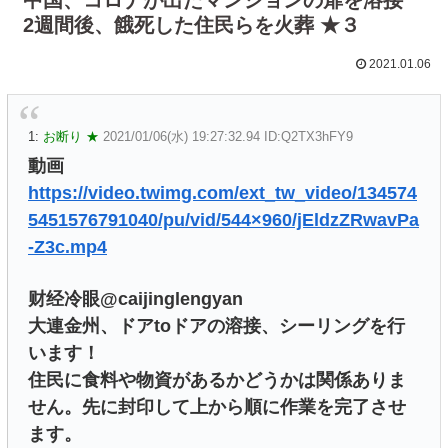
2週間後、餓死した住民らを火葬 ★３
2021.01.06
1:
お断り ★
2021/01/06(水) 19:27:32.94 ID:Q2TX3hFY9
動画
https://video.twimg.com/ext_tw_video/134574
5451576791040/pu/vid/544×960/jEldzZRwavPa
-Z3c.mp4
财经冷眼@caijinglengyan
大連金州、ドアtoドアの溶接、シーリングを行
います！
住民に食料や物資があるかどうかは関係ありま
せん。先に封印して上から順に作業を完了させ
ます。