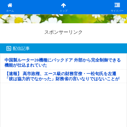
日本第一！ニュース録
ホーム
トップ
サイドバー
スポンサーリンク
配信記事
中国製ルーター20機種にバックドア 外部から完全制御できる
機能が仕込まれていた
【速報】 高市政権、エース級の財務官僚・一松旬氏を左遷
「彼は協力的でなかった」財務省の言いなりではないことが
判明