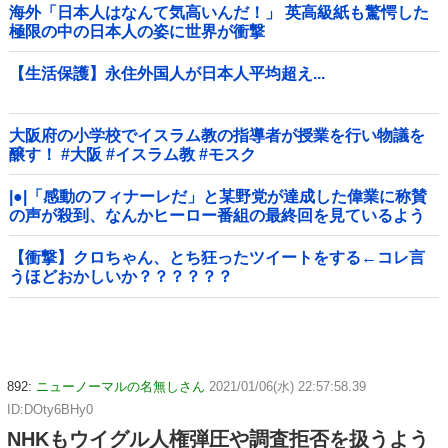
海外「日本人はなんて気高いんだ！」 英高級紙も驚愕した
極限の中の日本人の姿に世界が衝撃
【生活保護】永住外国人が日本人平均超え...
大阪府の小学校でイスラム教の指導者が授業を行い物議を
醸す！ #大阪 #イスラム教 #モスク
|●|「感動のフィナーレだ」と某野党が達成した偉業に称賛
の声が殺到、なんかヒーロー番組の最終回を見ているよう
な気分に……
【衝撃】クロちゃん、とち狂ったツイートをする←コレ言
うほどおかしいか？？？？？？
892:
ニューノーマルの名無しさん
2021/01/06(水) 22:57:58.39
ID:DOty6BHy0
NHKもウイグル人権弾圧や調査拒否を扱うよう