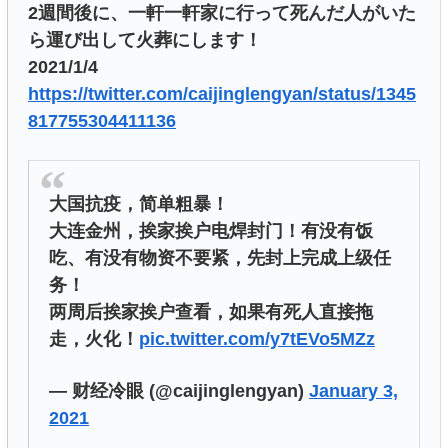
2週間後に、一軒一軒家に行って死んだ人がいた
ら運び出して火葬にします！
2021/1/4
https://twitter.com/caijinglengyan/status/1345
817755304411136
大国抗疫，简单粗暴！
大连金州，挨家挨户电焊封门！有没有饭
吃、有没有物资不要紧，先封上完成上级任
务！
两周后挨家挨户查看，如果有死人直接拖
走，火化！
pic.twitter.com/y7tEVo5MZz
— 财经冷眼 (@caijinglengyan)
January 3,
2021