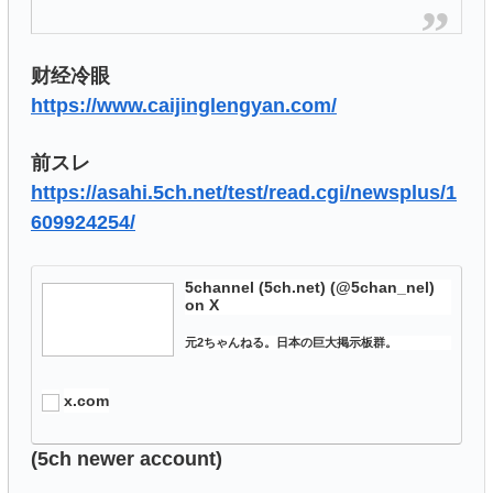
财经冷眼
https://www.caijinglengyan.com/
前スレ
https://asahi.5ch.net/test/read.cgi/newsplus/1
609924254/
5channel (5ch.net) (@5chan_nel)
on X
元2ちゃんねる。日本の巨大掲示板群。
x.com
(5ch newer account)