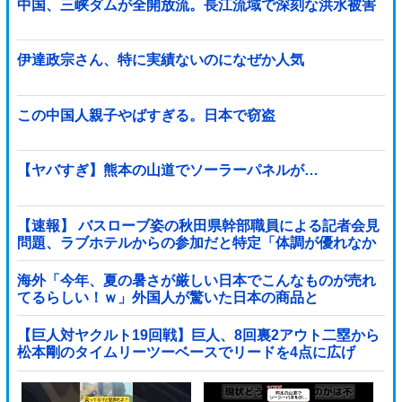
中国、三峡ダムが全開放流。長江流域で深刻な洪水被害
伊達政宗さん、特に実績ないのになぜか人気
この中国人親子やばすぎる。日本で窃盗
【ヤバすぎ】熊本の山道でソーラーパネルが…
【速報】 バスローブ姿の秋田県幹部職員による記者会見
問題、ラブホテルからの参加だと特定「体調が優れなか
ったため...」とは何だったのか
海外「今年、夏の暑さが厳しい日本でこんなものが売れ
てるらしい！ｗ」外国人が驚いた日本の商品と
は・・・？【海外の反応】
【巨人対ヤクルト19回戦】巨人、8回裏2アウト二塁から
松本剛のタイムリーツーベースでリードを4点に広げ
る！！！！！！！！他