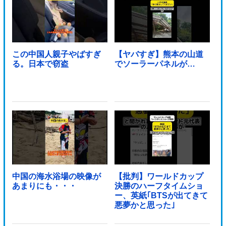
この中国人親子やばすぎ
【ヤバすぎ】熊本の山道
る。日本で窃盗
でソーラーパネルが…
中国の海水浴場の映像が
【批判】ワールドカップ
あまりにも・・・
決勝のハーフタイムショ
ー、英紙｢BTSが出てきて
悪夢かと思った｣