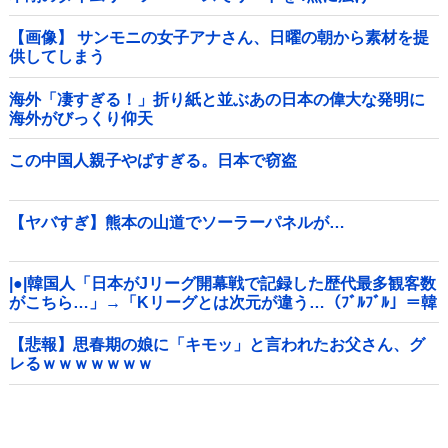
る！！！！！！！！他
【画像】 サンモニの女子アナさん、日曜の朝から素材を提
供してしまう
海外「凄すぎる！」折り紙と並ぶあの日本の偉大な発明に
海外がびっくり仰天
この中国人親子やばすぎる。日本で窃盗
【ヤバすぎ】熊本の山道でソーラーパネルが…
|●|韓国人「日本がJリーグ開幕戦で記録した歴代最多観客数
がこちら…」→「Kリーグとは次元が違う…（ﾌﾞﾙﾌﾞﾙ」＝韓
国の反応
【悲報】思春期の娘に「キモッ」と言われたお父さん、グ
レるｗｗｗｗｗｗｗ