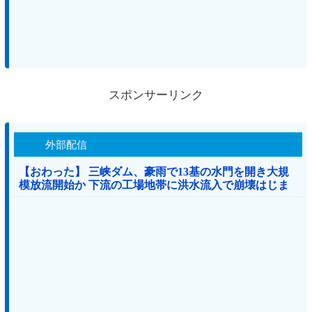
スポンサーリンク
外部配信
【おわった】 三峡ダム、豪雨で13基の水門を開き大規
模放流開始か 下流の工場地帯に洪水流入で崩壊はじま
る