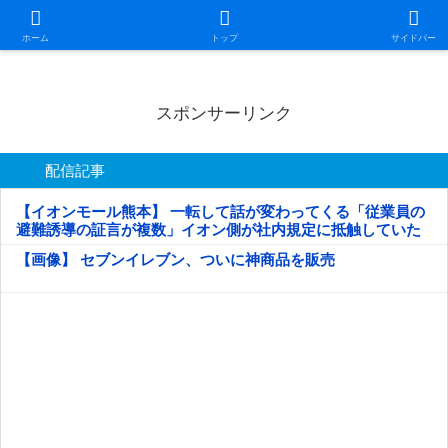
日本第一！ニュース録
ホーム
トップ
サイドバー
スポンサーリンク
配信記事
【イオンモール熊本】 一転して話が変わってくる「従業員の
避難誘導の証言が複数」イオン側が社内規定に抵触していた
疑い
【画像】 セブンイレブン、ついに神商品を販売