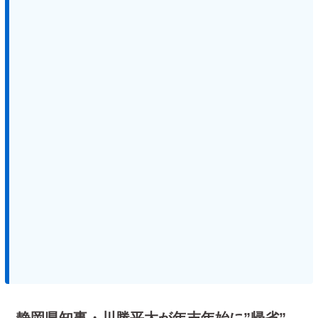
静岡県知事・川勝平太が年末年始に”帰省”