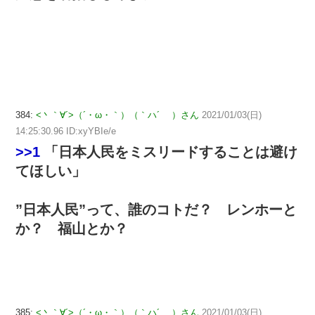
384:
<丶｀∀´>（´・ω・｀）（｀ハ´ ）さん
2021/01/03(日)
14:25:30.96 ID:xyYBIe/e
>>1
「日本人民をミスリードすることは避け
てほしい」
”日本人民”って、誰のコトだ？ レンホーと
か？ 福山とか？
385:
<丶｀∀´>（´・ω・｀）（｀ハ´ ）さん
2021/01/03(日)