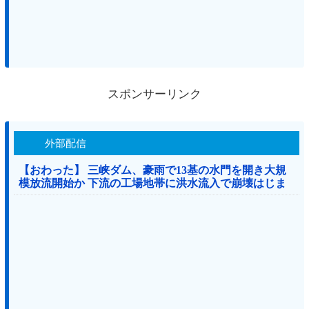
スポンサーリンク
外部配信
【おわった】 三峡ダム、豪雨で13基の水門を開き大規
模放流開始か 下流の工場地帯に洪水流入で崩壊はじま
る