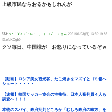
上級市民ならおるかもしれんが
373:
<丶｀∀´>（´・ω・｀）（｀ハ´ ）さん
2021/01/03(日) 13:59:19.85
ID:ofdKOgb9
クソ毎日、中国様が お怒りになっているぞｗ
【動画】ロシア美女観光客、たこ焼きをマズイとゴミ箱へ
シュート・・・・
【速報】韓国サッカー協会の性接待、日本人審判員４人も
調査へ！！！
本物のスパイ、政府批判どころか「むしろ政府の味方」を