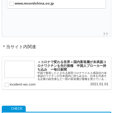
裏付けを取らずでたらめ」などと厳しく批判し
www.recordchina.co.jp
た。
＊当サイト内関連
＜コロナで変わる世界＞国内富裕層が未承認コ
ロナワクチンを先行接種 中国人ブローカー持
ち込み ー毎日新聞
中国で製造したとされる新型コロナウイルス感染症の未
承認のワクチンが日本国内に持ち込まれ、日本を代表す
る企業の経営者など一部の富裕層が接種を受けているこ
とが明らかになった。2020年11月以降、既に企業トップ
2021.01.01
incident-wo.com
とその家族ら18人が接種を受けたという。ワ