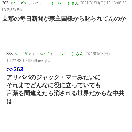
363:
<丶｀∀´>（´・ω・｀）（｀ハ´ ）さん
2021/01/03(日) 13:13:08.33
ID:Zj8ZxEik
支那の毎日新聞が宗主国様から叱られてんのか
365:
<丶｀∀´>（´・ω・｀）（｀ハ´ ）さん
2021/01/03(日)
13:22:42.19 ID:59m/+qEa
>>363
アリババのジャック・マーみたいに
それまでどんなに役に立っていても
言葉を間違えたら消される世界だからな中共
は