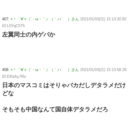
407:
<丶｀∀´>（´・ω・｀）（｀ハ´ ）さん
2021/01/03(日) 15:13:20.82
ID:L0YqC5T5
左翼同士の内ゲバか
408:
<丶｀∀´>（´・ω・｀）（｀ハ´ ）さん
2021/01/03(日) 15:13:58.28
ID:EKbAy7Ro
日本のマスコミはそりゃバカだしデタラメだけ
どな
そもそも中国なんて国自体デタラメだろ