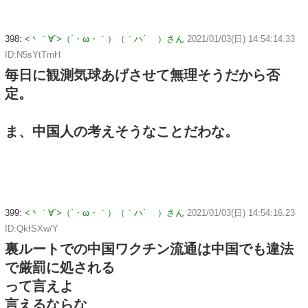
398:
<丶｀∀´>（´・ω・｀）（｀ハ´ ）さん
2021/01/03(日) 14:54:14.33
ID:N5sYtTmH
毎日に観測気球あげさせて無理そうだから否
定。
ま、中国人の考えそうなことだわな。
399:
<丶｀∀´>（´・ω・｀）（｀ハ´ ）さん
2021/01/03(日) 14:54:16.23
ID:QkfSXw/Y
裏ルートでの中国ワクチン流通は中国でも違法
で厳罰に処される
って言えよ
言えるならな