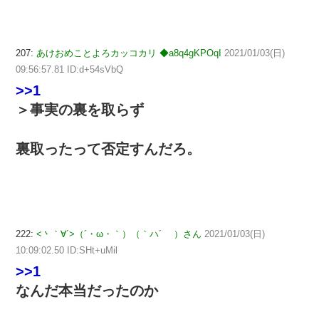
207:
あけおめことよろカッコカリ ◆a8q4gKPOqI
2021/01/03(日)
09:56:57.81 ID:d+54sVbQ
>>1
＞事実の裏を取らず
裏取ったって否定すんだろ。
222:
<丶｀∀´>（´・ω・｀）（｀ハ´ ）さん
2021/01/03(日)
10:09:02.50 ID:SHt+uMil
>>1
なんだ本当だったのか