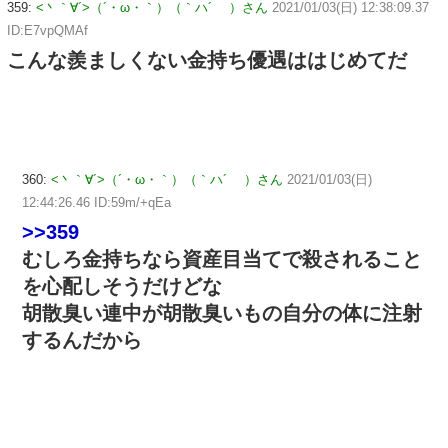
359:
<丶｀∀´>（´・ω・｀）（｀ハ´ ）さん
2021/01/03(日) 12:38:09.37
ID:E7vpQMAf
こんな羨ましくない金持ち優遇ははじめてだ
360:
<丶｀∀´>（´・ω・｀）（｀ハ´ ）さん
2021/01/03(日)
12:44:26.46 ID:59m/+qEa
>>359
むしろ金持ちなら資産目当てで殺されること
を心配しそうだけどな
胡散臭い連中が胡散臭いもの自分の体に注射
するんだから