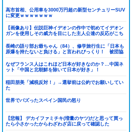
高市首相、公用車を3000万円超の新型センチュリーSUV
に変更ｗｗｗｗｗｗｗ
【画像あり】伝説巨神イデオンの作中で初めてイデオン
ガンを使用しその威力を目にした主人公達の反応がこち
ら…
長崎の語り部お爺ちゃん（84）、修学旅行生に「日本も
原爆を持たないと負ける」と言われびっくり！ 被団協
代表（85）も中学生に「核を持たないで日本...
なぜフランス人はこれほど日本が好きなのか？…中国ネ
ット「中国と北朝鮮を除いて日本が好き」！
稲田朋美「減税反対！」→選挙前は公約でお願いしてい
た
世界でバズったスペイン国民の怒り
【悲報】 デカイファミチキ(増量のヤツ)だと思って買っ
たら小さかったからわざわざ店に戻って確認した
ら！！！！