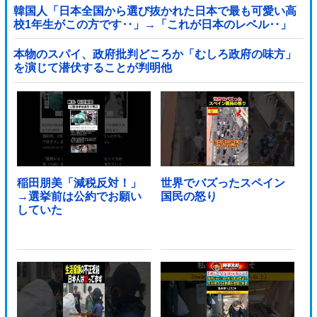
韓国人「日本全国から選び抜かれた日本で最も可愛い高
校1年生がこの方です‥」→「これが日本のレベル‥」
本物のスパイ、政府批判どころか「むしろ政府の味方」
を演じて潜伏することが判明他
稲田朋美「減税反対！」
世界でバズったスペイン
→選挙前は公約でお願い
国民の怒り
していた