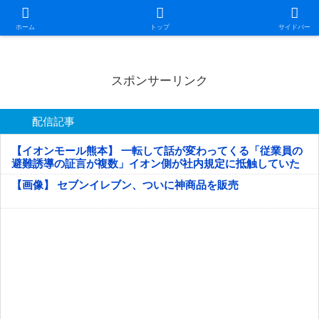
日本第一！ニュース録
ホーム
トップ
サイドバー
スポンサーリンク
配信記事
【イオンモール熊本】 一転して話が変わってくる「従業員の
避難誘導の証言が複数」イオン側が社内規定に抵触していた
疑い
【画像】 セブンイレブン、ついに神商品を販売