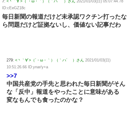
7:
<丶｀∀´>（´・ω・｀）（｀ハ´ ）さん
2021/01/03(日) 05:07:44.78
ID:cEeGZ18c
毎日新聞の報道だけど未承認ワクチン打ったな
ら問題だけど証拠ないし、価値ない記事だわ
279:
<丶｀∀´>（´・ω・｀）（｀ハ´ ）さん
2021/01/03(日)
10:51:26.66 ID:ynar/y+a
>>7
中国共産党の手先と思われた毎日新聞がそん
な「反中」報道をやったことに意味がある
変なもんでも食ったのかな？