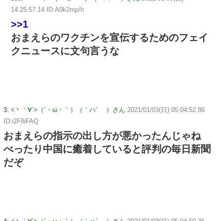
14:25:57.14 ID:A0k2mp/h
>>1
おまえらのワクチンを宣伝するためのフェイ
クニュースに文句言うな
3:
<丶｀∀´>（´・ω・｀）（｀ハ´ ）さん
2021/01/03(日) 05:04:52.86
ID:i2F8iFAQ
おまえらの指示の出し方が悪かったんじゃね
べったり中国に癒着していると評判の毎日新聞
だぞ