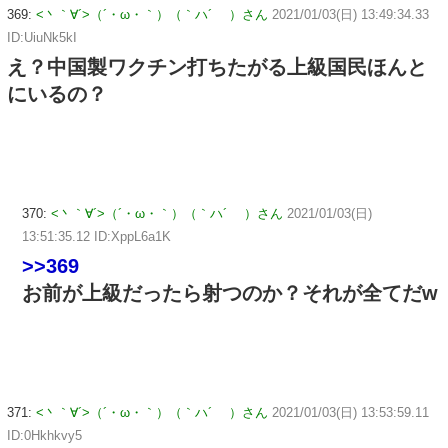
369:
<丶｀∀´>（´・ω・｀）（｀ハ´ ）さん
2021/01/03(日) 13:49:34.33
ID:UiuNk5kI
え？中国製ワクチン打ちたがる上級国民ほんと
にいるの？
370:
<丶｀∀´>（´・ω・｀）（｀ハ´ ）さん
2021/01/03(日)
13:51:35.12 ID:XppL6a1K
>>369
お前が上級だったら射つのか？それが全てだw
371:
<丶｀∀´>（´・ω・｀）（｀ハ´ ）さん
2021/01/03(日) 13:53:59.11
ID:0Hkhkvy5