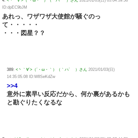
4:
<丶｀∀´>（´・ω・｀）（｀ハ´ ）さん
2021/01/03(日) 05:04:59.36
ID:dpEC9bJM
あれっ、ワザワザ大使館が騒ぐのっ
て・・・・・
・・・図星？？
389:
<丶｀∀´>（´・ω・｀）（｀ハ´ ）さん
2021/01/03(日)
14:35:05.08 ID:W8SeKdZw
>>4
意外に素早い反応だから、何か裏があるかも
と勘ぐりたくなるな