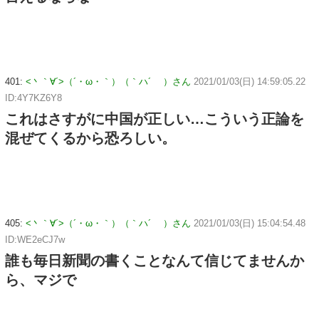
401:
<丶｀∀´>（´・ω・｀）（｀ハ´ ）さん
2021/01/03(日) 14:59:05.22
ID:4Y7KZ6Y8
これはさすがに中国が正しい…こういう正論を
混ぜてくるから恐ろしい。
405:
<丶｀∀´>（´・ω・｀）（｀ハ´ ）さん
2021/01/03(日) 15:04:54.48
ID:WE2eCJ7w
誰も毎日新聞の書くことなんて信じてませんか
ら、マジで