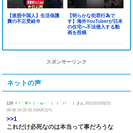
【迷惑中国人】生活保護
【明らかな犯罪行為で
費の不正受給💢
す】海外YouTuberが日本
の住宅へ不法侵入する動
画を投稿
スポンサーリンク
ネットの声
129:
<丶｀∀´>（´・ω・｀）（｀ハ´ ）さん
2021/01/03(日)
08:06:19.20 ID:S9A8CQ7v
>>1
これだけ必死なのは本当って事だろうな