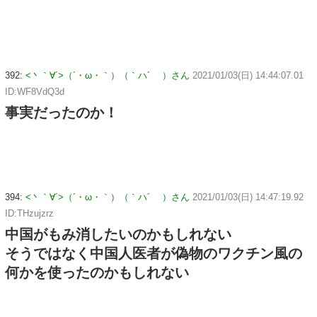
392:
<丶｀∀´>（´・ω・｀）（｀ハ´ ）さん
2021/01/03(日) 14:44:07.01
ID:WF8VdQ3d
事実だったのか！
394:
<丶｀∀´>（´・ω・｀）（｀ハ´ ）さん
2021/01/03(日) 14:47:19.92
ID:THzujzrz
中国がもみ消したいのかもしれない
そうではなく中国人医者が偽物のワクチン風の
何かを使ったのかもしれない