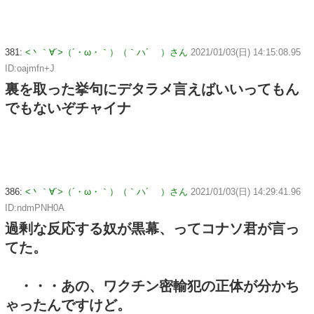
381:
<丶｀∀´>（´・ω・｀）（｀ハ´ ）さん
2021/01/03(日) 14:15:08.95
ID:oajmfn+J
裏を取った挙句にデタラメ言えばいいってもん
でもないぞチャイナ
386:
<丶｀∀´>（´・ω・｀）（｀ハ´ ）さん
2021/01/03(日) 14:29:41.96
ID:ndmPNH0A
過剰な反応する奴が黒幕、ってコナソ君が言っ
てた。
・・・あの、ワクチン密輸犯の正体が分かち
ゃったんですけど。