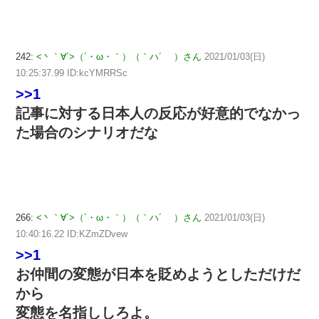
242:
<丶｀∀´>（´・ω・｀）（｀ハ´ ）さん
2021/01/03(日)
10:25:37.99 ID:kcYMRRSc
>>1
記事に対する日本人の反応が好意的でなかっ
た場合のシナリオだな
266:
<丶｀∀´>（´・ω・｀）（｀ハ´ ）さん
2021/01/03(日)
10:40:16.22 ID:KZmZDvew
>>1
お仲間の変態が日本を貶めようとしただけだ
から
変態を名指ししろよ。