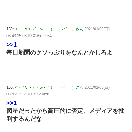
152:
<丶｀∀´>（´・ω・｀）（｀ハ´ ）さん
2021/01/03(日)
08:43:25.06 ID:XWaTn964
>>1
毎日新聞のクソっぷりをなんとかしろよ
156:
<丶｀∀´>（´・ω・｀）（｀ハ´ ）さん
2021/01/03(日)
08:46:23.34 ID:lYXxJdzk
>>1
図星だったから高圧的に否定、メディアを批
判するんだな