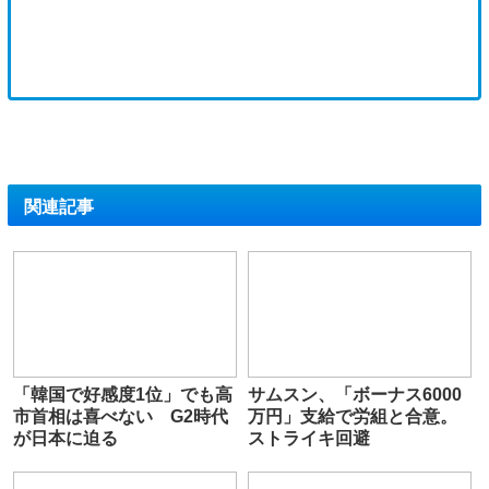
関連記事
「韓国で好感度1位」でも高
サムスン、「ボーナス6000
市首相は喜べない G2時代
万円」支給で労組と合意。
が日本に迫る
ストライキ回避