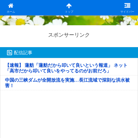
日本第一！ニュース録
ホーム
トップ
サイドバー
スポンサーリンク
配信記事
【速報】 蓮舫「蓮舫だから叩いて良いという報道」 ネット
「高市だから叩いて良いをやってるのがお前だろ」
中国の三峡ダムが全開放流を実施…長江流域で深刻な洪水被
害！