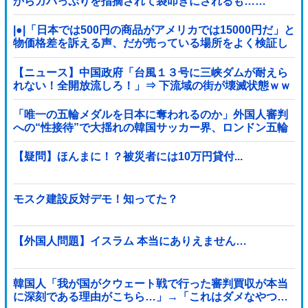
からガバっぷりを指摘されて袋叩きにされるも……
|●|「日本では500円の商品がアメリカでは15000円だ」と
物価格差を訴える声、だが売っている場所をよく検証し
てみると……
【ニュース】中国政府「台風１３号に三峡ダムが耐えら
れない！全開放流しろ！」⇒ 下流域の街が壊滅状態ｗｗ
ｗｗｗ
「唯一の五輪メダルを日本に奪われるのか」外国人審判
への“性接待”で大揺れの韓国サッカー界、ロンドン五輪
メダル剝奪の可能性に戦々恐々「前例がない」
【疑問】ほんまに！？被災者には10万円貸付...
モスク建設反対デモ！知ってた？
【外国人問題】イスラム 本当にありえません…
韓国人「我が国がクウェート戦で行った審判買収が本当
に深刻である理由がこちら…」→「これはダメなやつ…