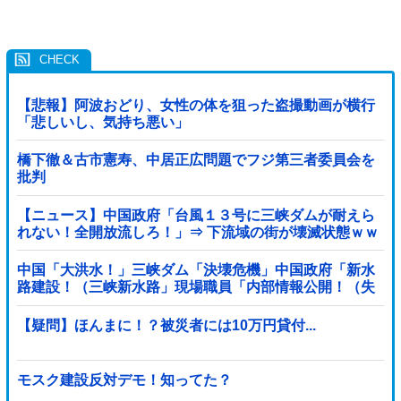
【悲報】阿波おどり、女性の体を狙った盗撮動画が横行
「悲しいし、気持ち悪い」
橋下徹＆古市憲寿、中居正広問題でフジ第三者委員会を
批判
【ニュース】中国政府「台風１３号に三峡ダムが耐えら
れない！全開放流しろ！」⇒ 下流域の街が壊滅状態ｗｗ
ｗｗｗ
中国「大洪水！」三峡ダム「決壊危機」中国政府「新水
路建設！（三峡新水路」現場職員「内部情報公開！（失
踪」湖南省「三峡放流情報（画像」台風13号「...
【疑問】ほんまに！？被災者には10万円貸付...
モスク建設反対デモ！知ってた？