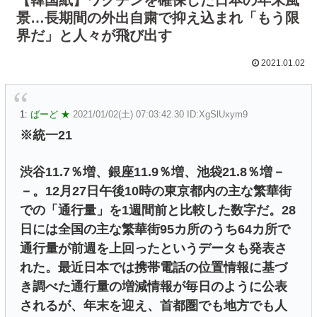
景…長期間の外出自粛で抑え込まれ「もう限
界だ」と人々が飛び出す
2021.01.02
1:
ばーど ★
2021/01/02(土) 07:03:42.30 ID:XgSlUxym9
※統一21
渋谷11.7％増、銀座11.9％増、池袋21.8％増－
－。12月27日午後10時の東京都内の主な繁華街
での「通行量」を1週間前と比較した数字だ。28
日には全国の主な繁華街95カ所のうち64カ所で
通行量が前週を上回ったというデータも発表さ
れた。最近日本では携帯電話の位置情報に基づ
き調べた通行量の増減情報が毎日のように公表
されるが、年末を迎え、首都圏でも地方でも人