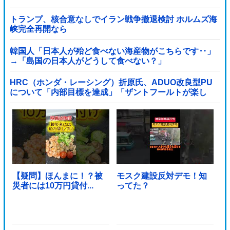
トランプ、核合意なしでイラン戦争撤退検討 ホルムズ海
峡完全再開なら
韓国人「日本人が殆ど食べない海産物がこちらです‥」
→「島国の日本人がどうして食べない？」
HRC（ホンダ・レーシング）折原氏、ADUO改良型PU
について「内部目標を達成」「ザントフールトが楽し
み」他
【疑問】ほんまに！？被
モスク建設反対デモ！知
災者には10万円貸付...
ってた？