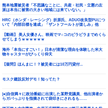
熊本地震被災者「不思議なことに、共産・社民・立憲の左
派は本当に被害の大きい地域には来ていない。」
HRC（ホンダ・レーシング）折原氏、ADUO改良型PUにつ
いて「内部目標を達成」「ザントフールトが楽しみ」他
【動画】 美人女優さん、映画でマ○コのビラビラまでめくら
せてしまうｗｗｗｗｗｗ
海外「本当にすごい！」日本が清潔な理由を体験した米大
物キャスターがびっくり仰天
【疑問】ほんまに！？被災者には10万円貸付...
モスク建設反対デモ！知ってた？
|●|自信満々に政治番組に出演した某野党議員、他出演者か
らガバっぷりを指摘されて袋叩きにされるも……