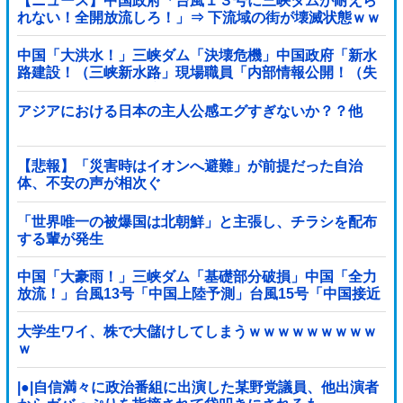
【ニュース】中国政府「台風１３号に三峡ダムが耐えら
れない！全開放流しろ！」⇒ 下流域の街が壊滅状態ｗｗ
ｗｗｗ
中国「大洪水！」三峡ダム「決壊危機」中国政府「新水
路建設！（三峡新水路」現場職員「内部情報公開！（失
踪」湖南省「三峡放流情報（画像」台風13号「...
アジアにおける日本の主人公感エグすぎないか？？他
【悲報】「災害時はイオンへ避難」が前提だった自治
体、不安の声が相次ぐ
「世界唯一の被爆国は北朝鮮」と主張し、チラシを配布
する輩が発生
中国「大豪雨！」三峡ダム「基礎部分破損」中国「全力
放流！」台風13号「中国上陸予測」台風15号「中国接近
（画像」中国「台風同時上陸！（穀物生産が壊滅危機」
→
大学生ワイ、株で大儲けしてしまうｗｗｗｗｗｗｗｗｗ
ｗ
|●|自信満々に政治番組に出演した某野党議員、他出演者