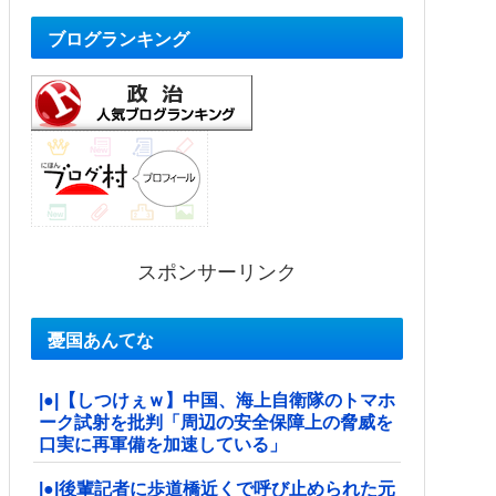
ブログランキング
スポンサーリンク
憂国あんてな
|●|【しつけぇｗ】中国、海上自衛隊のトマホ
ーク試射を批判「周辺の安全保障上の脅威を
口実に再軍備を加速している」
|●|後輩記者に歩道橋近くで呼び止められた元