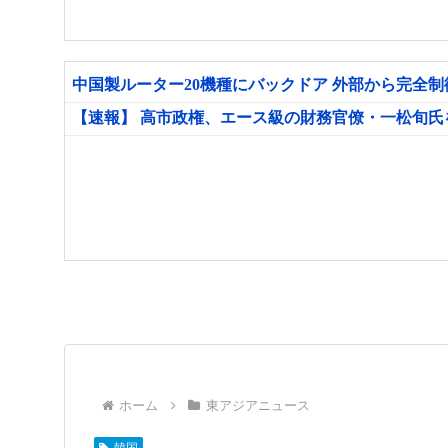
中国製ルーター20機種にバックドア 外部から完全
【速報】 高市政権、エース級の財務官僚・一松旬
ホーム
東アジアニュース
韓国