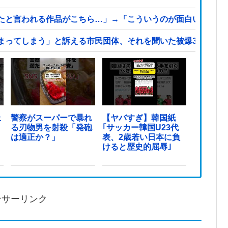
たと言われる作品がこちら…」→「こういうのが面白い…（ブ
まってしまう」と訴える市民団体、それを聞いた被爆3世の人
止
警察がスーパーで暴れ
【ヤバすぎ】韓国紙
る刃物男を射殺「発砲
｢サッカー韓国U23代
は適正か？」
表、2歳若い日本に負
けると歴史的屈辱｣
ンサーリンク