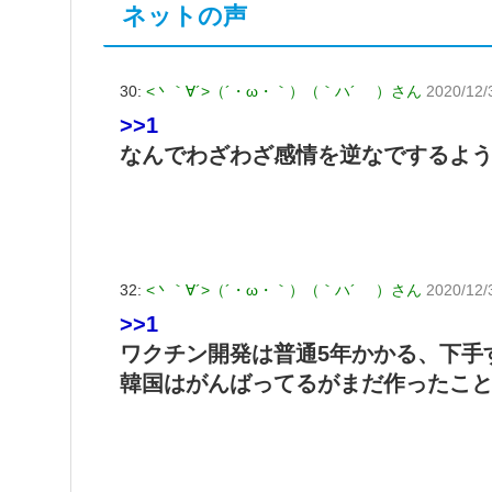
ネットの声
30:
<丶｀∀´>（´・ω・｀）（｀ハ´ ）さん
2020/12/
>>1
なんでわざわざ感情を逆なでするよ
32:
<丶｀∀´>（´・ω・｀）（｀ハ´ ）さん
2020/12/
>>1
ワクチン開発は普通5年かかる、下手
韓国はがんばってるがまだ作ったこ