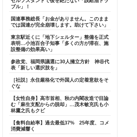
セルフスタンドで後を絶たない「誤給油トラ
ブル」！
国連事務総長「お金がありません。このまま
では国連が完全崩壊します。助けて下さい」
東京駅近くに「地下シェルター」整備を正式
表明…小池百合子知事「多くの方が滞在、施
設整備の効果高い」
参政党、福岡県議選に30人擁立方針 神谷代
表「新しい選択肢を」
［社説］永住厳格化で外国人の定着意欲をそ
ぐな
【女性自身】高市首相、秋の内閣改造で目論
む「麻生支配からの脱却」…茂木敏充氏も小
林鷹之氏もクビ
【食料自給率】過去最低37% 25年度、コメ
消費減響く