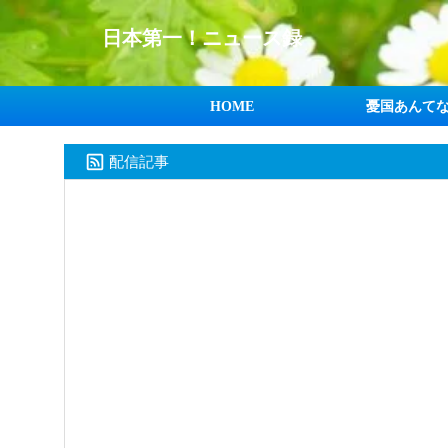
日本第一！ニュース録
HOME
憂国あんて
配信記事