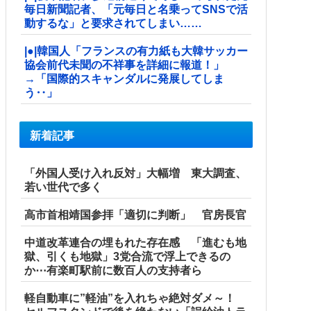
毎日新聞記者、「元毎日と名乗ってSNSで活
動するな」と要求されてしまい……
|●|韓国人「フランスの有力紙も大韓サッカー
協会前代未聞の不祥事を詳細に報道！」
→「国際的スキャンダルに発展してしま
う‥」
新着記事
「外国人受け入れ反対」大幅増 東大調査、
若い世代で多く
高市首相靖国参拝「適切に判断」 官房長官
中道改革連合の埋もれた存在感 「進むも地
獄、引くも地獄」3党合流で浮上できるの
か⋯有楽町駅前に数百人の支持者ら
軽自動車に”軽油”を入れちゃ絶対ダメ～！