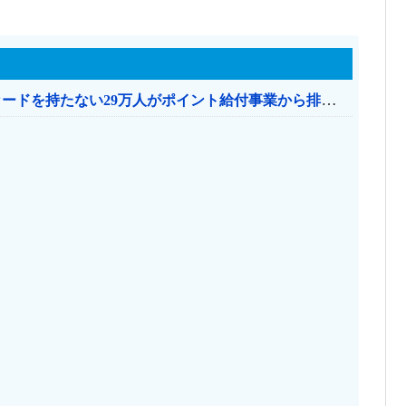
共産党「これは酷い…京都市でマイナンバーカードを持たない29万人がポイント給付事業から排除された」