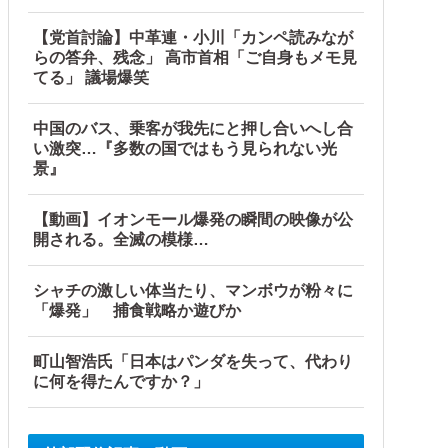
【党首討論】中革連・小川「カンペ読みなが
ルブル」＝韓国の反応
らの答弁、残念」 高市首相「ご自身もメモ見
てる」 議場爆笑
が……他
中国のバス、乗客が我先にと押し合いへし合
い激突…『多数の国ではもう見られない光
景』
【動画】イオンモール爆発の瞬間の映像が公
開される。全滅の模様…
シャチの激しい体当たり、マンボウが粉々に
「爆発」 捕食戦略か遊びか
町山智浩氏「日本はパンダを失って、代わり
に何を得たんですか？」