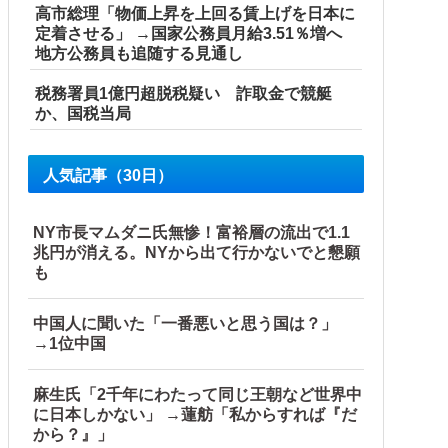
高市総理「物価上昇を上回る賃上げを日本に
定着させる」 →国家公務員月給3.51％増へ
地方公務員も追随する見通し
税務署員1億円超脱税疑い 詐取金で競艇
か、国税当局
人気記事（30日）
NY市長マムダニ氏無惨！富裕層の流出で1.1
兆円が消える。NYから出て行かないでと懇願
も
題はない」
中国人に聞いた「一番悪いと思う国は？」
→1位中国
麻生氏「2千年にわたって同じ王朝など世界中
に日本しかない」 →蓮舫「私からすれば『だ
から？』」