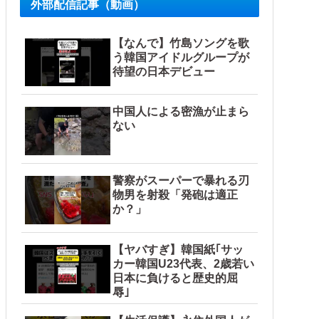
外部配信記事（動画）
【なんで】竹島ソングを歌
う韓国アイドルグループが
待望の日本デビュー
中国人による密漁が止まら
ない
警察がスーパーで暴れる刃
物男を射殺「発砲は適正
か？」
【ヤバすぎ】韓国紙｢サッ
カー韓国U23代表、2歳若い
日本に負けると歴史的屈
辱｣