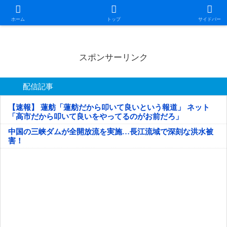
日本第一！ニュース録
ホーム
トップ
サイドバー
スポンサーリンク
配信記事
【速報】 蓮舫「蓮舫だから叩いて良いという報道」 ネット
「高市だから叩いて良いをやってるのがお前だろ」
中国の三峡ダムが全開放流を実施…長江流域で深刻な洪水被
害！