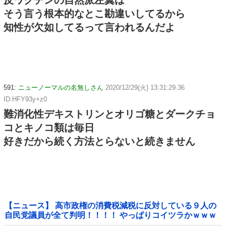
反ワクチンの自然派左翼は
そう言う根本的なとこ勘違いしてるから
知性が欠如してるって言われるんだよ
591:
ニューノーマルの名無しさん
2020/12/29(火) 13:31:29.36
ID:HFY93y+z0
難消化性デキストリンとオリゴ糖とダークチョ
コとキノコ類は毎日
好きだから続く方法とらないと続きません
【ニュース】 高市政権の消費税減税に反対している９人の
自民党議員が全て判明！！！！ やっぱりコイツラかｗｗｗ
ｗｗ