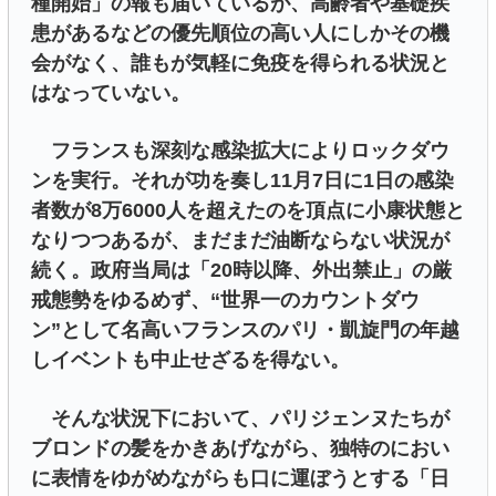
種開始」の報も届いているが、高齢者や基礎疾
患があるなどの優先順位の高い人にしかその機
会がなく、誰もが気軽に免疫を得られる状況と
はなっていない。
フランスも深刻な感染拡大によりロックダウ
ンを実行。それが功を奏し11月7日に1日の感染
者数が8万6000人を超えたのを頂点に小康状態と
なりつつあるが、まだまだ油断ならない状況が
続く。政府当局は「20時以降、外出禁止」の厳
戒態勢をゆるめず、“世界一のカウントダウ
ン”として名高いフランスのパリ・凱旋門の年越
しイベントも中止せざるを得ない。
そんな状況下において、パリジェンヌたちが
ブロンドの髪をかきあげながら、独特のにおい
に表情をゆがめながらも口に運ぼうとする「日