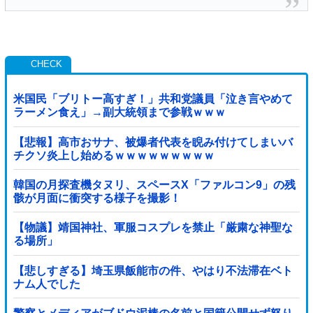
米国民「ブリトー高すぎ！」共和党議員「泣き言やめて
ラーメン食え」→副大統領まで参戦ｗｗｗ
【悲報】高市おサナ、被爆者代表を睨み付けてしまいバ
チクソ炎上し始めるｗｗｗｗｗｗｗｗｗ
韓国の月探査機タヌリ、スペースX「ファルコン9」の残
骸が月面に衝突する様子を撮影！
【物議】靖国神社、軍服コスプレを禁止「厳粛な神聖な
る場所」
【悲しすぎる】埼玉県飯能市の件、やはり不法滞在ベト
ナム人でした