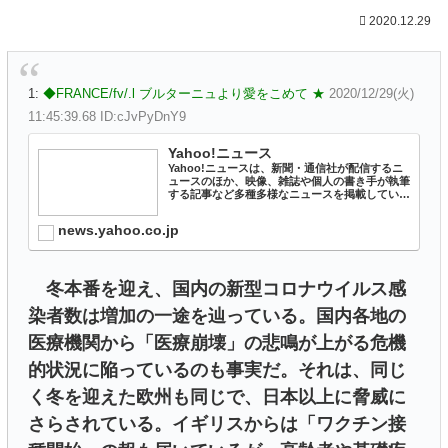
2020.12.29
1:
◆FRANCE/fv/.l ブルターニュより愛をこめて ★
2020/12/29(火)
11:45:39.68 ID:cJvPyDnY9
Yahoo!ニュース
Yahoo!ニュースは、新聞・通信社が配信するニ
ュースのほか、映像、雑誌や個人の書き手が執筆
する記事など多種多様なニュースを掲載していま
す。
news.yahoo.co.jp
冬本番を迎え、国内の新型コロナウイルス感
染者数は増加の一途を辿っている。国内各地の
医療機関から「医療崩壊」の悲鳴が上がる危機
的状況に陥っているのも事実だ。それは、同じ
く冬を迎えた欧州も同じで、日本以上に脅威に
さらされている。イギリスからは「ワクチン接