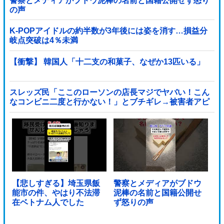
警察とメディアがブドウ泥棒の名前と国籍公開せず怒り
の声
K-POPアイドルの約半数が3年後には姿を消す…損益分
岐点突破は4％未満
【衝撃】 韓国人「十二支の和菓子、なぜか13匹いる」
スレッズ民「ここのローソンの店長マジでヤバい！こん
なコンビニ二度と行かない！」とブチギレ→被害者アピ
するも「ヤバイのはお前だよ」とツッコミ殺到ｗｗｗｗ
ｗｗｗ他
【悲しすぎる】埼玉県飯
警察とメディアがブドウ
能市の件、やはり不法滞
泥棒の名前と国籍公開せ
在ベトナム人でした
ず怒りの声