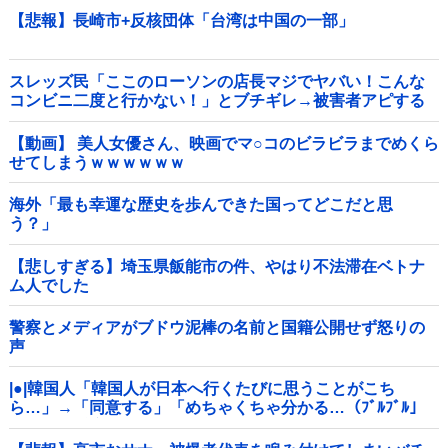
【悲報】長崎市+反核団体「台湾は中国の一部」
スレッズ民「ここのローソンの店長マジでヤバい！こんな
コンビニ二度と行かない！」とブチギレ→被害者アピする
も「ヤバイのはお前だよ」とツッコミ殺到ｗｗｗｗｗｗｗ
他
【動画】 美人女優さん、映画でマ○コのビラビラまでめくら
せてしまうｗｗｗｗｗｗ
海外「最も幸運な歴史を歩んできた国ってどこだと思
う？」
【悲しすぎる】埼玉県飯能市の件、やはり不法滞在ベトナ
ム人でした
警察とメディアがブドウ泥棒の名前と国籍公開せず怒りの
声
|●|韓国人「韓国人が日本へ行くたびに思うことがこち
ら…」→「同意する」「めちゃくちゃ分かる…（ﾌﾞﾙﾌﾞﾙ」
＝韓国の反応