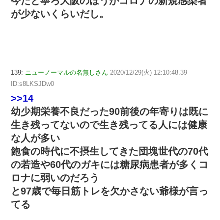
今だと寧ろ大阪のほうがコロナの新規感染者
が少ないくらいだし。
139:
ニューノーマルの名無しさん
2020/12/29(火) 12:10:48.39
ID:s8LKSJDw0
>>14
幼少期栄養不良だった90前後の年寄りは既に
生き残ってないので生き残ってる人には健康
な人が多い
飽食の時代に不摂生してきた団塊世代の70代
の若造や60代のガキには糖尿病患者が多くコ
ロナに弱いのだろう
と97歳で毎日筋トレを欠かさない爺様が言っ
てる