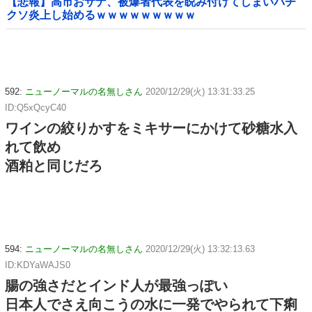
【悲報】高市おサナ、被爆者代表を睨み付けてしまいバチ
クソ炎上し始めるｗｗｗｗｗｗｗｗｗ
592:
ニューノーマルの名無しさん
2020/12/29(火) 13:31:33.25
ID:Q5xQcyC40
ワインの絞りかすをミキサーにかけて砂糖水入
れて飲め
酒粕と同じだろ
594:
ニューノーマルの名無しさん
2020/12/29(火) 13:32:13.63
ID:KDYaWAJS0
腸の強さだとインド人が最強っぽい
日本人でさえ向こうの水に一発でやられて下痢