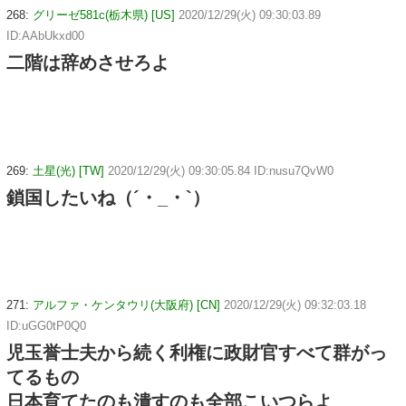
268:
グリーゼ581c(栃木県) [US]
2020/12/29(火) 09:30:03.89
ID:AAbUkxd00
二階は辞めさせろよ
269:
土星(光) [TW]
2020/12/29(火) 09:30:05.84 ID:nusu7QvW0
鎖国したいね（´・_・`）
271:
アルファ・ケンタウリ(大阪府) [CN]
2020/12/29(火) 09:32:03.18
ID:uGG0tP0Q0
児玉誉士夫から続く利権に政財官すべて群がっ
てるもの
日本育てたのも潰すのも全部こいつらよ