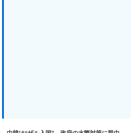
中韓は“ザル入国” 政府の水際対策に親中