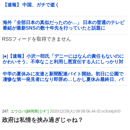
【速報】 中国、ガチで逝く
海外「全部日本の真似だったのか…」 日本の普通のテレビ
番組が最新SNSの数十年先を行っていたと話題に
RSSフィードを取得できません
|●|【速報】小沢一郎氏「デニーにはなんの責任もないのに
かわいそう、不幸なこと利用し悪宣伝する人にしっかり対
応を」
中学の夏休みに友達と新聞配達バイト開始。初日に公園で
凄惨な第一発見者になり即辞め…しかし夏休み最終日、バ
イトを続けた友人の身に起きた「更なる悲劇」←このバイ
ト先、呪われすぎだろ
247:
エウロパ(静岡県) [ﾆﾀﾞ]
2020/12/29(火) 09:09:56.44 ID:m3UnfpX/0
政府は私情を挟み過ぎじゃね？