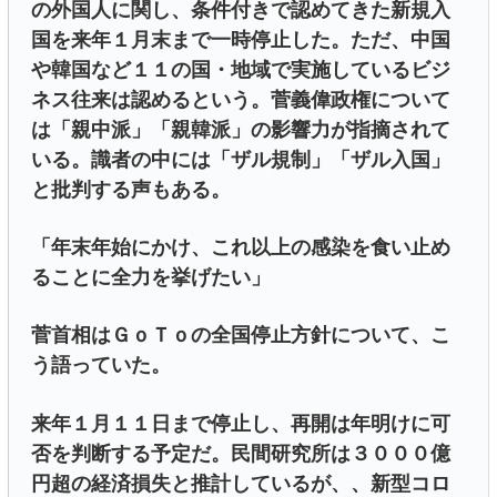
の外国人に関し、条件付きで認めてきた新規入
国を来年１月末まで一時停止した。ただ、中国
や韓国など１１の国・地域で実施しているビジ
ネス往来は認めるという。菅義偉政権について
は「親中派」「親韓派」の影響力が指摘されて
いる。識者の中には「ザル規制」「ザル入国」
と批判する声もある。
「年末年始にかけ、これ以上の感染を食い止め
ることに全力を挙げたい」
菅首相はＧｏＴｏの全国停止方針について、こ
う語っていた。
来年１月１１日まで停止し、再開は年明けに可
否を判断する予定だ。民間研究所は３０００億
円超の経済損失と推計しているが、、新型コロ