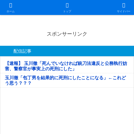
日本第一！ニュース録
ホーム
トップ
サイドバー
スポンサーリンク
配信記事
【速報】 玉川徹「死んでいなければ銃刀法違反と公務執行妨
害、警察官が事実上の死刑にした」
玉川徹「包丁男を結果的に死刑にしたことになる」←これど
う思う？？？