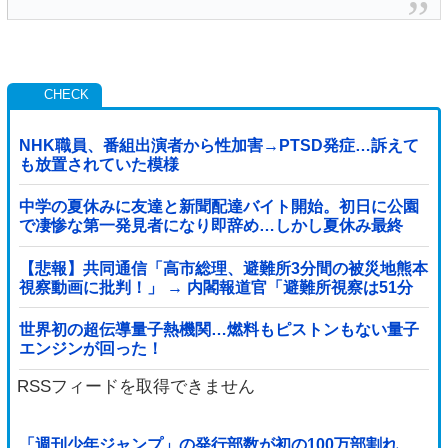
NHK職員、番組出演者から性加害→PTSD発症…訴えて
も放置されていた模様
中学の夏休みに友達と新聞配達バイト開始。初日に公園
で凄惨な第一発見者になり即辞め…しかし夏休み最終
日、バイトを続けた友人の身に起きた「更なる悲劇」←
このバイト先、呪われすぎだろ
【悲報】共同通信「高市総理、避難所3分間の被災地熊本
視察動画に批判！」 → 内閣報道官「避難所視察は51分
間！大変な状況の中で、1時間近く受け入...
世界初の超伝導量子熱機関…燃料もピストンもない量子
エンジンが回った！
RSSフィードを取得できません
「週刊少年ジャンプ」の発行部数が初の100万部割れ