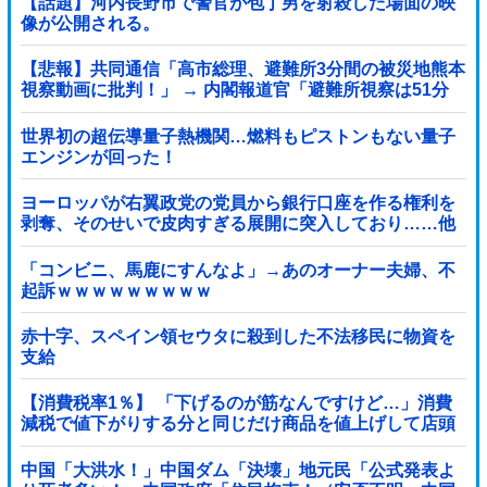
【話題】河内長野市で警官が包丁男を射殺した場面の映
像が公開される。
【悲報】共同通信「高市総理、避難所3分間の被災地熊本
視察動画に批判！」 → 内閣報道官「避難所視察は51分
間！大変な状況の中で、1時間近く受け入...
世界初の超伝導量子熱機関…燃料もピストンもない量子
エンジンが回った！
ヨーロッパが右翼政党の党員から銀行口座を作る権利を
剥奪、そのせいで皮肉すぎる展開に突入しており……他
「コンビニ、馬鹿にすんなよ」→あのオーナー夫婦、不
起訴ｗｗｗｗｗｗｗｗｗ
赤十字、スペイン領セウタに殺到した不法移民に物資を
支給
【消費税率1％】 「下げるのが筋なんですけど…」消費
減税で値下がりする分と同じだけ商品を値上げして店頭
価格を変えない店も
中国「大洪水！」中国ダム「決壊」地元民「公式発表よ