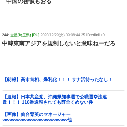
中国の密偵もおる
244:
金星(埼玉県) [RU]
2020/12/29(火) 09:08:44.25 ID:ztiInII+0
中韓東南アジアを規制しないと意味ねーだろ
【朗報】高市首相、爆乳化！！！ サナ活待ったなし！
【速報】日本共産党、沖縄県知事選で公職選挙法違
反！！！ 110番通報されても辞全くめない件
【画像】仙台育英のマネージャー
wwwwwwwwwwwwwwwwwww他