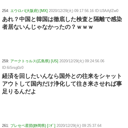
254:
エウロパ(大阪府) [MX]
2020/12/29(火) 09:17:56.16 ID:U3AAjfZw0
あれ？中国と韓国は徹底した検査と隔離で感染
者居ないんじゃなかったの？ｗｗｗ
259:
アークトゥルス(広島県) [US]
2020/12/29(火) 09:24:56.06
ID:6iSrsg0z0
経済を回したいんなら国外との往来をシャット
アウトして国内だけ浄化して往き来させれば事
足りるんだよ
261:
プレセペ星団(静岡県) [ﾆﾀﾞ]
2020/12/29(火) 09:25:37.64