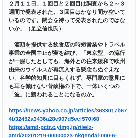
２月１１日。１回目と２回目は調査から２～３
週間で発表された。３回目はかなり間が空いて
いるのです。閉会を待って発表されたのではな
いか」（足立信也氏）
酒類を提供する飲食店の時短営業やトラベル
事業の全国中止が実を結び、「東京型」の流行
が一服したとしても、海外との往来緩和で欧州
由来のウイルスが再流入する懸念もぬぐえな
い。科学的知見に目もくれず、専門家の意見に
も耳を傾けない菅政権の下で、一体いくつの
「波」に襲われることになるのか。
https://news.yahoo.co.jp/articles/3633017b67
4b32452a3436a28e907d5ecf570f68
https://amd-pctr.c.yimg.jp/r/iwiz-
amd/20201219-00000023-nkgendai-000-6-