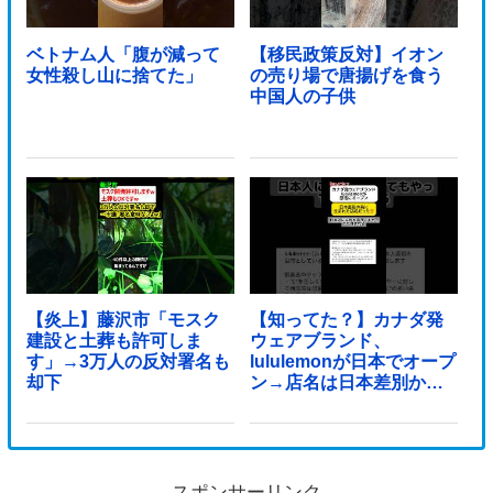
ベトナム人「腹が減って
【移民政策反対】イオン
女性殺し山に捨てた」
の売り場で唐揚げを食う
中国人の子供
【炎上】藤沢市「モスク
【知ってた？】カナダ発
建設と土葬も許可しま
ウェアブランド、
す」→3万人の反対署名も
lululemonが日本でオープ
却下
ン→店名は日本差別から
できた？
スポンサーリンク