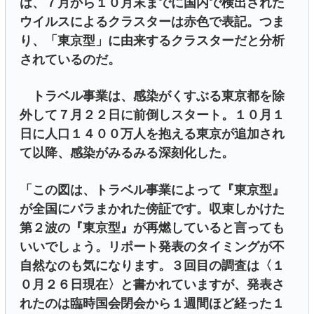
は、７月から１０月末までに国内で検出された
ウイルスによるクラスターは赤色で表記。つま
り、「東京型」に由来するクラスターだと分析
されているのだ。
トラベル事業は、感染がくすぶる東京都を除
外して７月２２日に前倒しスタート。１０月１
日に人口１４００万人を抱える東京が追加され
て以降、感染がみるみる深刻化した。
「この図は、トラベル事業によって『東京型』
が全国にバラまかれた傍証です。収束しかけた
第２波の『東京型』が再燃していると言っても
いいでしょう。リポート発表のタイミングが不
自然なのも気になります。３回目の調査は〈１
０月２６日現在〉と書かれていますが、発表さ
れたのは臨時国会閉会から１週間ほど経った１