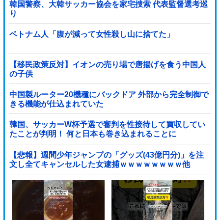
韓国警察、大韓サッカー協会を家宅捜索 代表監督選考巡
り
ベトナム人「腹が減って女性殺し山に捨てた」
【移民政策反対】イオンの売り場で唐揚げを食う中国人
の子供
中国製ルーター20機種にバックドア 外部から完全制御で
きる機能が仕込まれていた
韓国、サッカーW杯予選で審判を性接待して買収してい
たことが判明！ 何と日本も巻き込まれることに
【悲報】週間少年ジャンプの「グッズ(43億円分)」を注
文し全てキャンセルした女逮捕ｗｗｗｗｗｗｗｗ他