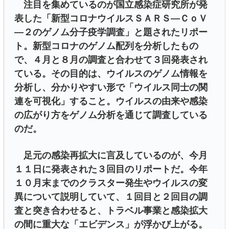
注目を集めているのが国立感染症研究所が発
表した「新型コロナウイルスＳＡＲＳ―ＣｏＶ
―２のゲノム分子疫学調査」と題されたリポー
ト。新型コロナのゲノム配列を分析したもの
で、４月と８月の調査と合わせて３回発表され
ている。その目的は、ウイルスのゲノム情報を
分析し、分かりやすい形で「ウイルス同士の関
連を可視化」すること。ウイルスの由来や感染
の広がり方をゲノム分析を通じて調査している
のだ。
足元の感染再拡大に言及しているのが、今月
１１日に発表された３回目のリポートだ。今年
１０月末までのクラスター発生やウイルスの変
異について説明していて、１回目と２回目の調
査と突き合わせると、トラベル事業と感染拡大
の間に重大な「エビデンス」が浮かび上がる。