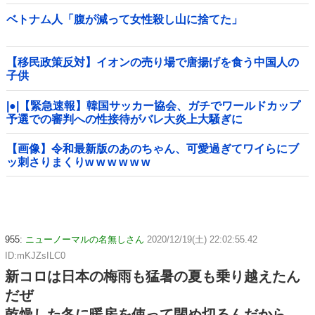
ベトナム人「腹が減って女性殺し山に捨てた」
【移民政策反対】イオンの売り場で唐揚げを食う中国人の
子供
|●|【緊急速報】韓国サッカー協会、ガチでワールドカップ
予選での審判への性接待がバレ大炎上大騒ぎに
【画像】令和最新版のあのちゃん、可愛過ぎてワイらにブ
ッ刺さりまくりw w w w w w
955:
ニューノーマルの名無しさん
2020/12/19(土) 22:02:55.42
ID:mKJZsILC0
新コロは日本の梅雨も猛暑の夏も乗り越えたん
だぜ
乾燥した冬に暖房を使って閉め切るんだから、