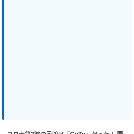
コロナ第3波の元凶は「GoTo」だった！ 国