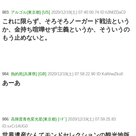
983:
アルゴル(東京都) [US]
2020/12/19(土) 07:40:00.74 ID:h3NfZDaC0
これに限らず、そろそろノーガード戦法という
か、金持ち喧嘩せず主義というか、そういうの
もう止めないと。
984:
熱的死(兵庫県) [GB]
2020/12/19(土) 07:58:22.90 ID:KdAhwZko0
あーあ
986:
高輝度青色変光星(東京都) [ﾆﾀﾞ]
2020/12/19(土) 07:59:25.83
ID:sxCr14UG0
世界遺産なんてモンドセレクションの観光地版