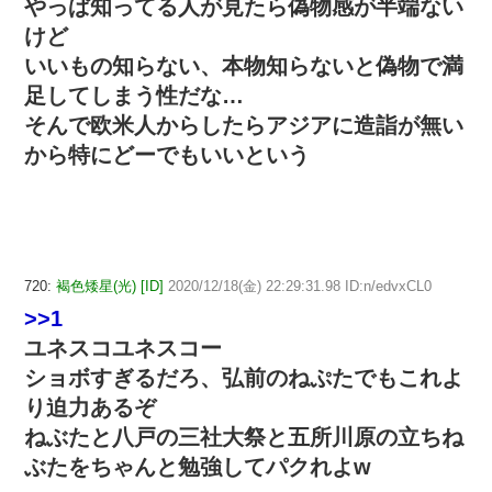
やっぱ知ってる人が見たら偽物感が半端ない
けど
いいもの知らない、本物知らないと偽物で満
足してしまう性だな…
そんで欧米人からしたらアジアに造詣が無い
から特にどーでもいいという
720:
褐色矮星(光) [ID]
2020/12/18(金) 22:29:31.98 ID:n/edvxCL0
>>1
ユネスコユネスコー
ショボすぎるだろ、弘前のねぷたでもこれよ
り迫力あるぞ
ねぶたと八戸の三社大祭と五所川原の立ちね
ぶたをちゃんと勉強してパクれよw