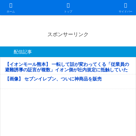
日本第一！ニュース録
ホーム
トップ
サイドバー
スポンサーリンク
配信記事
【イオンモール熊本】 一転して話が変わってくる「従業員の
避難誘導の証言が複数」イオン側が社内規定に抵触していた
疑い
【画像】 セブンイレブン、ついに神商品を販売