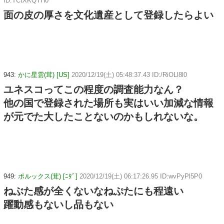
ID:TCtXKQTH0
面の皮の厚さを文化遺産として登録したらよい
943:
かに星雲(茸) [US]
2020/12/19(土) 05:48:37.43 ID:/RiOLl8l0
ユネスコってこの程度の調査能力なん？
他の国で登録された場所も実はいい加減な情報
が元でた大したことないのかもしれないな。
949:
ポルックス(茸) [ﾆﾀﾞ]
2020/12/19(土) 06:17:26.95 ID:wvPyPl5P0
ねぶた感が全くないなねぷたにも程遠い
躍動感もないし品もない