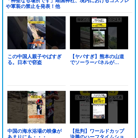
「神聖なる場所です」靖国神社、境内におけるコスプレ
や軍装の禁止を発表！他
この中国人親子やばすぎ
【ヤバすぎ】熊本の山道
る。日本で窃盗
でソーラーパネルが…
中国の海水浴場の映像が
【批判】ワールドカップ
あまりにも・・・
決勝のハーフタイムショ