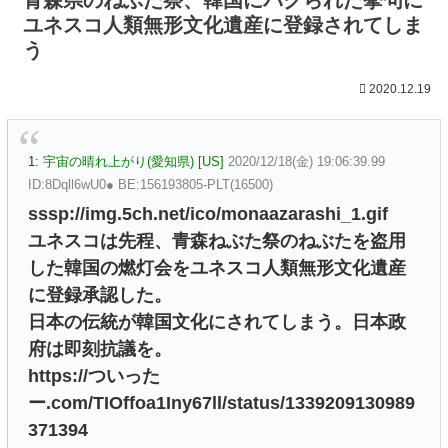
ユネスコ人類無形文化遺産に登録されてしま
う
2020.12.19
1:
宇宙の晴れ上がり(愛知県) [US]
2020/12/18(金) 19:06:39.99
ID:8Dqll6wU0● BE:156193805-PLT(16500)
sssp://img.5ch.net/ico/monaazarashi_1.gif
ユネスコは先程、青森ねぶた祭のねぶたを盗用
した韓国の燃灯会をユネスコ人類無形文化遺産
に登録承認した。
日本の伝統が韓国文化にされてしまう。日本政
府は即刻抗議を。
https://ついった
ー.com/TIOffoa1Iny67ll/status/1339209130989
371394