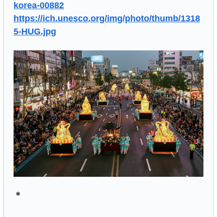
korea-00882
https://ich.unesco.org/img/photo/thumb/1318
5-HUG.jpg
＊