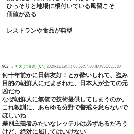
ひっそりと地場に根付いている風習こそ
価値がある
レストランや食品が典型
962:
テチス(北海道) [CN]
2020/12/19(土) 06:55:57.08 ID:W5E6LyJd0
何十年前かに日韓友好！とか酔いしれて、盗み
目的の朝鮮人にだまされた、日本人が全ての元
凶だわ
なぜ朝鮮人に無償で技術提供してしまうのか。
これ教訓に、あらゆる分野で警戒を怠らないで
ほしいね
差別主義者みたいなレッテルは必ずあるだろう
けど、絶対に屈してはいけない