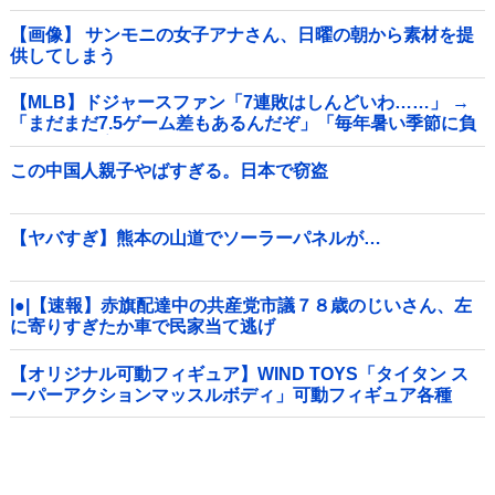
【画像】 サンモニの女子アナさん、日曜の朝から素材を提
供してしまう
【MLB】ドジャースファン「7連敗はしんどいわ……」 →
「まだまだ7.5ゲーム差もあるんだぞ」「毎年暑い季節に負
けることが増えるけど結局10月には勝って終わるんだよ」
この中国人親子やばすぎる。日本で窃盗
【ヤバすぎ】熊本の山道でソーラーパネルが…
|●|【速報】赤旗配達中の共産党市議７８歳のじいさん、左
に寄りすぎたか車で民家当て逃げ
【オリジナル可動フィギュア】WIND TOYS「タイタン ス
ーパーアクションマッスルボディ」可動フィギュア各種
【予約開始】