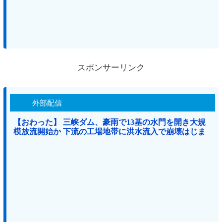
スポンサーリンク
外部配信
【おわった】 三峡ダム、豪雨で13基の水門を開き大規
模放流開始か 下流の工場地帯に洪水流入で崩壊はじま
る