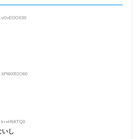
ID:vOvEOOX30
ID:XPWXR2O60
ID:k+xH5KTQ0
ないし