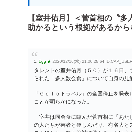
【室井佑月】＜菅首相の〝多
助かるという根拠があるから
1:
Egg ★
2020/12/16(水) 21:06:25.64 ID:CAP_USE
タレントの室井佑月（５０）が１６日、
られた「多人数会食」について自身の見
「ＧｏＴｏトラベル」の全国停止を発表
ことが明らかになった。
室井は同会食に臨んだ菅首相に「あたし
の人たちが芸者と楽しんだり、有名人と