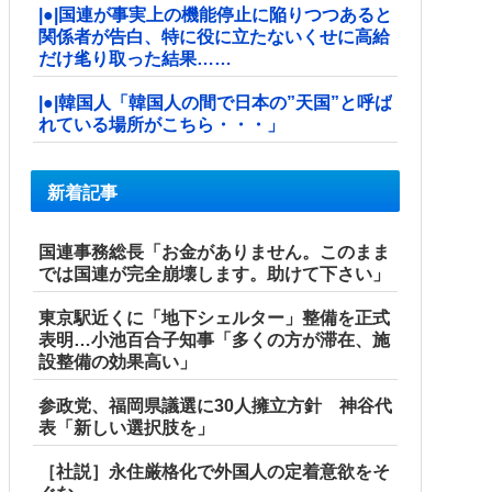
|●|国連が事実上の機能停止に陥りつつあると
関係者が告白、特に役に立たないくせに高給
だけ毟り取った結果……
|●|韓国人「韓国人の間で日本の”天国”と呼ば
れている場所がこちら・・・」
新着記事
国連事務総長「お金がありません。このまま
では国連が完全崩壊します。助けて下さい」
東京駅近くに「地下シェルター」整備を正式
表明…小池百合子知事「多くの方が滞在、施
設整備の効果高い」
参政党、福岡県議選に30人擁立方針 神谷代
表「新しい選択肢を」
［社説］永住厳格化で外国人の定着意欲をそ