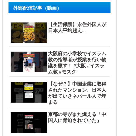
外部配信記事（動画）
【生活保護】永住外国人が
日本人平均超え...
大阪府の小学校でイスラム
教の指導者が授業を行い物
議を醸す！ #大阪 #イスラ
ム教 #モスク
【なぜ？】中国企業に取得
されたマンション、日本人
が出ていきネパール人で埋
まる
京都の寺がまた燃える「中
国人に脅迫されていた」