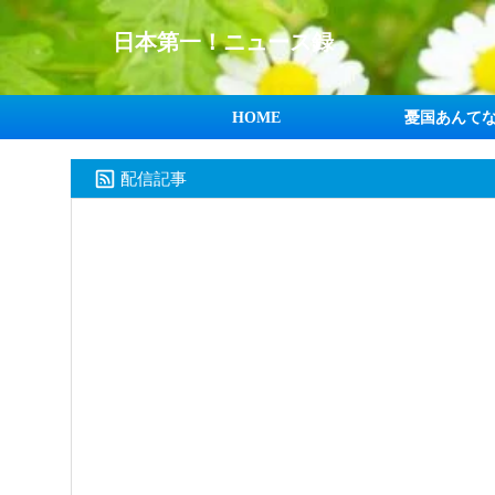
日本第一！ニュース録
HOME
憂国あんて
配信記事