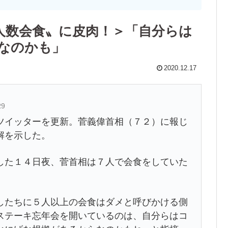
人数会食〟に皮肉！＞「自分らは
なのかも」
2020.12.17
R9
ツイッターを更新。菅義偉首相（７２）に報じ
解を示した。
した１４日夜、菅首相は７人で会食をしていた
たちに５人以上の会食はダメと呼びかける側
ステーキ忘年会を開いているのは、自分らはコ