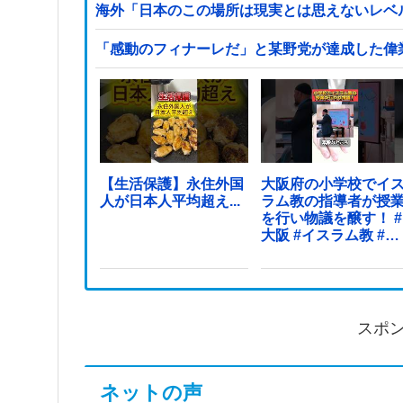
海外「日本のこの場所は現実とは思えないレベ
「感動のフィナーレだ」と某野党が達成した偉
【生活保護】永住外国
大阪府の小学校でイ
人が日本人平均超え...
ラム教の指導者が授
を行い物議を醸す！ #
大阪 #イスラム教 #モ
スク
スポ
ネットの声