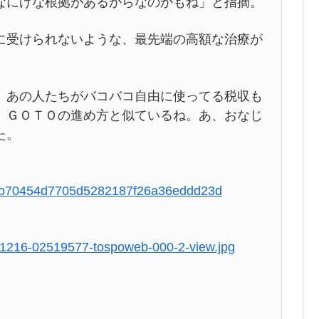
なにげな根拠があるからなのかもね」と指摘。
受けられないような、最先端の高額な治療が
あの人たちがバコバコ自由に使ってる税収も
、ＧＯＴＯの進め方と似ているね。あ、おなじ
た。
f4fbb70454d7705d5282187f26a36eddd23d
0201216-02519577-tospoweb-000-2-view.jpg