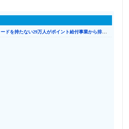
共産党「これは酷い…京都市でマイナンバーカードを持たない29万人がポイント給付事業から排除された」