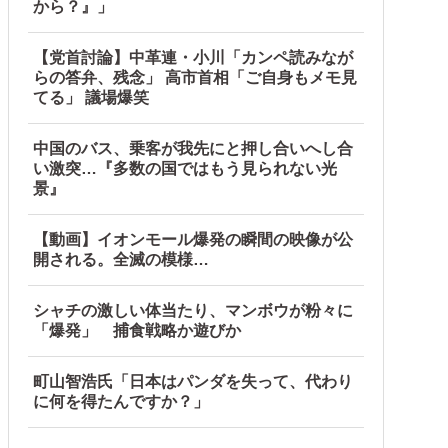
から？』」
海外の反応】
ような気分に……他
【党首討論】中革連・小川「カンペ読みなが
らの答弁、残念」 高市首相「ご自身もメモ見
てる」 議場爆笑
中国のバス、乗客が我先にと押し合いへし合
い激突…『多数の国ではもう見られない光
景』
【動画】イオンモール爆発の瞬間の映像が公
開される。全滅の模様…
シャチの激しい体当たり、マンボウが粉々に
「爆発」 捕食戦略か遊びか
町山智浩氏「日本はパンダを失って、代わり
に何を得たんですか？」