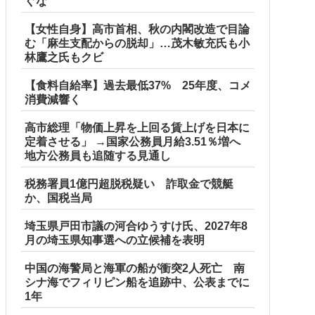
ぐな
【女性自身】高市首相、秋の内閣改造で目論
む「麻生支配からの脱却」…茂木敏充氏も小
林鷹之氏もクビ
【食料自給率】過去最低37% 25年度、コメ
消費減響く
高市総理「物価上昇を上回る賃上げを日本に
定着させる」 →国家公務員月給3.51％増へ
地方公務員も追随する見通し
税務署員1億円超脱税疑い 詐取金で競艇
か、国税当局
埼玉県戸田市議の河合ゆうすけ氏、2027年8
月の埼玉県知事選への立候補を表明
中国の海警局と海軍の船が衝突2人死亡 南
シナ海でフィリピン船を追跡中、公表までに
1年