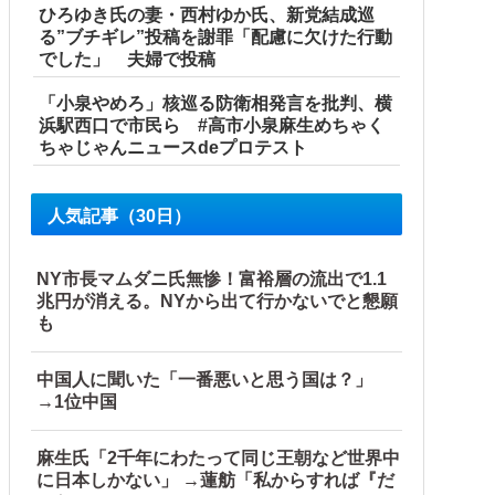
ひろゆき氏の妻・西村ゆか氏、新党結成巡
る”ブチギレ”投稿を謝罪「配慮に欠けた行動
でした」 夫婦で投稿
「小泉やめろ」核巡る防衛相発言を批判、横
浜駅西口で市民ら #高市小泉麻生めちゃく
ちゃじゃんニュースdeプロテスト
人気記事（30日）
NY市長マムダニ氏無惨！富裕層の流出で1.1
兆円が消える。NYから出て行かないでと懇願
も
中国人に聞いた「一番悪いと思う国は？」
→1位中国
麻生氏「2千年にわたって同じ王朝など世界中
に日本しかない」 →蓮舫「私からすれば『だ