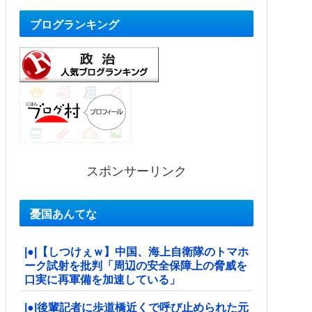
ブログランキング
スポンサーリンク
憂国あんてな
|●|【しつけぇｗ】中国、海上自衛隊のトマホ
ーク試射を批判「周辺の安全保障上の脅威を
口実に再軍備を加速している」
|●|後輩記者に歩道橋近くで呼び止められた元