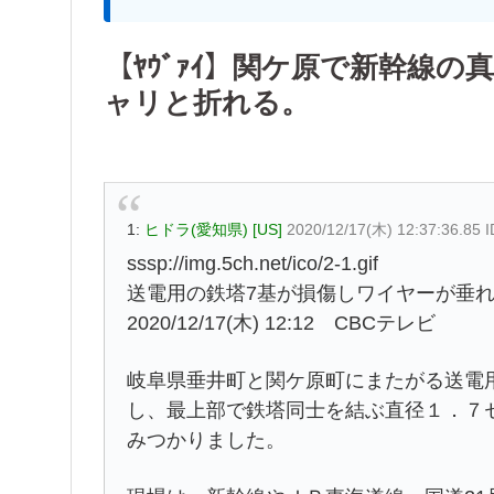
【ﾔｳﾞｧｲ】関ケ原で新幹線
ャリと折れる。
1:
ヒドラ(愛知県) [US]
2020/12/17(木) 12:37:36.85 
sssp://img.5ch.net/ico/2-1.gif
送電用の鉄塔7基が損傷しワイヤーが垂
2020/12/17(木) 12:12 CBCテレビ
岐阜県垂井町と関ケ原町にまたがる送電用
し、最上部で鉄塔同士を結ぶ直径１．７
みつかりました。