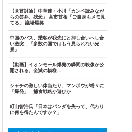
【党首討論】中革連・小川「カンペ読みなが
らの答弁、残念」 高市首相「ご自身もメモ見
てる」 議場爆笑
中国のバス、乗客が我先にと押し合いへし合
い激突…『多数の国ではもう見られない光
景』
【動画】イオンモール爆発の瞬間の映像が公
開される。全滅の模様…
シャチの激しい体当たり、マンボウが粉々に
「爆発」 捕食戦略か遊びか
町山智浩氏「日本はパンダを失って、代わり
に何を得たんですか？」