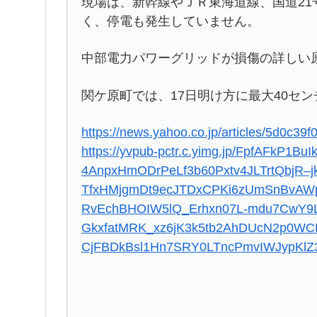
現場は、新幹線やＪＲ東海道線、国道2
く、停電も発生していません。
中部電力パワーグリッドが損傷の詳しい
関ケ原町では、17日明け方に最大40セ
https://news.yahoo.co.jp/articles/5d0c
https://yvpub-pctr.c.yimg.jp/FpfAFkP1
4AnpxHmODrPeLf3b60Pxtv4JLTrtQbjR–j
TfxHMjgmDt9ecJTDxCPKi6zUmSnBvAWp
RvEchBHOIW5lQ_Erhxn07L-mdu7CwY9L
GkxfatMRK_xz6jK3k5tb2AhDUcN2p0W
CjFBDkBsl1Hn7SRY0LTncPmvIWJypKlZ3i