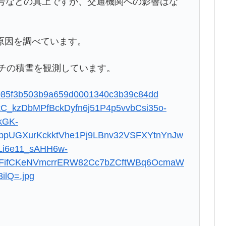
1号などの真上ですが、交通機関への影響はな
原因を調べています。
ンチの積雪を観測しています。
39f085f3b503b9a659d0001340c3b39c84dd
BuIkC_kzDbMPfBckDyfn6j51P4p5vvbCsi35o-
kGK-
pUGXurKckktVhe1Pj9LBnv32VSFXYtnYnJw
i6e11_sAHH6w-
CFifCKeNVmcrrERW82Cc7bZCftWBq6OcmaW
lQ=.jpg