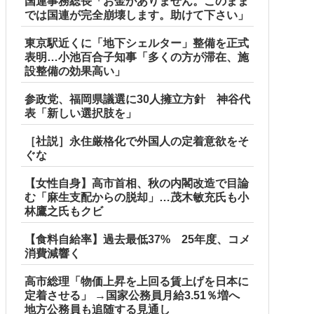
国連事務総長「お金がありません。このまま
では国連が完全崩壊します。助けて下さい」
東京駅近くに「地下シェルター」整備を正式
表明…小池百合子知事「多くの方が滞在、施
設整備の効果高い」
参政党、福岡県議選に30人擁立方針 神谷代
表「新しい選択肢を」
［社説］永住厳格化で外国人の定着意欲をそ
ぐな
【女性自身】高市首相、秋の内閣改造で目論
む「麻生支配からの脱却」…茂木敏充氏も小
林鷹之氏もクビ
【食料自給率】過去最低37% 25年度、コメ
消費減響く
高市総理「物価上昇を上回る賃上げを日本に
定着させる」 →国家公務員月給3.51％増へ
地方公務員も追随する見通し