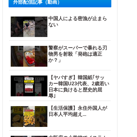
外部配信記事（動画）
中国人による密漁が止まら
ない
警察がスーパーで暴れる刃
物男を射殺「発砲は適正
か？」
【ヤバすぎ】韓国紙｢サッ
カー韓国U23代表、2歳若い
日本に負けると歴史的屈
辱｣
【生活保護】永住外国人が
日本人平均超え...