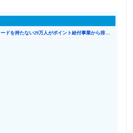
共産党「これは酷い…京都市でマイナンバーカードを持たない29万人がポイント給付事業から排除された」