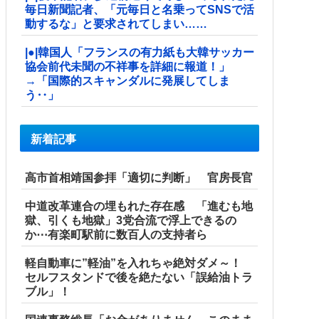
毎日新聞記者、「元毎日と名乗ってSNSで活
動するな」と要求されてしまい……
|●|韓国人「フランスの有力紙も大韓サッカー
協会前代未聞の不祥事を詳細に報道！」
→「国際的スキャンダルに発展してしま
う‥」
新着記事
高市首相靖国参拝「適切に判断」 官房長官
中道改革連合の埋もれた存在感 「進むも地
獄、引くも地獄」3党合流で浮上できるの
か⋯有楽町駅前に数百人の支持者ら
軽自動車に”軽油”を入れちゃ絶対ダメ～！
セルフスタンドで後を絶たない「誤給油トラ
ブル」！