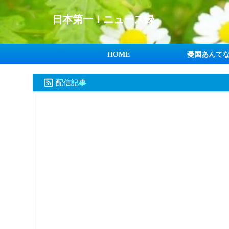
日本第一！ニュース録
HOME
憂国あんて
配信記事