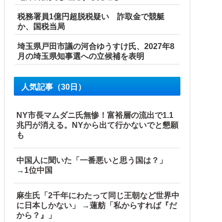
税務署員1億円超脱税疑い 詐取金で競艇
か、国税当局
埼玉県戸田市議の河合ゆうすけ氏、2027年8
月の埼玉県知事選への立候補を表明
人気記事（30日）
NY市長マムダニ氏無惨！富裕層の流出で1.1
兆円が消える。NYから出て行かないでと懇願
も
中国人に聞いた「一番悪いと思う国は？」
→1位中国
麻生氏「2千年にわたって同じ王朝など世界中
に日本しかない」 →蓮舫「私からすれば『だ
から？』」