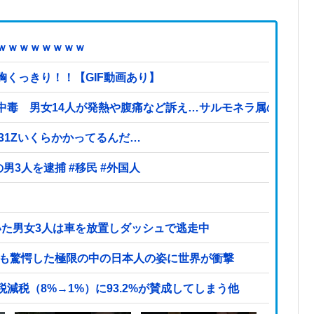
ｗｗｗｗｗｗｗｗ
くっきり！！【GIF動画あり】
中毒 男女14人が発熱や腹痛など訴え…サルモネラ属の菌検出
S31Zいくらかかってるんだ…
【ヤバい】100件以上の窃盗をしたトルコ国籍の男3人を逮捕 #移民 #外国人
いた男女3人は車を放置しダッシュで逃走中
紙も驚愕した極限の中の日本人の姿に世界が衝撃
税（8%→1%）に93.2%が賛成してしまう他