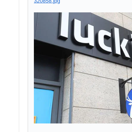
320858.jpg