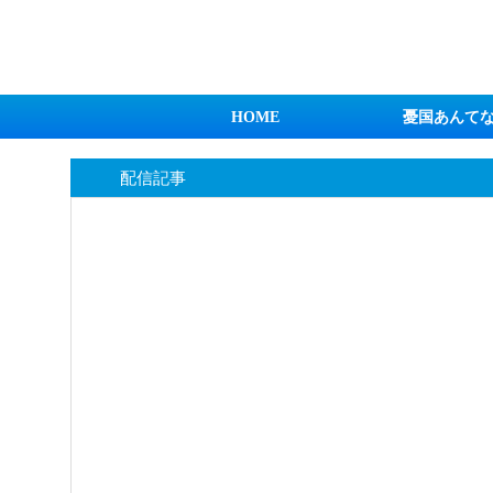
日本第一！ニュース録
HOME
憂国あんて
配信記事