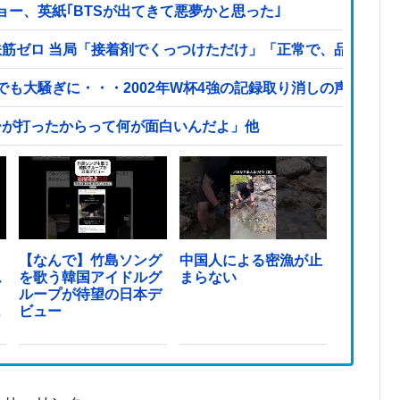
ー、英紙｢BTSが出てきて悪夢かと思った｣
鉄筋ゼロ 当局「接着剤でくっつけただけ」「正常で、品質問題
大騒ぎに・・・2002年W杯4強の記録取り消しの声も」→「マ
ーが打ったからって何が面白いんだよ」他
ッ
【なんで】竹島ソング
中国人による密漁が止
ム
を歌う韓国アイドルグ
まらない
ループが待望の日本デ
っ
ビュー