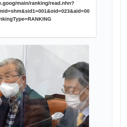
e.goog/main/ranking/read.nhn?
id=shm&sid1=001&oid=023&aid=00
ankingType=RANKING