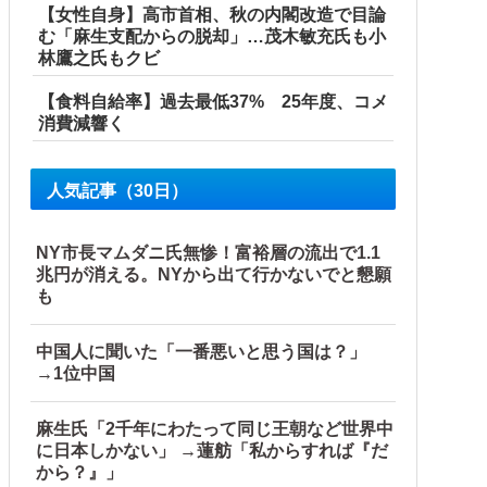
【女性自身】高市首相、秋の内閣改造で目論
む「麻生支配からの脱却」…茂木敏充氏も小
林鷹之氏もクビ
【食料自給率】過去最低37% 25年度、コメ
消費減響く
人気記事（30日）
NY市長マムダニ氏無惨！富裕層の流出で1.1
兆円が消える。NYから出て行かないでと懇願
も
こっそり病院へ誘導し行政保護させた話
中国人に聞いた「一番悪いと思う国は？」
→1位中国
麻生氏「2千年にわたって同じ王朝など世界中
に日本しかない」 →蓮舫「私からすれば『だ
から？』」