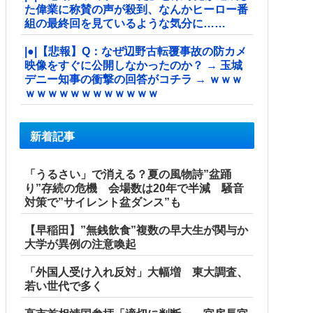
た偉業に称賛の声が殺到、なんかヒーロー番
組の最終回を見ているような気分に……
|●|【悲報】Q：なぜ辺野古転覆事故の防カメ
映像をすぐに公開しなかったのか？ → 玉城
デニー知事の衝撃の回答がコチラ → ｗｗｗ
ｗｗｗｗｗｗｗｗｗｗｗｗ
新着記事
「うるさい」で消える？夏の風物詩”盆踊
り”存続の危機 会場数は20年で半減 騒音
対策で”サイレント盆ダンス”も
【早稲田】”無銭飲食”複数の早大生が関与か
大学が異例の注意喚起
「外国人受け入れ反対」大幅増 東大調査、
若い世代で多く