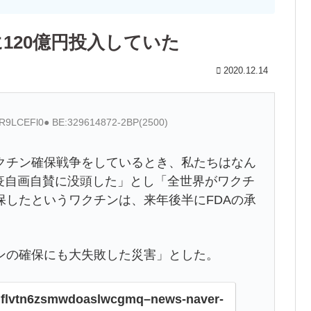
120億円投入していた
2020.12.14
:eR9LCEFl0● BE:329614872-2BP(2500)
クチン確保戦争をしているとき、私たちはなん
防疫自画自賛に没頭した」とし「全世界がワクチ
保したというワクチンは、来年後半にFDAの承
。
ンの確保にも大失敗した災害」とした。
rnhflvtn6zsmwdoaslwcgmq–news-naver-