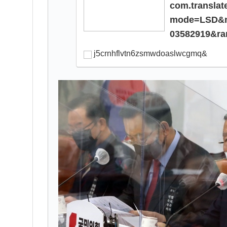
com.translat
mode=LSD&m
03582919&r
j5crnhflvtn6zsmwdoaslwcgmq&