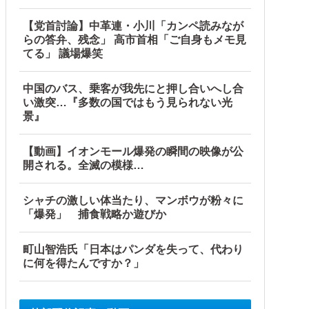
【党首討論】中革連・小川「カンペ読みなが
はない」
らの答弁、残念」 高市首相「ご自身もメモ見
てる」 議場爆笑
ジで国の恥だ」「2002年まで疑う価値があ...
中国のバス、乗客が我先にと押し合いへし合
い激突…『多数の国ではもう見られない光
景』
【動画】イオンモール爆発の瞬間の映像が公
開される。全滅の模様…
シャチの激しい体当たり、マンボウが粉々に
「爆発」 捕食戦略か遊びか
町山智浩氏「日本はパンダを失って、代わり
に何を得たんですか？」