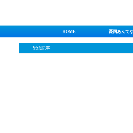
日本第一！ニュース録
HOME
憂国あんて
配信記事