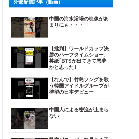
外部配信記事（動画）
中国の海水浴場の映像があ
まりにも・・・
【批判】ワールドカップ決
勝のハーフタイムショー、
英紙｢BTSが出てきて悪夢
かと思った｣
【なんで】竹島ソングを歌
う韓国アイドルグループが
待望の日本デビュー
中国人による密漁が止まら
ない