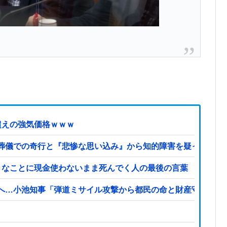
超えの強気価格ｗｗｗ
葬儀での奇行と『悲惨な思い込み』から知的障害を疑った私→
きなことに現金使わないまま死んでく人の最後の言葉
へ…小池知事「弾道ミサイル攻撃から都民の命と財産守る」！