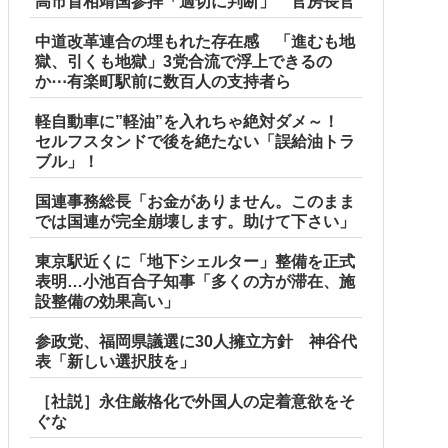
高市首相靖国参拝「適切に判断」 官房長官
中道改革連合の埋もれた存在感 「進むも地
獄、引くも地獄」3党合流で浮上できるの
か⋯有楽町駅前に数百人の支持者ら
軽自動車に”軽油”を入れちゃ絶対ダメ～！
セルフスタンドで後を絶たない「誤給油トラ
ブル」！
国連事務総長「お金がありません。このまま
では国連が完全崩壊します。助けて下さい」
東京駅近くに「地下シェルター」整備を正式
表明…小池百合子知事「多くの方が滞在、施
設整備の効果高い」
参政党、福岡県議選に30人擁立方針 神谷代
表「新しい選択肢を」
［社説］永住厳格化で外国人の定着意欲をそ
ぐな