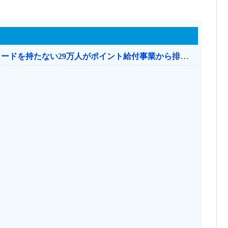
共産党「これは酷い…京都市でマイナンバーカードを持たない29万人がポイント給付事業から排除された」