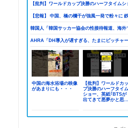
【批判】ワールドカップ決勝のハーフタイムショ
【悲報】 中国、橋の欄干が強風一発で粉々に 
韓国人「韓国サッカー協会の性接待報道、海外でも
AHRA「DH導入が遅すぎる、たまにピッチャ
中国の海水浴場の映像
【批判】ワールドカ
があまりにも・・・
プ決勝のハーフタイ
ショー、英紙｢BTSが
出てきて悪夢かと思
た｣