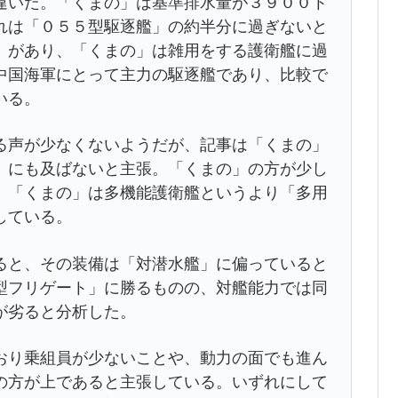
いだ。「くまの」は基準排水量が３９００ト
れは「０５５型駆逐艦」の約半分に過ぎないと
」があり、「くまの」は雑用をする護衛艦に過
中国海軍にとって主力の駆逐艦であり、比較で
いる。
声が少なくないようだが、記事は「くまの」
」にも及ばないと主張。「くまの」の方が少し
、「くまの」は多機能護衛艦というより「多用
している。
と、その装備は「対潜水艦」に偏っていると
型フリゲート」に勝るものの、対艦能力では同
が劣ると分析した。
り乗組員が少ないことや、動力の面でも進ん
の方が上であると主張している。いずれにして