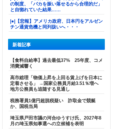
の制度、「バカを振い落せるから合理的だ」
と自惚れていた結果……
|●|【悲報】アメリカ政府、日本円をアルゼン
チン通貨危機と同列扱いへ・・・
新着記事
【食料自給率】過去最低37% 25年度、コメ
消費減響く
高市総理「物価上昇を上回る賃上げを日本に
定着させる」 →国家公務員月給3.51％増へ
地方公務員も追随する見通し
税務署員1億円超脱税疑い 詐取金で競艇
か、国税当局
埼玉県戸田市議の河合ゆうすけ氏、2027年8
月の埼玉県知事選への立候補を表明