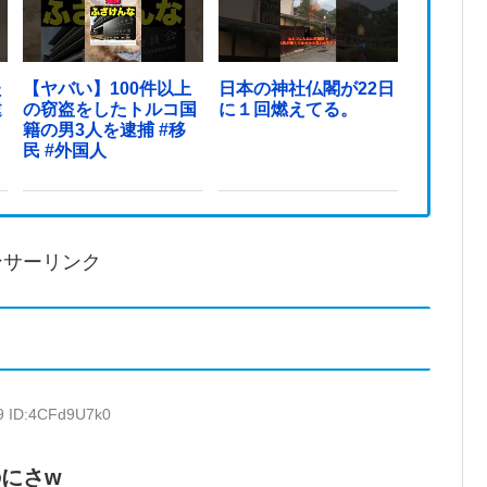
た
【ヤバい】100件以上
日本の神社仏閣が22日
逮
の窃盗をしたトルコ国
に１回燃えてる。
籍の男3人を逮捕 #移
民 #外国人
ンサーリンク
89 ID:4CFd9U7k0
にさw