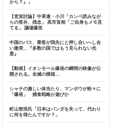
から？』」
【党首討論】中革連・小川「カンペ読みなが
らの答弁、残念」 高市首相「ご自身もメモ見
てる」 議場爆笑
中国のバス、乗客が我先にと押し合いへし合
い激突…『多数の国ではもう見られない光
景』
【動画】イオンモール爆発の瞬間の映像が公
開される。全滅の模様…
シャチの激しい体当たり、マンボウが粉々に
「爆発」 捕食戦略か遊びか
に指摘‥」
す他
町山智浩氏「日本はパンダを失って、代わり
に何を得たんですか？」