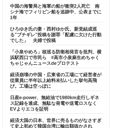
中国の海警局と海軍の船が衝突2人死亡 南
シナ海でフィリピン船を追跡中、公表までに
1年
ひろゆき氏の妻・西村ゆか氏、新党結成巡
る”ブチギレ”投稿を謝罪「配慮に欠けた行動
でした」 夫婦で投稿
「小泉やめろ」核巡る防衛相発言を批判、横
浜駅西口で市民ら #高市小泉麻生めちゃく
ちゃじゃんニュースdeプロテスト
経済崩壊の中国・広東省の工場にて経営者が
従業員に半年以上給料未払いした挙句高飛
び。工場は空っぽに
日産e-power、無給油で1980km走行しギネ
ス記録を達成、無駄な発電や送電ロスなく
EVよりエコを証明
経済大国の日本、世界に売るものがなさすぎ
て史上初めて韓国台湾に輸出額抜かされ