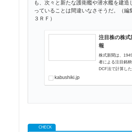
も、次々と新たな護衛艦や潜水艦を建造
っていることは間違いなさそうだ。（編
３ＲＦ）
注目株の株式新
報
株式新聞は、19
者による注目銘柄
DCF法で計算し
kabushiki.jp