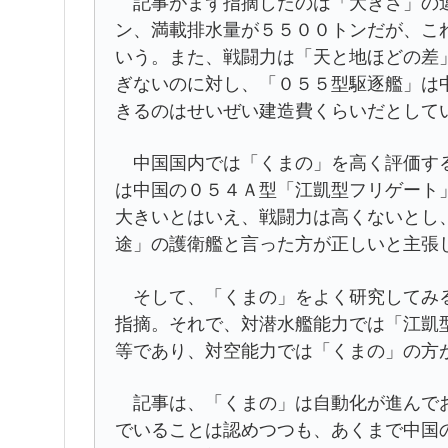
記事がまず指摘したのは「大きさ」の違
ン、満載排水量が５５００トンだが、こ
いう。また、戦闘力は「天と地ほどの差
ぎないのに対し、「０５５型駆逐艦」は
きるのはせいぜい建造費くらいだとして
中国国内では「くまの」を高く評価する
は中国の０５４Ａ型「江凱型フリゲート
大きいとはいえ、戦闘力は高くないとし
途」の護衛艦と言った方が正しいと主張
そして、「くまの」をよく研究してみる
指摘。それで、対潜水艦能力では「江凱
等であり、対空能力では「くまの」の方
記事は、「くまの」は自動化が進んでお
でいることは認めつつも、あくまで中国