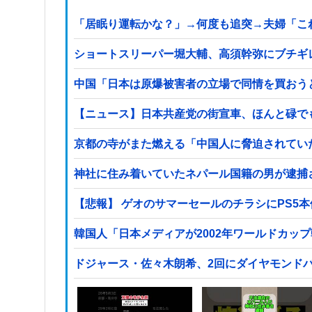
「居眠り運転かな？」→何度も追突→夫婦「こ
ショートスリーパー堀大輔、高須幹弥にブチギ
中国「日本は原爆被害者の立場で同情を買おう
【ニュース】日本共産党の街宣車、ほんと碌で
京都の寺がまた燃える「中国人に脅迫されてい
【悲報】 ゲオのサマーセールのチラシにPS5
韓国人「日本メディアが2002年ワールドカッ
ドジャース・佐々木朗希、2回にダイヤモンド