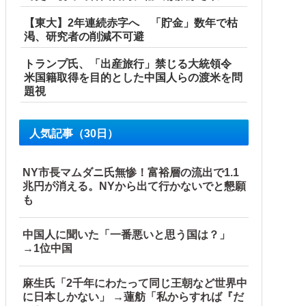
【東大】2年連続赤字へ 「貯金」数年で枯
渇、研究者の削減不可避
トランプ氏、「出産旅行」禁じる大統領令
米国籍取得を目的とした中国人らの渡米を問
題視
人気記事（30日）
NY市長マムダニ氏無惨！富裕層の流出で1.1
兆円が消える。NYから出て行かないでと懇願
も
中国人に聞いた「一番悪いと思う国は？」
→1位中国
麻生氏「2千年にわたって同じ王朝など世界中
に日本しかない」 →蓮舫「私からすれば『だ