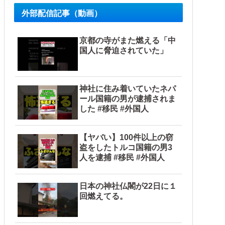
外部配信記事（動画）
京都の寺がまた燃える「中
国人に脅迫されていた」
神社に住み着いていたネパ
ール国籍の男が逮捕されま
した #移民 #外国人
【ヤバい】100件以上の窃
盗をしたトルコ国籍の男3
人を逮捕 #移民 #外国人
日本の神社仏閣が22日に１
回燃えてる。