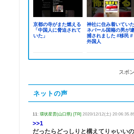
京都の寺がまた燃える
神社に住み着いてい
「中国人に脅迫されて
ネパール国籍の男が
いた」
捕されました #移民 #
外国人
スポ
ネットの声
11:
環状星雲(山口県) [TR]
2020/12/12(土) 20:06:35.
>>1
だったらどっしりと構えてりゃいいの