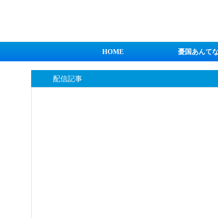
日本第一！ニュース録
HOME
憂国あんて
配信記事