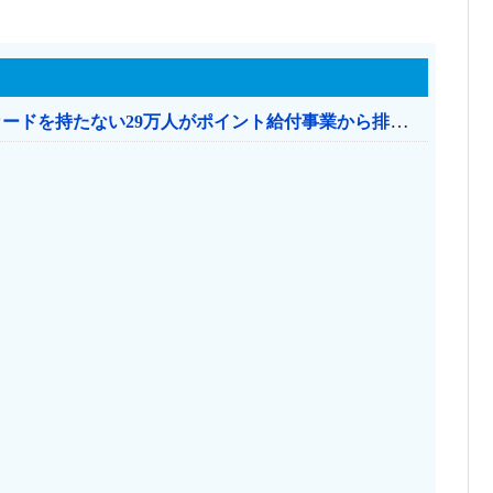
共産党「これは酷い…京都市でマイナンバーカードを持たない29万人がポイント給付事業から排除された」