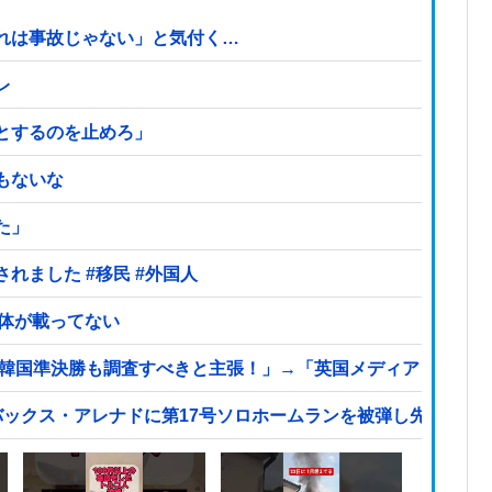
れは事故じゃない」と気付く…
レ
とするのを止めろ」
もないな
た」
神社に住み着いていたネパール国籍の男が逮捕されました #移民 #外国人
本体が載ってない
プ韓国準決勝も調査すべきと主張！」→「英国メディアも一斉
バックス・アレナドに第17号ソロホームランを被弾し先制を許