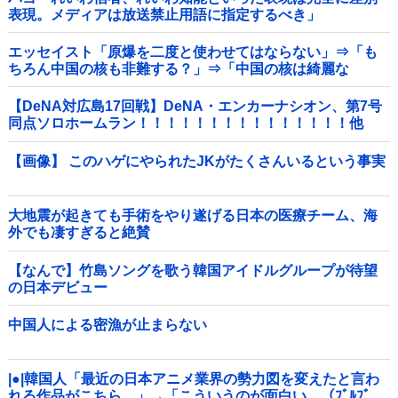
表現。メディアは放送禁止用語に指定するべき」
エッセイスト「原爆を二度と使わせてはならない」⇒「も
ちろん中国の核も非難する？」⇒「中国の核は綺麗な
核！」
【DeNA対広島17回戦】DeNA・エンカーナシオン、第7号
同点ソロホームラン！！！！！！！！！！！！！！！他
【画像】 このハゲにやられたJKがたくさんいるという事実
大地震が起きても手術をやり遂げる日本の医療チーム、海
外でも凄すぎると絶賛
【なんで】竹島ソングを歌う韓国アイドルグループが待望
の日本デビュー
中国人による密漁が止まらない
|●|韓国人「最近の日本アニメ業界の勢力図を変えたと言わ
れる作品がこちら…」→「こういうのが面白い…（ﾌﾞﾙﾌﾞ