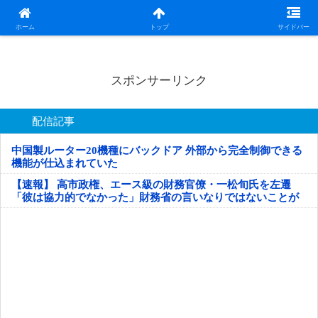
日本第一！ニュース録
ホーム
トップ
サイドバー
スポンサーリンク
配信記事
中国製ルーター20機種にバックドア 外部から完全制御できる
機能が仕込まれていた
【速報】 高市政権、エース級の財務官僚・一松旬氏を左遷
「彼は協力的でなかった」財務省の言いなりではないことが
判明