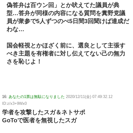
偽答弁は百ウン回」とか吠えてた議員が典
型…答弁が同様の内容になる質問を糞野党議
員が衆参で5人ずつのべ5日間3回聞けば達成だ
わな…
国会軽視とかほざく前に、選良として主張す
べき主題を有権者に対し伝えてない己の無力
さを恥じよ！
16:
あなたの1票は無駄になりました
2020/12/11(金) 07:49:32.12
ID:z/x3+9Wx0
学者を攻撃したスガ＆ネトサポ
GoToで医者を無視したスガ