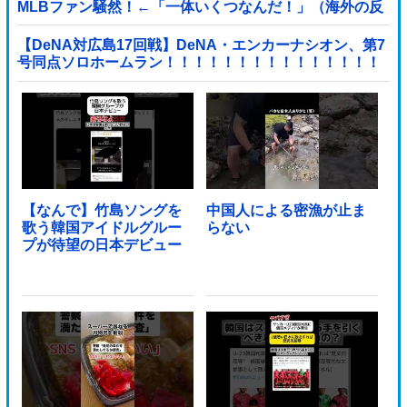
MLBファン騒然！←「一体いくつなんだ！」（海外の反
応）
【DeNA対広島17回戦】DeNA・エンカーナシオン、第7
号同点ソロホームラン！！！！！！！！！！！！！！！
他
【なんで】竹島ソングを
中国人による密漁が止ま
歌う韓国アイドルグルー
らない
プが待望の日本デビュー