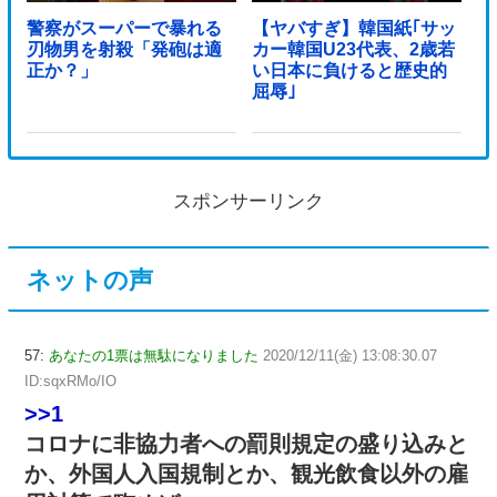
警察がスーパーで暴れる
【ヤバすぎ】韓国紙｢サッ
刃物男を射殺「発砲は適
カー韓国U23代表、2歳若
正か？」
い日本に負けると歴史的
屈辱｣
スポンサーリンク
ネットの声
57:
あなたの1票は無駄になりました
2020/12/11(金) 13:08:30.07
ID:sqxRMo/IO
>>1
コロナに非協力者への罰則規定の盛り込みと
か、外国人入国規制とか、観光飲食以外の雇