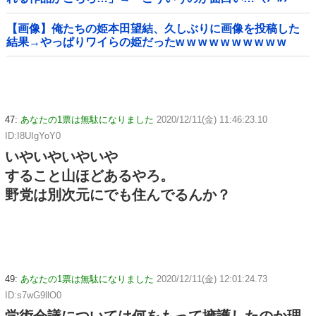
ﾙ」＝韓国の反応
【画像】俺たちの姫本田望結、久しぶりに画像を投稿した
結果→やっぱりワイらの姫だったw w w w w w w w w w
47:
あなたの1票は無駄になりました
2020/12/11(金) 11:46:23.10
ID:I8UIgYoY0
いやいやいやいや
すること山ほどあるやろ。
野党は別次元にでも住んでるんか？
49:
あなたの1票は無駄になりました
2020/12/11(金) 12:01:24.73
ID:s7wG9llO0
学術会議については何をもって擁護したのか理