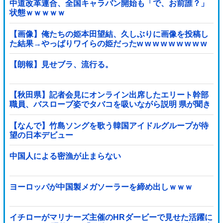
中道改革連合、全国キャラバン開始も「で、お前誰？」
状態ｗｗｗｗｗ
【画像】俺たちの姫本田望結、久しぶりに画像を投稿し
た結果→やっぱりワイらの姫だったw w w w w w w w w
w
【朗報】見せブラ、流行る。
【秋田県】記者会見にオンライン出席したエリート幹部
職員、バスローブ姿でタバコを吸いながら説明 県が聞き
取りへ
【なんで】竹島ソングを歌う韓国アイドルグループが待
望の日本デビュー
中国人による密漁が止まらない
ヨーロッパが中国製メガソーラーを締め出しｗｗｗ
イチローがマリナーズ主催のHRダービーで見せた活躍に