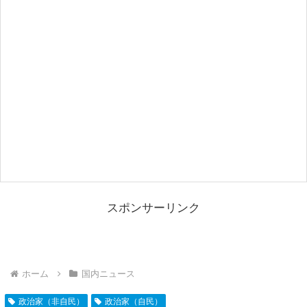
スポンサーリンク
ホーム
国内ニュース
政治家（非自民）
政治家（自民）