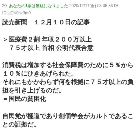
20:
あなたの1票は無駄になりました
2020/12/11(金) 08:06:56.06
ID:UQN0nk3m0
読売新聞 １２月１０日の記事
＞医療費２割 年収２００万以上
７５才以上 首相 公明代表合意
消費税は増加する社会保障費のために５％から
１０％にひきあげられた。
それにもかかわらず何を根拠に７５才以上の負
担を引き上げるのだ。
＝国民の貧困化
自民党が極道であり創価学会がカルトであるこ
との証拠だ。