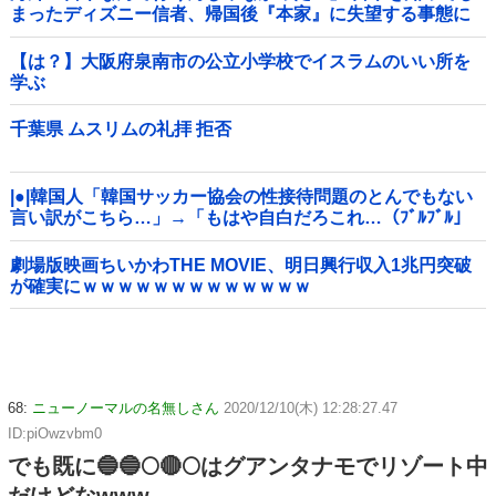
まったディズニー信者、帰国後『本家』に失望する事態に
【は？】大阪府泉南市の公立小学校でイスラムのいい所を
学ぶ
千葉県 ムスリムの礼拝 拒否
|●|韓国人「韓国サッカー協会の性接待問題のとんでもない
言い訳がこちら…」→「もはや自白だろこれ…（ﾌﾞﾙﾌﾞﾙ」
＝韓国の反応
劇場版映画ちいかわTHE MOVIE、明日興行収入1兆円突破
が確実にｗｗｗｗｗｗｗｗｗｗｗｗｗ
68:
ニューノーマルの名無しさん
2020/12/10(木) 12:28:27.47
ID:piOwzvbm0
でも既に🔵🔵🌕🔴🌕はグアンタナモでリゾート中
だけどなwww