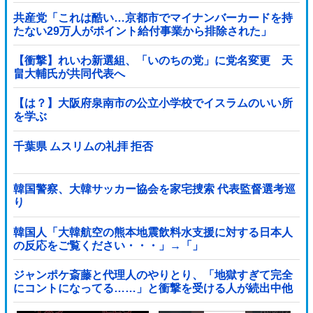
共産党「これは酷い…京都市でマイナンバーカードを持
たない29万人がポイント給付事業から排除された」
【衝撃】れいわ新選組、「いのちの党」に党名変更 天
畠大輔氏が共同代表へ
【は？】大阪府泉南市の公立小学校でイスラムのいい所
を学ぶ
千葉県 ムスリムの礼拝 拒否
韓国警察、大韓サッカー協会を家宅捜索 代表監督選考巡
り
韓国人「大韓航空の熊本地震飲料水支援に対する日本人
の反応をご覧ください・・・」→「」
ジャンポケ斎藤と代理人のやりとり、「地獄すぎて完全
にコントになってる……」と衝撃を受ける人が続出中他