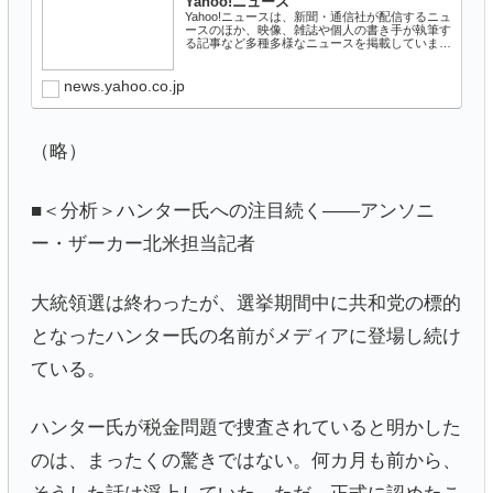
Yahoo!ニュース
Yahoo!ニュースは、新聞・通信社が配信するニュ
ースのほか、映像、雑誌や個人の書き手が執筆す
る記事など多種多様なニュースを掲載していま
す。
news.yahoo.co.jp
（略）
■＜分析＞ハンター氏への注目続く――アンソニ
ー・ザーカー北米担当記者
大統領選は終わったが、選挙期間中に共和党の標的
となったハンター氏の名前がメディアに登場し続け
ている。
ハンター氏が税金問題で捜査されていると明かした
のは、まったくの驚きではない。何カ月も前から、