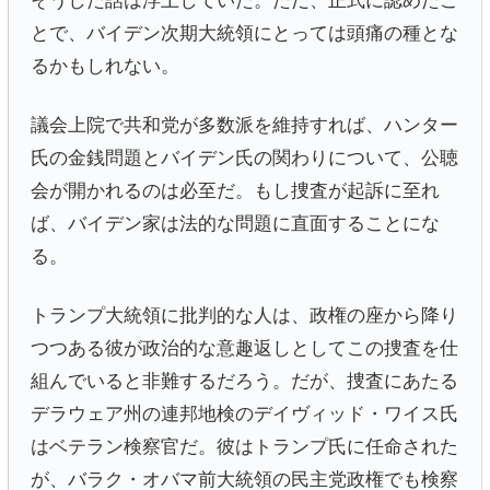
そうした話は浮上していた。ただ、正式に認めたこ
とで、バイデン次期大統領にとっては頭痛の種とな
るかもしれない。
議会上院で共和党が多数派を維持すれば、ハンター
氏の金銭問題とバイデン氏の関わりについて、公聴
会が開かれるのは必至だ。もし捜査が起訴に至れ
ば、バイデン家は法的な問題に直面することにな
る。
トランプ大統領に批判的な人は、政権の座から降り
つつある彼が政治的な意趣返しとしてこの捜査を仕
組んでいると非難するだろう。だが、捜査にあたる
デラウェア州の連邦地検のデイヴィッド・ワイス氏
はベテラン検察官だ。彼はトランプ氏に任命された
が、バラク・オバマ前大統領の民主党政権でも検察