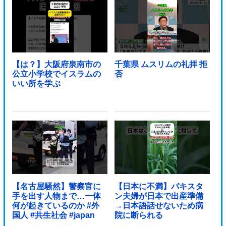
【は？】大阪府泉南市の
千葉県 ムスリムの礼拝 拒
公立小学校でイスラムの
否
いい所を学ぶ
【名古屋騒然】警察官に
【日本に不満】パキスタ
手を出す人物まで…一体
ン夫婦が日本で出産準備
何が起きているのか #外
→日本語話せないため病
国人 #共生社会 #japan
院に断られる