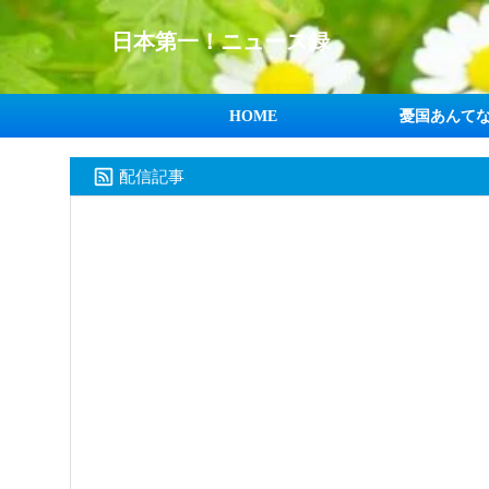
日本第一！ニュース録
HOME
憂国あんて
配信記事