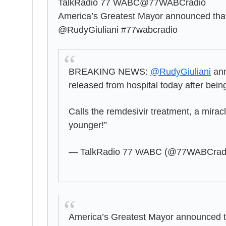
TalkRadio 77 WABC@77WABCradio
America’s Greatest Mayor announced that 
@RudyGiuliani #77wabcradio
BREAKING NEWS:
@RudyGiuliani
an
released from hospital today after bei
Calls the remdesivir treatment, a mirac
younger!”
— TalkRadio 77 WABC (@77WABCrad
America’s Greatest Mayor announced tha