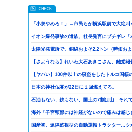
「小泉やめろ！」→市民らが横浜駅前で大絶叫
イオン爆発事故の遺族、社長発言にブチギレ「
太陽光発電所で、銅線およそ2.2トン（時価お
【さようなら】れいわ大石あきこさん、離党報
日本の神社仏閣が22日に１回燃えてる。
石油もない、鉄もない、国土の7割は山…それ
海外「子宮頸部には神経がないので痛みは感じ
国産初、遠隔監視型の自動運転トラクター…ク