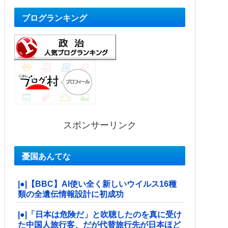
ブログランキング
スポンサーリンク
憂国あんてな
|●|【BBC】AI使い全く新しいウイルス16種
類の全遺伝情報設計に初成功
|●|「日本は危険だ」と吹聴したのを真に受け
た中国人旅行客、だが代替旅行先が日本ほど