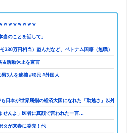
ｗｗｗｗｗｗｗｗ
本当のことを話して」
よそ330万円相当）盗んだなど、ベトナム国籍（無職）２人逮捕、
告&活動休止を宣言
【ヤバい】100件以上の窃盗をしたトルコ国籍の男3人を逮捕 #移民 #外国人
でも日本が世界屈指の経済大国になれた「勤勉さ」以外の勝因
ませんよ」医者に真顔で言われた一言…
ボタが来春に発売！他