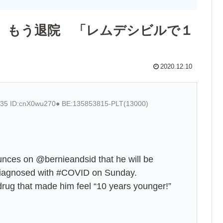
、もう退院 「レムデシビルで１
2020.12.10
.35 ID:cnX0wu270● BE:135853815-PLT(13000)
es on @bernieandsid that he will be
g diagnosed with #COVID on Sunday.
 drug that made him feel “10 years younger!”