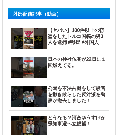
外部配信記事（動画）
【ヤバい】100件以上の窃
盗をしたトルコ国籍の男3
人を逮捕 #移民 #外国人
日本の神社仏閣が22日に１
回燃えてる。
公園を不法占拠をして騒音
を撒き散らした反対派を警
察が撤去しました！
どうなる？河合ゆうすけが
県知事選へ立候補！