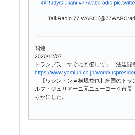
@RudyGiuliani
#77wabcradio
pic.twit
— TalkRadio 77 WABC (@77WABCrad
関連
2020/12/07
トランプ氏「すぐに回復して」…法廷闘
https://www.yomiuri.co.jp/world/uspres
【ワシントン＝横堀裕也】米国のトラン
ルフ・ジュリアーニ元ニューヨーク市長
らかにした。