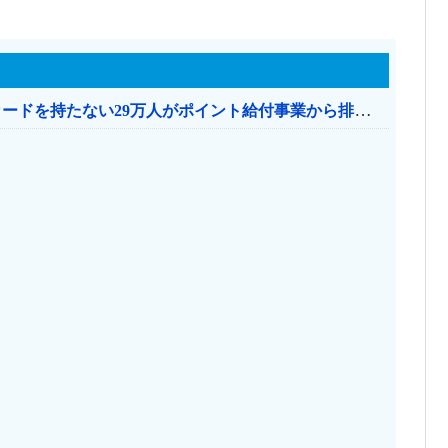
共産党「これは酷い…京都市でマイナンバーカードを持たない29万人がポイント給付事業から排除された」