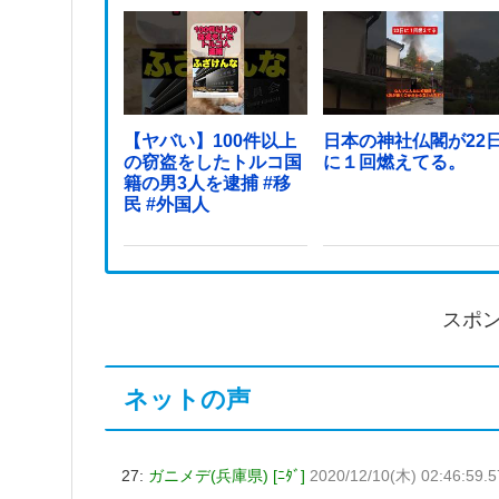
【ヤバい】100件以上
日本の神社仏閣が22
の窃盗をしたトルコ国
に１回燃えてる。
籍の男3人を逮捕 #移
民 #外国人
スポ
ネットの声
27:
ガニメデ(兵庫県) [ﾆﾀﾞ]
2020/12/10(木) 02:46:59.5