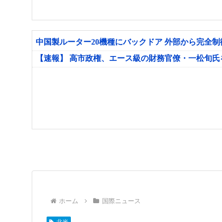
中国製ルーター20機種にバックドア 外部から完全
【速報】 高市政権、エース級の財務官僚・一松旬
ホーム
国際ニュース
北米