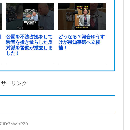
日
公園を不法占拠をして
どうなる？河合ゆうす
騒音を撒き散らした反
けが県知事選へ立候
対派を警察が撤去しま
補！
した！
ンサーリンク
7 ID:7nholsPZ0