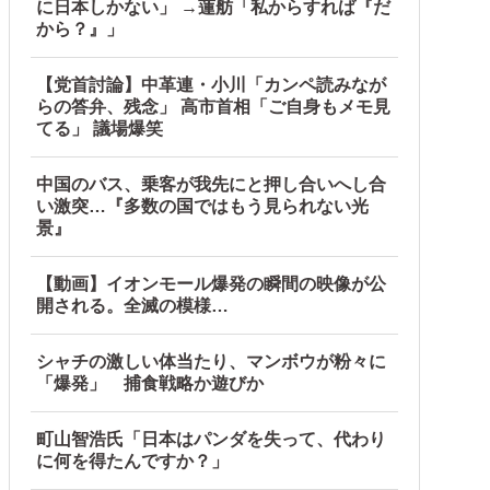
に日本しかない」 →蓮舫「私からすれば『だ
から？』」
【党首討論】中革連・小川「カンペ読みなが
らの答弁、残念」 高市首相「ご自身もメモ見
てる」 議場爆笑
盗まれた銅線の半分はすでに売却 富山で...
中国のバス、乗客が我先にと押し合いへし合
い激突…『多数の国ではもう見られない光
景』
【動画】イオンモール爆発の瞬間の映像が公
開される。全滅の模様…
シャチの激しい体当たり、マンボウが粉々に
！
「爆発」 捕食戦略か遊びか
町山智浩氏「日本はパンダを失って、代わり
に何を得たんですか？」