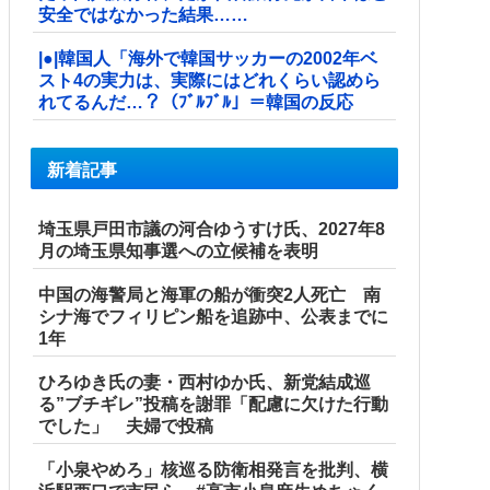
安全ではなかった結果……
|●|韓国人「海外で韓国サッカーの2002年ベ
スト4の実力は、実際にはどれくらい認めら
れてるんだ…？（ﾌﾞﾙﾌﾞﾙ」＝韓国の反応
新着記事
埼玉県戸田市議の河合ゆうすけ氏、2027年8
月の埼玉県知事選への立候補を表明
中国の海警局と海軍の船が衝突2人死亡 南
シナ海でフィリピン船を追跡中、公表までに
1年
ひろゆき氏の妻・西村ゆか氏、新党結成巡
る”ブチギレ”投稿を謝罪「配慮に欠けた行動
でした」 夫婦で投稿
「小泉やめろ」核巡る防衛相発言を批判、横