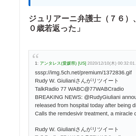
ジュリアーニ弁護士（７６）
０歳若返った」
1:
アンタレス(愛媛県) [US]
2020/12/10(木) 00:32:01
sssp://img.5ch.net/premium/1372836.gif
Rudy W. Giulianiさんがリツイート
TalkRadio 77 WABC@77WABCradio
BREAKING NEWS: @RudyGiuliani announc
released from hospital today after bein
Calls the remdesivir treatment, a miracle
Rudy W. Giulianiさんがリツイート