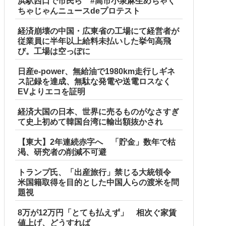
浜駅西口で市民ら #高市小泉麻生めちゃく
ちゃじゃんニュースdeプロテスト
経済崩壊の中国・広東省の工場にて経営者が
従業員に半年以上給料未払いした挙句高飛
び。工場は空っぽに
日産e-power、無給油で1980km走行しギネ
ス記録を達成、無駄な発電や送電ロスなく
EVよりエコを証明
経済大国の日本、世界に売るものがなさすぎ
て史上初めて韓国台湾に輸出額抜かされ
【東大】2年連続赤字へ 「貯金」数年で枯
渇、研究者の削減不可避
トランプ氏、「出産旅行」禁じる大統領令
米国籍取得を目的とした中国人らの渡米を問
題視
8万が12万円「とても払えず」 相次ぐ家賃
値上げ、どうすれば