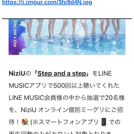
https://i.imgur.com/3hi9d4N.jpg