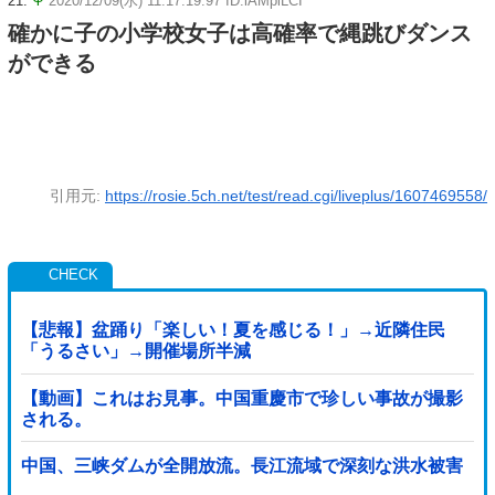
21:
Ψ
2020/12/09(水) 11:17:19.97 ID:iAMplLCI
確かに子の小学校女子は高確率で縄跳びダンス
ができる
引用元:
https://rosie.5ch.net/test/read.cgi/liveplus/1607469558/
【悲報】盆踊り「楽しい！夏を感じる！」→近隣住民
「うるさい」→開催場所半減
【動画】これはお見事。中国重慶市で珍しい事故が撮影
される。
中国、三峡ダムが全開放流。長江流域で深刻な洪水被害