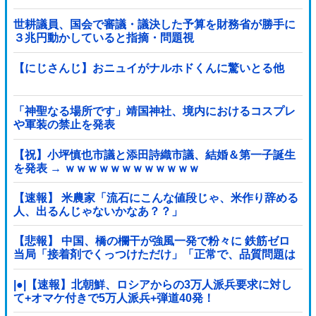
世耕議員、国会で審議・議決した予算を財務省が勝手に
３兆円動かしていると指摘・問題視
【にじさんじ】おニュイがナルホドくんに驚いとる他
「神聖なる場所です」靖国神社、境内におけるコスプレ
や軍装の禁止を発表
【祝】小坪慎也市議と添田詩織市議、結婚＆第一子誕生
を発表 → ｗｗｗｗｗｗｗｗｗｗｗｗ
【速報】 米農家「流石にこんな値段じゃ、米作り辞める
人、出るんじゃないかなあ？？」
【悲報】 中国、橋の欄干が強風一発で粉々に 鉄筋ゼロ
当局「接着剤でくっつけただけ」「正常で、品質問題は
ない」
|●|【速報】北朝鮮、ロシアからの3万人派兵要求に対し
て+オマケ付きで5万人派兵+弾道40発！