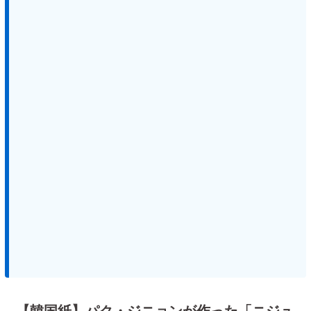
【韓国紙】パク・ジニョンが作った「ニジュ