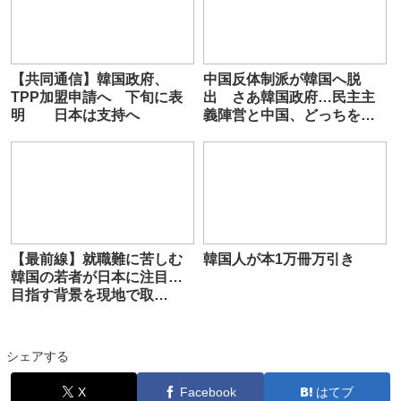
【共同通信】韓国政府、
中国反体制派が韓国へ脱
TPP加盟申請へ 下旬に表
出 さあ韓国政府…民主主
明 日本は支持へ
義陣営と中国、どっちをと
る？
【最前線】就職難に苦しむ
韓国人が本1万冊万引き
韓国の若者が日本に注目…
目指す背景を現地で取
材 ”人手不足に直面”日本
企業も人材獲得へ
シェアする
X
Facebook
はてブ