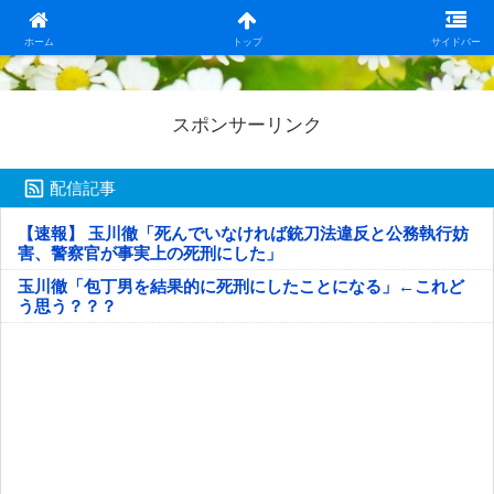
日本第一！ニュース録
ホーム
トップ
サイドバー
スポンサーリンク
配信記事
【速報】 玉川徹「死んでいなければ銃刀法違反と公務執行妨
害、警察官が事実上の死刑にした」
玉川徹「包丁男を結果的に死刑にしたことになる」←これど
う思う？？？