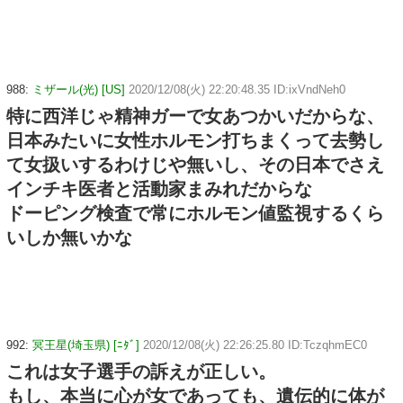
988:
ミザール(光) [US]
2020/12/08(火) 22:20:48.35 ID:ixVndNeh0
特に西洋じゃ精神ガーで女あつかいだからな、
日本みたいに女性ホルモン打ちまくって去勢し
て女扱いするわけじや無いし、その日本でさえ
インチキ医者と活動家まみれだからな
ドーピング検査で常にホルモン値監視するくら
いしか無いかな
992:
冥王星(埼玉県) [ﾆﾀﾞ]
2020/12/08(火) 22:26:25.80 ID:TczqhmEC0
これは女子選手の訴えが正しい。
もし、本当に心が女であっても、遺伝的に体が