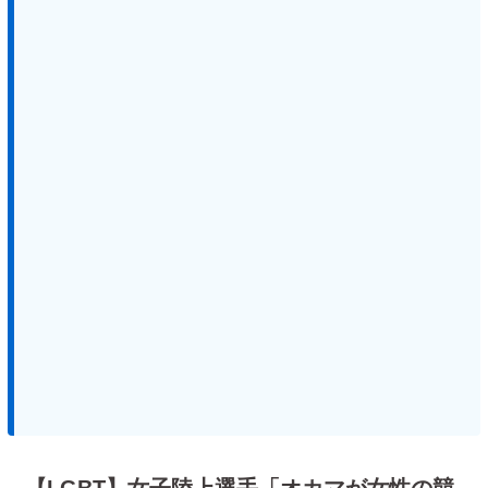
【LGBT】女子陸上選手「オカマが女性の競