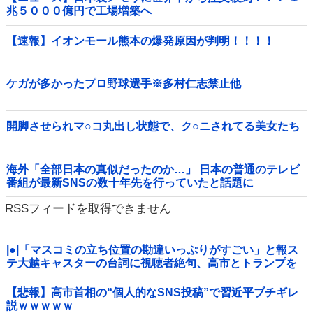
兆５０００億円で工場増築へ
【速報】イオンモール熊本の爆発原因が判明！！！！
ケガが多かったプロ野球選手※多村仁志禁止他
開脚させられマ○コ丸出し状態で、ク○ニされてる美女たち
海外「全部日本の真似だったのか…」 日本の普通のテレビ
番組が最新SNSの数十年先を行っていたと話題に
RSSフィードを取得できません
|●|「マスコミの立ち位置の勘違いっぷりがすごい」と報ス
テ大越キャスターの台詞に視聴者絶句、高市とトランプを
同列視させようという思惑がひしひしと
【悲報】高市首相の“個人的なSNS投稿”で習近平ブチギレ
説ｗｗｗｗｗ