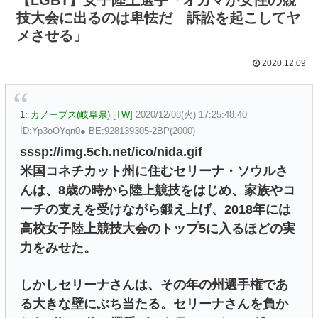
技大会に出るのは卑怯だ 訴訟を起こしてヤ
メさせる」
2020.12.09
1:
カノープス(岐阜県) [TW]
2020/12/08(火) 17:25:48.40
ID:Yp3oOYqn0● BE:928139305-2BP(2000)
sssp://img.5ch.net/ico/nida.gif
米国コネチカット州に住むセリーナ・ソウルさ
んは、8歳の時から陸上競技をはじめ、家族やコ
ーチの支えを受けながら鍛え上げ、2018年には
高校女子陸上競技大会のトップ5に入るほどの実
力をみせた。
しかしセリーナさんは、その年の州選手権であ
る大きな壁にぶち当たる。セリーナさんを負か