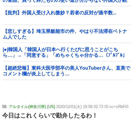
の食品、買ってみたものの使い道が分からない外国人が続
出
【批判】外国人受け入れ微妙？若者の反対が過半数...
【悲しすぎる】埼玉県飯能市の件、やはり不法滞在ベトナ
ム人でした
|●|韓国人「韓国人が日本へ行くたびに思うことがこち
ら…」→「同意する」「めちゃくちゃ分かる…（ﾌﾞﾙﾌﾞﾙ」
＝韓国の反応
【超絶悲報】東科大医学部卒の美人YouTuberさん、直美で
コメント欄が炎上してしまう…
58:
アルタイル(神奈川県) [US]
2020/12/01(火) 19:58:32.73 ID:sc+zRbFi0
今日はこれくらいで勘弁したるわ！