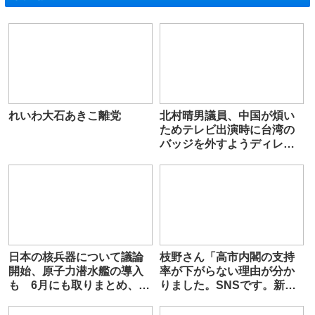
れいわ大石あきこ離党
北村晴男議員、中国が煩い
ためテレビ出演時に台湾の
バッジを外すようディレク
ターから求められる
日本の核兵器について議論
枝野さん「高市内閣の支持
開始、原子力潜水艦の導入
率が下がらない理由が分か
も 6月にも取りまとめ、維
りました。SNSです。新聞
新が安保3文書改定
を読まない馬鹿ばかりだ」