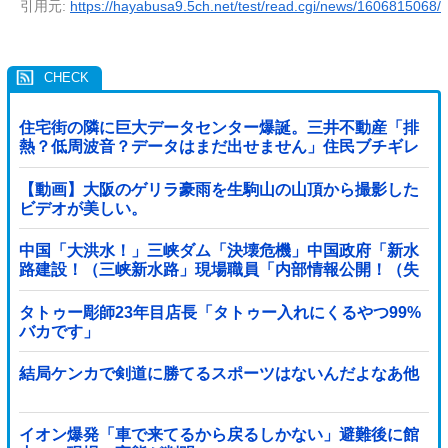
引用元:
https://hayabusa9.5ch.net/test/read.cgi/news/1606815068/
住宅街の隣に巨大データセンター爆誕。三井不動産「排
熱？低周波音？データはまだ出せません」住民ブチギレ
【動画】大阪のゲリラ豪雨を生駒山の山頂から撮影した
ビデオが美しい。
中国「大洪水！」三峡ダム「決壊危機」中国政府「新水
路建設！（三峡新水路」現場職員「内部情報公開！（失
踪」湖南省「三峡放流情報（画像」台風13号「...
タトゥー彫師23年目店長「タトゥー入れにくるやつ99%
バカです」
結局ケンカで剣道に勝てるスポーツはないんだよなあ他
イオン爆発「車で来てるから戻るしかない」避難後に館