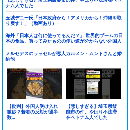
【悲しすぎる】埼玉県飯能市の件、やはり不法滞在ベト
ナム人でした
玉城デニー氏「日本政府から！アメリカから！沖縄を取
り戻す！」（動画あり）
海外「日本人は何に使ってるんだ？」 世界的ブームの日
本の食品、買ってみたものの使い道が分からない外国人
が続出
メルセデスのラッセルが恋人カルメン・ムントさんと婚
約他
【批判】外国人受け入れ
【悲しすぎる】埼玉県飯
微妙？若者の反対が過半
能市の件、やはり不法滞
数...
在ベトナム人でした