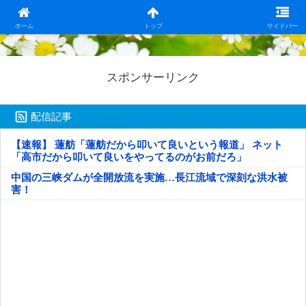
日本第一！ニュース録
ホーム
トップ
サイドバー
スポンサーリンク
配信記事
【速報】 蓮舫「蓮舫だから叩いて良いという報道」 ネット
「高市だから叩いて良いをやってるのがお前だろ」
中国の三峡ダムが全開放流を実施…長江流域で深刻な洪水被
害！