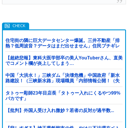
住宅街の隣に巨大データセンター爆誕。三井不動産「排
熱？低周波音？データはまだ出せません」住民ブチギレ
【超絶悲報】東科大医学部卒の美人YouTuberさん、直美
でコメント欄が炎上してしまう…
中国「大洪水！」三峡ダム「決壊危機」中国政府「新水
路建設！（三峡新水路」現場職員「内部情報公開！（失
踪」湖南省「三峡放流情報（画像」台風13号「...
タトゥー彫師23年目店長「タトゥー入れにくるやつ99%
バカです」
【批判】外国人受け入れ微妙？若者の反対が過半数...