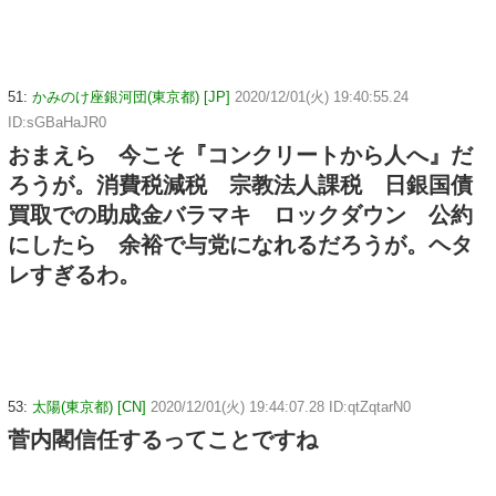
51:
かみのけ座銀河団(東京都) [JP]
2020/12/01(火) 19:40:55.24
ID:sGBaHaJR0
おまえら 今こそ『コンクリートから人へ』だ
ろうが。消費税減税 宗教法人課税 日銀国債
買取での助成金バラマキ ロックダウン 公約
にしたら 余裕で与党になれるだろうが。ヘタ
レすぎるわ。
53:
太陽(東京都) [CN]
2020/12/01(火) 19:44:07.28 ID:qtZqtarN0
菅内閣信任するってことですね