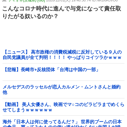
56:
ディオネ(茨城県) [GB]
2020/12/01(火) 19:48:30.74 ID:NKB8RJvO0
こんなコロナ時代に進んで与党になって責任取
りたがる奴いるのか？
【ニュース】 高市政権の消費税減税に反対している９人の
自民党議員が全て判明！！！！ やっぱりコイツラかｗｗｗ
ｗｗ
【悲報】長崎市+反核団体「台湾は中国の一部」
メルセデスのラッセルが恋人カルメン・ムントさんと婚約
他
【動画】 美人女優さん、映画でマ○コのビラビラまでめくら
せてしまうｗｗｗｗｗｗ
海外「日本人は何に使ってるんだ？」 世界的ブームの日本