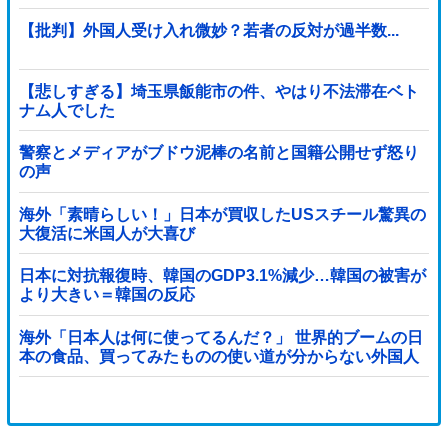
みると……
【批判】外国人受け入れ微妙？若者の反対が過半数...
【悲しすぎる】埼玉県飯能市の件、やはり不法滞在ベト
ナム人でした
警察とメディアがブドウ泥棒の名前と国籍公開せず怒り
の声
海外「素晴らしい！」日本が買収したUSスチール驚異の
大復活に米国人が大喜び
日本に対抗報復時、韓国のGDP3.1%減少…韓国の被害が
より大きい＝韓国の反応
海外「日本人は何に使ってるんだ？」 世界的ブームの日
本の食品、買ってみたものの使い道が分からない外国人
が続出