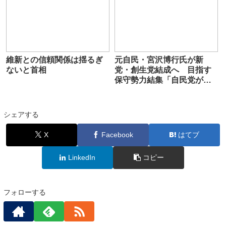
維新との信頼関係は揺るぎ
元自民・宮沢博行氏が新
ないと首相
党・創生党結成へ 目指す
保守勢力結集「自民党がい
つ左傾化するか分からな
い」
シェアする
X
Facebook
はてブ
LinkedIn
コピー
フォローする