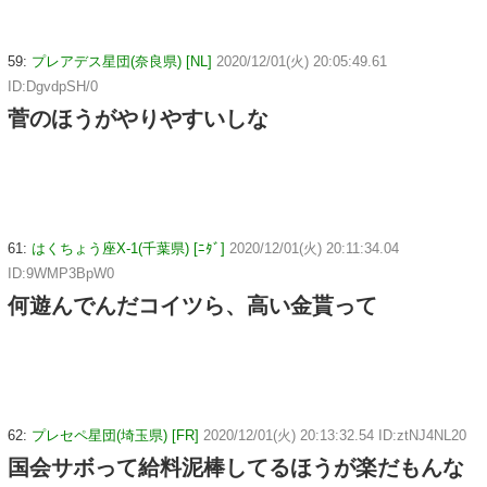
59:
プレアデス星団(奈良県) [NL]
2020/12/01(火) 20:05:49.61
ID:DgvdpSH/0
菅のほうがやりやすいしな
61:
はくちょう座X-1(千葉県) [ﾆﾀﾞ]
2020/12/01(火) 20:11:34.04
ID:9WMP3BpW0
何遊んでんだコイツら、高い金貰って
62:
プレセペ星団(埼玉県) [FR]
2020/12/01(火) 20:13:32.54 ID:ztNJ4NL20
国会サボって給料泥棒してるほうが楽だもんな