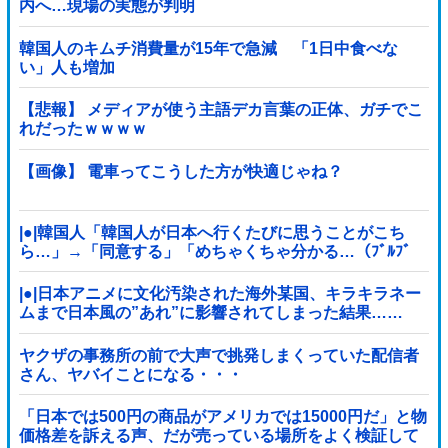
内へ…現場の実態が判明
韓国人のキムチ消費量が15年で急減 「1日中食べな
い」人も増加
【悲報】 メディアが使う主語デカ言葉の正体、ガチでこ
れだったｗｗｗｗ
【画像】 電車ってこうした方が快適じゃね？
|●|韓国人「韓国人が日本へ行くたびに思うことがこち
ら…」→「同意する」「めちゃくちゃ分かる…（ﾌﾞﾙﾌﾞ
ﾙ」＝韓国の反応
|●|日本アニメに文化汚染された海外某国、キラキラネー
ムまで日本風の”あれ”に影響されてしまった結果……
ヤクザの事務所の前で大声で挑発しまくっていた配信者
さん、ヤバイことになる・・・
「日本では500円の商品がアメリカでは15000円だ」と物
価格差を訴える声、だが売っている場所をよく検証して