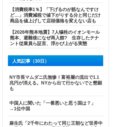
【消費税率1％】「下げるのが筋なんですけ
ど…」消費減税で値下がりする分と同じだけ
商品を値上げして店頭価格を変えない店も
【2026年熊本地震】7人犠牲のイオンモール
熊本、避難後になぜ再入館? 生存したテナ
ント従業員ら証言、浮かび上がる実態
断ると私に直接LINEしてきて絶句←大人しく自宅の風呂に入
人気記事（30日）
NY市長マムダニ氏無惨！富裕層の流出で1.1
兆円が消える。NYから出て行かないでと懇願
も
中国人に聞いた「一番悪いと思う国は？」
→1位中国
ブルブル」＝韓国の反応
麻生氏「2千年にわたって同じ王朝など世界中