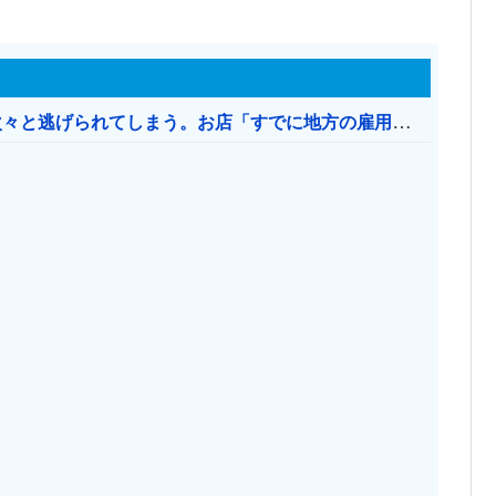
日本のお店、時給1500円でもミャンマー人に次々と逃げられてしまう。お店「すでに地方の雇用は崩壊」