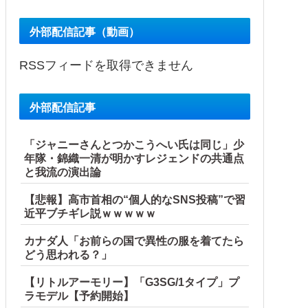
外部配信記事（動画）
RSSフィードを取得できません
外部配信記事
「ジャニーさんとつかこうへい氏は同じ」少
年隊・錦織一清が明かすレジェンドの共通点
と我流の演出論
【悲報】高市首相の“個人的なSNS投稿”で習
近平ブチギレ説ｗｗｗｗｗ
カナダ人「お前らの国で異性の服を着てたら
どう思われる？」
【リトルアーモリー】「G3SG/1タイプ」プ
ラモデル【予約開始】