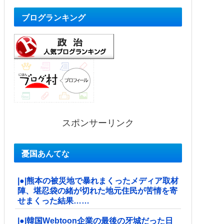
ブログランキング
スポンサーリンク
憂国あんてな
|●|熊本の被災地で暴れまくったメディア取材
陣、堪忍袋の緒が切れた地元住民が苦情を寄
せまくった結果……
|●|韓国Webtoon企業の最後の牙城だった日