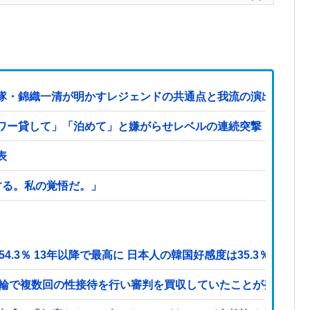
隊・錦織一清が明かすレジェンドの共通点と我流の演出論
ワー貸して」「泊めて」と嫌がらせレベルの連続突撃！夫経由で
表
する。私の覚悟だ。」
.3％ 13年以降で最高に 日本人の韓国好感度は35.3％
五輪で複数回の性接待を行い審判を買収していたことが発覚…（