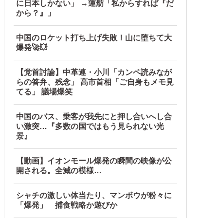
」と主張しており……他
に日本しかない」 →蓮舫「私からすれば『だ
から？』」
中国のロケット打ち上げ失敗！山に堕ちて大
爆発🚀💥
【党首討論】中革連・小川「カンペ読みなが
らの答弁、残念」 高市首相「ご自身もメモ見
てる」 議場爆笑
中国のバス、乗客が我先にと押し合いへし合
い激突…『多数の国ではもう見られない光
景』
【動画】イオンモール爆発の瞬間の映像が公
開される。全滅の模様…
シャチの激しい体当たり、マンボウが粉々に
「爆発」 捕食戦略か遊びか