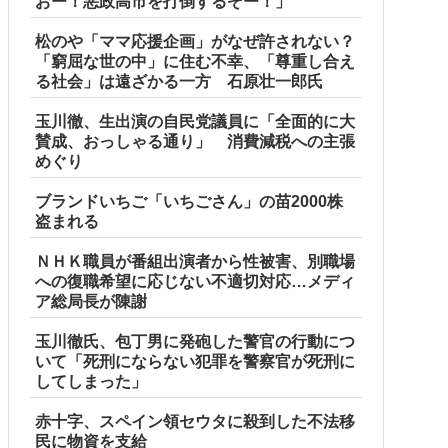
おー！悪政高市を打倒するぞー！」
松のや「ママ応援企画」がなぜ許されない？
「窮屈な世の中」に住む不幸、「尊重し合え
る社会」は遠ざかる一方 石原壮一郎氏
玉川徹、生出演の自民党議員に「全面的に大
賛成、おっしゃる通り」 消費減税への主張
めぐり
ブランドいちご「いちごさん」の苗2000株
盗まれる
ＮＨＫ職員が番組出演者から性被害、別職場
への復職希望に応じない不適切対応…メディ
ア総局長が陳謝
玉川徹氏、包丁男に発砲した警官の行動につ
いて「死刑にならない犯罪を警察官が死刑に
してしまった」
赤十字、スペイン領セウタに殺到した不法移
民に物資を支給