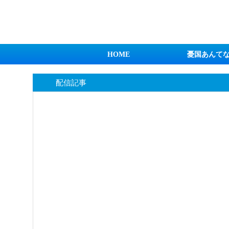
日本第一！ニュース録
HOME
憂国あんて
配信記事