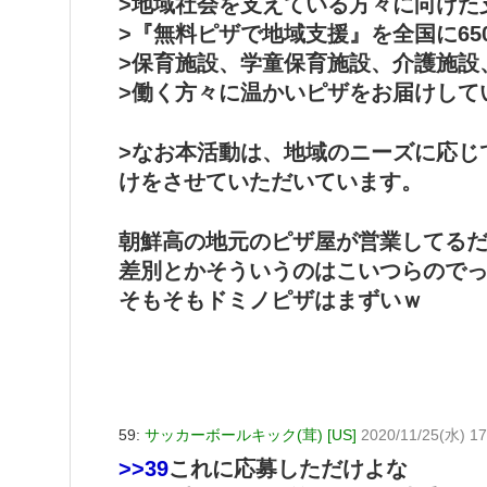
>地域社会を支えている方々に向けた
>『無料ピザで地域支援』を全国に6
>保育施設、学童保育施設、介護施設
>働く方々に温かいピザをお届けして
>なお本活動は、地域のニーズに応じ
けをさせていただいています。
朝鮮高の地元のピザ屋が営業してる
差別とかそういうのはこいつらので
そもそもドミノピザはまずいｗ
59:
サッカーボールキック(茸) [US]
2020/11/25(水) 17
>>39
これに応募しただけよな