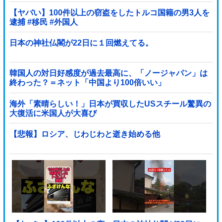
【ヤバい】100件以上の窃盗をしたトルコ国籍の男3人を
逮捕 #移民 #外国人
日本の神社仏閣が22日に１回燃えてる。
韓国人の対日好感度が過去最高に、「ノージャパン」は
終わった？＝ネット「中国より100倍いい」
海外「素晴らしい！」日本が買収したUSスチール驚異の
大復活に米国人が大喜び
【悲報】ロシア、じわじわと逝き始める他