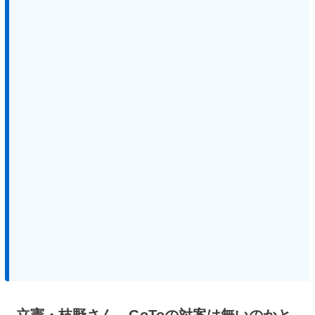
立憲・枝野さん、GoToの対案は無いのかと