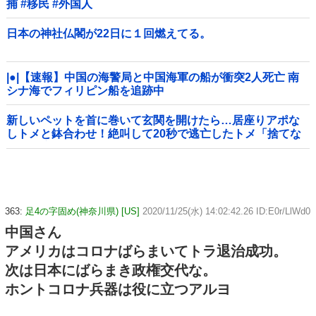
捕 #移民 #外国人
日本の神社仏閣が22日に１回燃えてる。
|●|【速報】中国の海警局と中国海軍の船が衝突2人死亡 南
シナ海でフィリピン船を追跡中
新しいペットを首に巻いて玄関を開けたら…居座りアポな
しトメと鉢合わせ！絶叫して20秒で逃亡したトメ「捨てな
いと二度と行ってあげない！」←もう来なくて大丈夫です
ｗ
363:
足4の字固め(神奈川県) [US]
2020/11/25(水) 14:02:42.26 ID:E0r/LlWd0
中国さん
アメリカはコロナばらまいてトラ退治成功。
次は日本にばらまき政権交代な。
ホントコロナ兵器は役に立つアルヨ