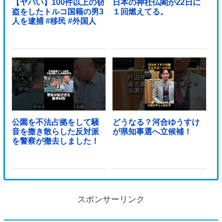
【ヤバい】100件以上の窃
日本の神社仏閣が22日に
盗をしたトルコ国籍の男3
１回燃えてる。
人を逮捕 #移民 #外国人
公園を不法占拠をして騒
どうなる？河合ゆうすけ
音を撒き散らした反対派
が県知事選へ立候補！
を警察が撤去しました！
スポンサーリンク