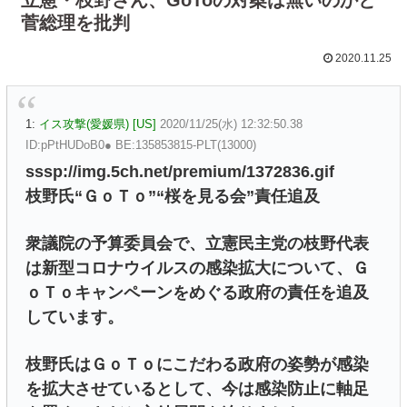
菅総理を批判
2020.11.25
1:
イス攻撃(愛媛県) [US]
2020/11/25(水) 12:32:50.38
ID:pPtHUDoB0● BE:135853815-PLT(13000)
sssp://img.5ch.net/premium/1372836.gif
枝野氏“ＧｏＴｏ”“桜を見る会”責任追及
衆議院の予算委員会で、立憲民主党の枝野代表
は新型コロナウイルスの感染拡大について、Ｇ
ｏＴｏキャンペーンをめぐる政府の責任を追及
しています。
枝野氏はＧｏＴｏにこだわる政府の姿勢が感染
を拡大させているとして、今は感染防止に軸足