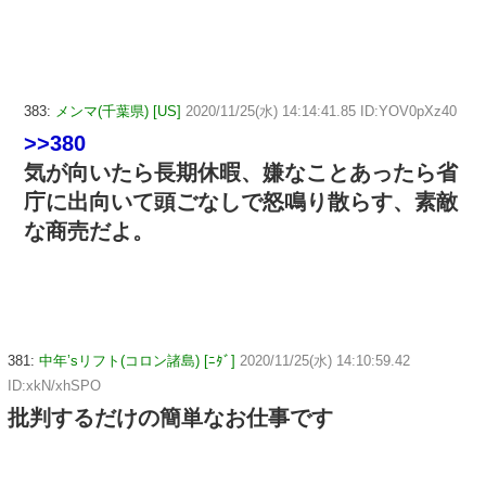
383:
メンマ(千葉県) [US]
2020/11/25(水) 14:14:41.85 ID:YOV0pXz40
>>380
気が向いたら長期休暇、嫌なことあったら省
庁に出向いて頭ごなしで怒鳴り散らす、素敵
な商売だよ。
381:
中年’sリフト(コロン諸島) [ﾆﾀﾞ]
2020/11/25(水) 14:10:59.42
ID:xkN/xhSPO
批判するだけの簡単なお仕事です