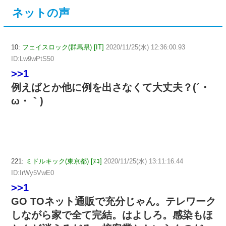
ネットの声
10:
フェイスロック(群馬県) [IT]
2020/11/25(水) 12:36:00.93
ID:Lw9wPtS50
>>1
例えばとか他に例を出さなくて大丈夫？(´・
ω・｀)
221:
ミドルキック(東京都) [ﾇｺ]
2020/11/25(水) 13:11:16.44
ID:IrWy5VwE0
>>1
GO TOネット通販で充分じゃん。テレワーク
しながら家で全て完結。はよしろ。感染もほ