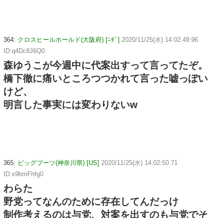
364:
クロスヒールホールド(大阪府) [ﾆﾀﾞ]
2020/11/25(水) 14:02:49.96
ID:q4Dc8J6Q0
森ゆうこが今週中に代案出すって言ってたぞ。
橋下徹に痛いところつつかれて言った嘘っぽい
けど、
明言した事実には変わりないw
365:
ビッグブーツ(神奈川県) [US]
2020/11/25(水) 14:02:50.71
ID:x9bmFhfg0
わらた
野党ってなんのために存在してんだっけ
制作考えるのは与党、対案を出すのも与党でそ