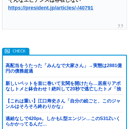
https://president.jp/articles/-/40791
高配当をうたった「みんなで大家さん」→実態は2881億
円の債務超過
新しいペットを首に巻いて玄関を開けたら…居座りアポ
なしトメと鉢合わせ！絶叫して20秒で逃亡したトメ「捨
てないと二度と行ってあげない！」←もう来なくて大丈
夫ですｗ
【これは重い】江口寿史さん「自分の絵ごと、このジャ
ンルはそろそろ終わりかな」
過給なしで420ps。しかもL型エンジン…このS31Zいく
らかかってるんだ…