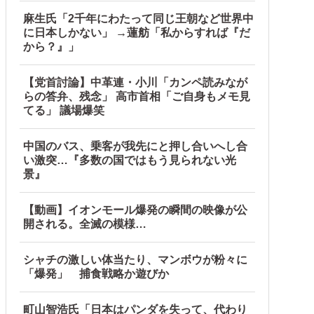
麻生氏「2千年にわたって同じ王朝など世界中
に日本しかない」 →蓮舫「私からすれば『だ
から？』」
【党首討論】中革連・小川「カンペ読みなが
らの答弁、残念」 高市首相「ご自身もメモ見
てる」 議場爆笑
中国のバス、乗客が我先にと押し合いへし合
い激突…『多数の国ではもう見られない光
景』
【動画】イオンモール爆発の瞬間の映像が公
開される。全滅の模様…
シャチの激しい体当たり、マンボウが粉々に
「爆発」 捕食戦略か遊びか
町山智浩氏「日本はパンダを失って、代わり