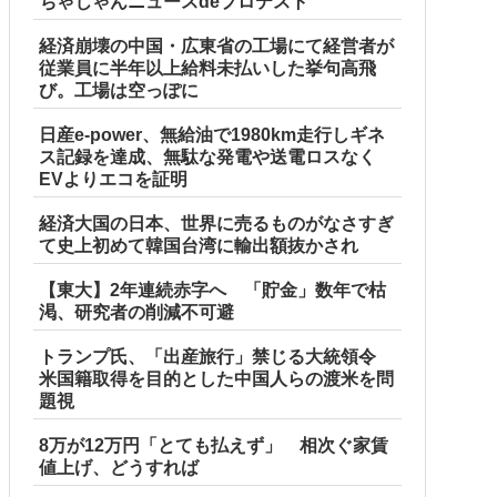
ちゃじゃんニュースdeプロテスト
経済崩壊の中国・広東省の工場にて経営者が
従業員に半年以上給料未払いした挙句高飛
び。工場は空っぽに
日産e-power、無給油で1980km走行しギネ
ス記録を達成、無駄な発電や送電ロスなく
EVよりエコを証明
経済大国の日本、世界に売るものがなさすぎ
て史上初めて韓国台湾に輸出額抜かされ
【東大】2年連続赤字へ 「貯金」数年で枯
渇、研究者の削減不可避
トランプ氏、「出産旅行」禁じる大統領令
米国籍取得を目的とした中国人らの渡米を問
題視
8万が12万円「とても払えず」 相次ぐ家賃
値上げ、どうすれば