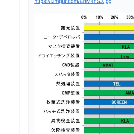
https://i.imgur.com/EhM4hSJ.jpg