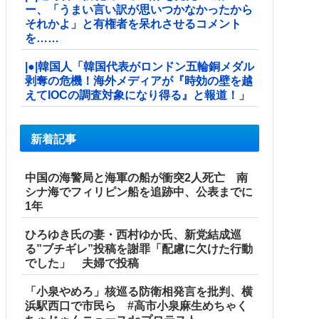
ー、「うまい言い訳が思いつかなかったから
それかよ」と有権者を呆れさせるコメント
を……
|●|韓国人「韓国代表がロンドン五輪銅メダル
剥奪の危機！海外メディアが『時効の壁を越
えてIOCの調査対象になり得る』と報道！」
新着記事
中国の海警局と海軍の船が衝突2人死亡 南
シナ海でフィリピン船を追跡中、公表までに
1年
ひろゆき氏の妻・西村ゆか氏、新党結成巡
る”ブチギレ”投稿を謝罪「配慮に欠けた行動
でした」 夫婦で投稿
「小泉やめろ」核巡る防衛相発言を批判、横
浜駅西口で市民ら #高市小泉麻生めちゃく