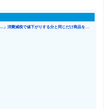
【消費税率1％】 「下げるのが筋なんですけど…」消費減税で値下がりする分と同じだけ商品を値上げして店頭価格を変えない店も