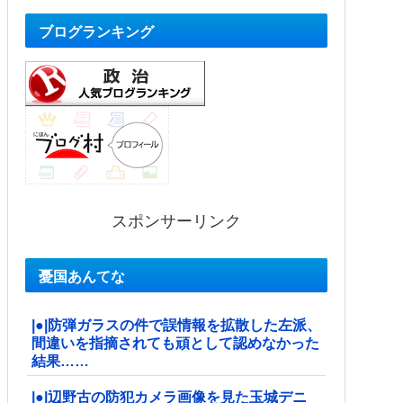
ブログランキング
スポンサーリンク
憂国あんてな
|●|防弾ガラスの件で誤情報を拡散した左派、
間違いを指摘されても頑として認めなかった
結果……
|●|辺野古の防犯カメラ画像を見た玉城デニ