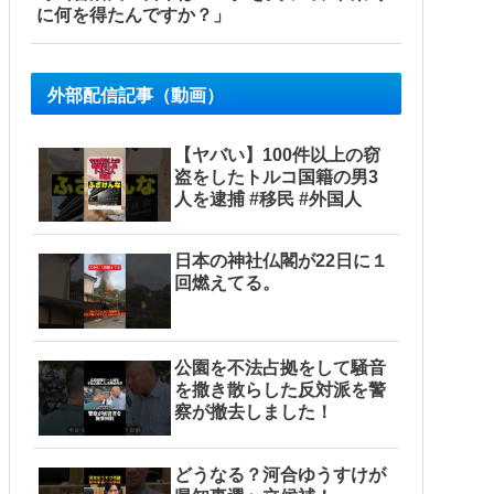
に何を得たんですか？」
外部配信記事（動画）
【ヤバい】100件以上の窃
盗をしたトルコ国籍の男3
人を逮捕 #移民 #外国人
日本の神社仏閣が22日に１
回燃えてる。
公園を不法占拠をして騒音
を撒き散らした反対派を警
察が撤去しました！
どうなる？河合ゆうすけが