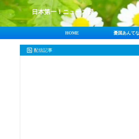
日本第一！ニュース録
HOME
憂国あんて
配信記事