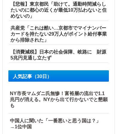
【悲報】東京都民「助けて。通勤時間減らし
たいのに都心の近くが最低10万払わないと住
めないの」
共産党「これは酷い…京都市でマイナンバー
カードを持たない29万人がポイント給付事業
から排除された」
【消費減税】日本の社会保障、岐路に 財源
5兆円見通し立たず
人気記事（30日）
NY市長マムダニ氏無惨！富裕層の流出で1.1
兆円が消える。NYから出て行かないでと懇願
も
中国人に聞いた「一番悪いと思う国は？」
→1位中国