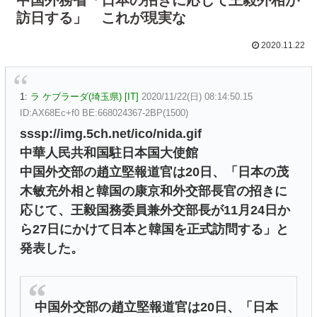
訪日する」 これが現実な
2020.11.22
1:
ラ ケブラーダ(埼玉県) [IT]
2020/11/22(日) 08:14:50.15
ID:AX68Ec+f0 BE:668024367-2BP(1500)
sssp://img.5ch.net/ico/nida.gif
中華人民共和国駐日本国大使館
中国外交部の趙立堅報道官は20日、「日本の茂
木敏充外相と韓国の康京和外交部長官の招きに
応じて、王毅国務委員兼外交部長が11月24日か
ら27日にかけて日本と韓国を正式訪問する」と
発表した。
中国外交部の趙立堅報道官は20日、「日本