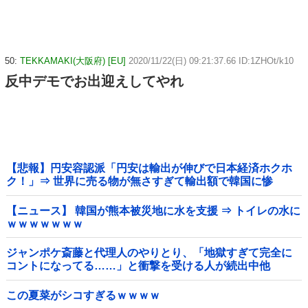
50:
TEKKAMAKI(大阪府) [EU]
2020/11/22(日) 09:21:37.66 ID:1ZHOt/k10
反中デモでお出迎えしてやれ
【悲報】円安容認派「円安は輸出が伸びで日本経済ホクホ
ク！」⇒ 世界に売る物が無さすぎて輸出額で韓国に惨
敗・・・
【ニュース】 韓国が熊本被災地に水を支援 ⇒ トイレの水に
ｗｗｗｗｗｗｗ
ジャンポケ斎藤と代理人のやりとり、「地獄すぎて完全に
コントになってる……」と衝撃を受ける人が続出中他
この夏菜がシコすぎるｗｗｗｗ