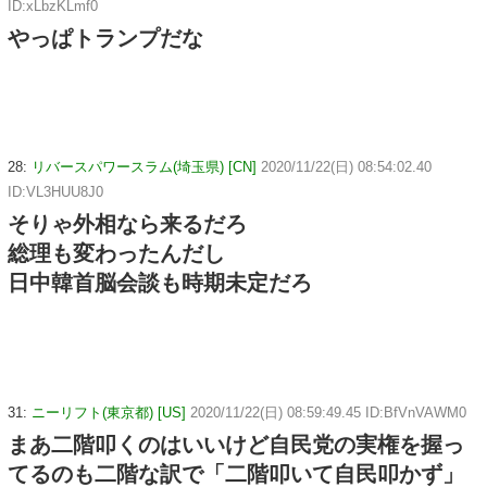
ID:xLbzKLmf0
やっぱトランプだな
28:
リバースパワースラム(埼玉県) [CN]
2020/11/22(日) 08:54:02.40
ID:VL3HUU8J0
そりゃ外相なら来るだろ
総理も変わったんだし
日中韓首脳会談も時期未定だろ
31:
ニーリフト(東京都) [US]
2020/11/22(日) 08:59:49.45 ID:BfVnVAWM0
まあ二階叩くのはいいけど自民党の実権を握っ
てるのも二階な訳で「二階叩いて自民叩かず」