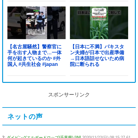
【名古屋騒然】警察官に
【日本に不満】パキスタ
手を出す人物まで…一体
ン夫婦が日本で出産準備
何が起きているのか #外
→日本語話せないため病
国人 #共生社会 #japan
院に断られる
スポンサーリンク
ネットの声
2:
ダイビングエルボードロップ(千葉県) [IN]
2020/11/22(日) 08:15:27.61