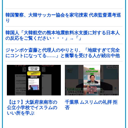
韓国警察、大韓サッカー協会を家宅捜索 代表監督選考巡
り
韓国人「大韓航空の熊本地震飲料水支援に対する日本人
の反応をご覧ください・・・」→「」
ジャンポケ斎藤と代理人のやりとり、「地獄すぎて完全
にコントになってる……」と衝撃を受ける人が続出中他
【は？】大阪府泉南市の
千葉県 ムスリムの礼拝 拒
公立小学校でイスラムの
否
いい所を学ぶ