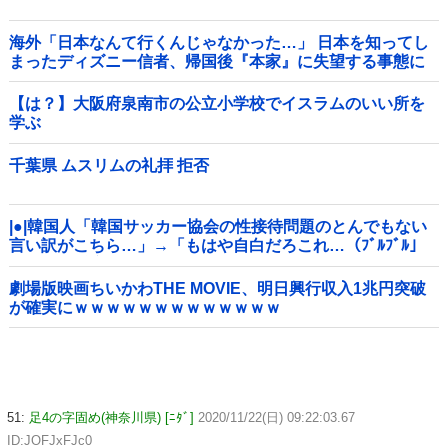
海外「日本なんて行くんじゃなかった…」 日本を知ってし
まったディズニー信者、帰国後『本家』に失望する事態に
【は？】大阪府泉南市の公立小学校でイスラムのいい所を
学ぶ
千葉県 ムスリムの礼拝 拒否
|●|韓国人「韓国サッカー協会の性接待問題のとんでもない
言い訳がこちら…」→「もはや自白だろこれ…（ﾌﾞﾙﾌﾞﾙ」
＝韓国の反応
劇場版映画ちいかわTHE MOVIE、明日興行収入1兆円突破
が確実にｗｗｗｗｗｗｗｗｗｗｗｗｗ
51:
足4の字固め(神奈川県) [ﾆﾀﾞ]
2020/11/22(日) 09:22:03.67
ID:JOFJxFJc0