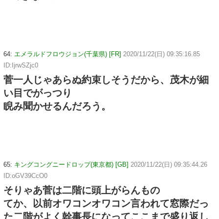
64:
エメラルドフロウジョン(千葉県) [FR]
2020/11/22(日) 09:35:16.85
ID:IjrwSZjc0
菅一人じゃあらぬ約束しそうだから、茂木が細
い目でがっつり
睨み聞かせるんだろう。
65:
キングコングニードロップ(東京都) [GB]
2020/11/22(日) 09:35:44.26
ID:oGV39CcO0
そりゃあ菅は二階に頭上がらんもの
てか、以前オワコンオワコン言われて窓際だっ
た二階がよく幹事長になってここまで盛り返し