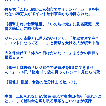
共産党「これは酷い…京都市でマイナンバーカードを持
たない29万人がポイント給付事業から排除された」
【衝撃】れいわ新選組、「いのちの党」に党名変更 天
畠大輔氏が共同代表へ
ジャンポケ斎藤と代理人のやりとり、「地獄すぎて完全
にコントになってる……」と衝撃を受ける人が続出中他
大久保佳代子「休みの日はだいたい…」まさかの習慣を
暴露ｗｗｗ
【悲報】財務省「レジ都合で消費税を0％にできませ
ん！」 → X民「指定ゴミ袋を買ってレシート見たら消費
税はゼロになるんだけど？」ｗｗｗｗｗｗｗｗｗｗｗｗ
ｗｗ
【画像】 松屋、食器の仕分けまでセルフに
中国、止められないEV製造 売れず在庫山積み「売れたこ
と」にして補助金を騙し取る事案を思いつきが横行