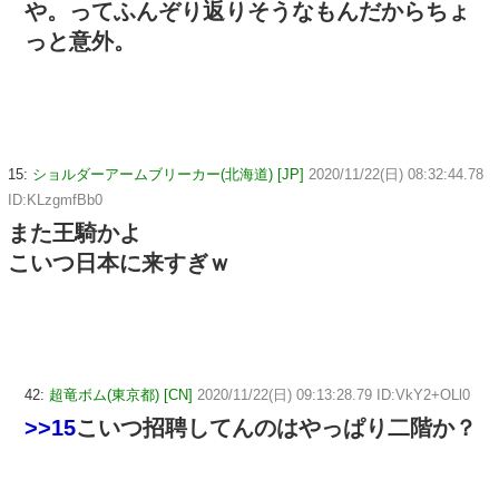
や。ってふんぞり返りそうなもんだからちょ
っと意外。
15:
ショルダーアームブリーカー(北海道) [JP]
2020/11/22(日) 08:32:44.78
ID:KLzgmfBb0
また王騎かよ
こいつ日本に来すぎｗ
42:
超竜ボム(東京都) [CN]
2020/11/22(日) 09:13:28.79 ID:VkY2+OLl0
>>15
こいつ招聘してんのはやっぱり二階か？