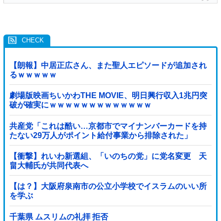
【朗報】中居正広さん、また聖人エピソードが追加され
るｗｗｗｗｗ
劇場版映画ちいかわTHE MOVIE、明日興行収入1兆円突
破が確実にｗｗｗｗｗｗｗｗｗｗｗｗｗ
共産党「これは酷い…京都市でマイナンバーカードを持
たない29万人がポイント給付事業から排除された」
【衝撃】れいわ新選組、「いのちの党」に党名変更 天
畠大輔氏が共同代表へ
【は？】大阪府泉南市の公立小学校でイスラムのいい所
を学ぶ
千葉県 ムスリムの礼拝 拒否