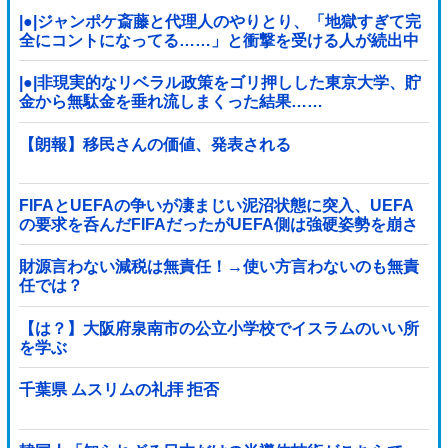
|●|ジャンポケ斎藤と代理人のやりとり、「地獄すぎて完
全にコントになってる……」と衝撃を受ける人が続出中
|●|非現実的なリベラル政策をゴリ押しした東京大学、貯
金から無駄金を垂れ流しまくった結果……
【朗報】移民さんの価値、発表される
FIFAとUEFAの争いが凄まじい泥沼状態に突入、UEFA
の要求を呑んだFIFAだったがUEFA側は強硬姿勢を崩さ
ず……
財源言わない減税は無責任！→使い方言わないのも無責
任では？
【は？】大阪府泉南市の公立小学校でイスラムのいい所
を学ぶ
千葉県 ムスリムの礼拝 拒否