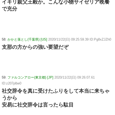
イキリ親父王毅か。こんな小物サイゼリア晩餐
で充分
58:
かかと落とし(千葉県) [US]
2020/11/22(日) 09:25:59.39 ID:Pg8xZJZh0
支那の方からの強い要望だぞ
59:
ファルコンアロー(東京都) [JP]
2020/11/22(日) 09:26:07.61
ID:z207plbe0
社交辞令を真に受けたふりをして本当に来ちゃ
うから
安易に社交辞令は言ったら駄目