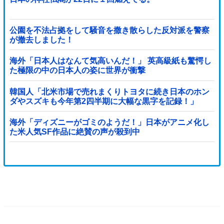
公園を不法占拠をして騒音を撒き散らした反対派を警察
が撤去しました！
海外「日本人はなんて気高いんだ！」 英高級紙も驚愕し
た極限の中の日本人の姿に世界が衝撃
韓国人「北米市場で売れまくりトヨタに続き日本のホン
ダやスズキも今年第2四半期に大幅な黒字を記録！」
→「あまりにも見事なV字回復‥」
海外「ディズニーがゴミのようだ！」日本がアニメ化し
た米人気SF作品に絶賛の声が殺到中