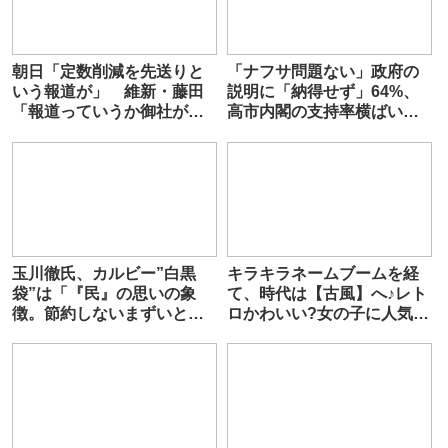
朝日「定数削減を先送りと
「ナフサ問題ない」政府の
いう報道が」 維新・藤田
説明に「納得せず」64%、
「報道っていうか御社が書
高市内閣の支持率横ばい…
いたんでしょ」
読売世論調査
玉川徹氏、カルビー”白黒
キラキラネームブームを経
袋”は「『民』の思いの象
て、時代は【古風】へ♪レト
徴。節約しないまずいと思
ロかわいい?女の子に人気の
っている」「政府はそこに
名前は？
応えているのか」