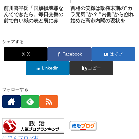
前川喜平氏「国旗損壊罪な
首相の笑顔は政権末期の”カ
んてできたら、毎日交番の
ラ元気”か？ ”内側”から崩れ
前で白い紙の表と裏に赤い
始めた高市内閣の現状を浮
丸を書いて、破ってやる」
き彫りにする2人の｢重要人
物｣の離反
シェアする
X
Facebook
はてブ
LinkedIn
コピー
フォローする
にほんブログ村