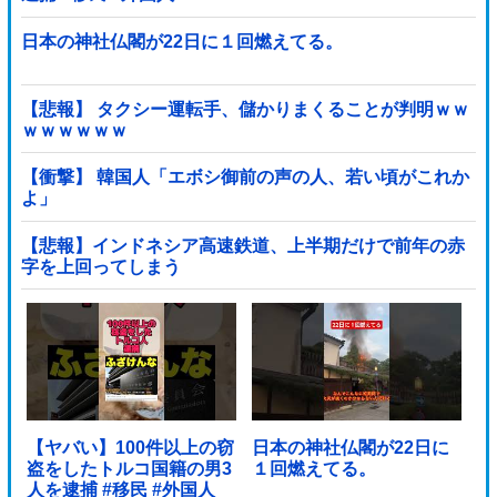
日本の神社仏閣が22日に１回燃えてる。
【悲報】 タクシー運転手、儲かりまくることが判明ｗｗ
ｗｗｗｗｗｗ
【衝撃】 韓国人「エボシ御前の声の人、若い頃がこれか
よ」
【悲報】インドネシア高速鉄道、上半期だけで前年の赤
字を上回ってしまう
wwwwwwwwwwwwwwwwwwwwwwwwwwwwwwwwww
wwwwwwwwwww他
【ヤバい】100件以上の窃
日本の神社仏閣が22日に
盗をしたトルコ国籍の男3
１回燃えてる。
人を逮捕 #移民 #外国人