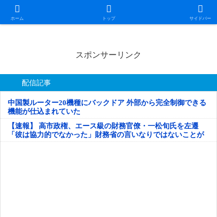
日本第一！ニュース録
ホーム
トップ
サイドバー
スポンサーリンク
配信記事
中国製ルーター20機種にバックドア 外部から完全制御できる
機能が仕込まれていた
【速報】 高市政権、エース級の財務官僚・一松旬氏を左遷
「彼は協力的でなかった」財務省の言いなりではないことが
判明