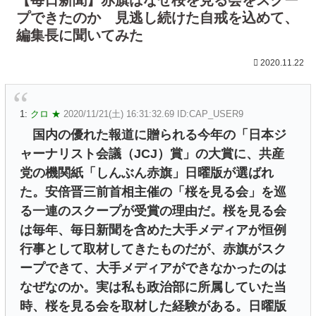
プできたのか 見逃し続けた自戒を込めて、
編集長に聞いてみた
2020.11.22
1:
クロ ★
2020/11/21(土) 16:31:32.69 ID:CAP_USER9
国内の優れた報道に贈られる今年の「日本ジ
ャーナリスト会議（JCJ）賞」の大賞に、共産
党の機関紙「しんぶん赤旗」日曜版が選ばれ
た。安倍晋三前首相主催の「桜を見る会」を巡
る一連のスクープが受賞の理由だ。桜を見る会
は毎年、毎日新聞を含めた大手メディアが恒例
行事として取材してきたものだが、赤旗がスク
ープできて、大手メディアができなかったのは
なぜなのか。実は私も政治部に所属していた当
時、桜を見る会を取材した経験がある。日曜版