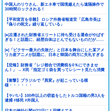
中国人のリウさん、新エネ車で国境越えたら遠隔操作で
30時間ロックされる！
【平和宣言を非難】 ロシア外務省報道官「広島市長は
『偽りの呪文』繰り返している」
|●|左遷された財務省エリートに待ち受ける運命がやばす
ぎる！と話題に、経歴自体はとんでもないものだが……
|●|「ピクサー最大の失敗だ」と日本を舞台にした某アメ
リカ産アニメが話題に、日本と韓国の両方に失礼すぎる
わ……
【悲報】財務省「レジ都合で消費税を0％にできませ
ん！」 → X民「指定ゴミ袋を買ってレシート見たら消費
税はゼロになるんだけど？」ｗｗｗｗｗｗｗｗ...
【衝撃】ブラジルで『異変』が起こっている模
様・・・・・・
【ヤバい】100件以上の窃盗をしたトルコ国籍の男3人を
逮捕 #移民 #外国人
日本の神社仏閣が22日に１回燃えてる。