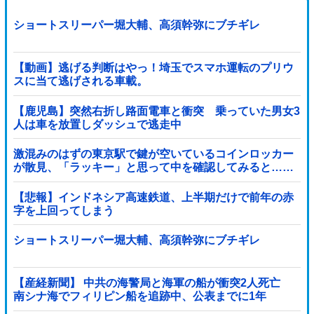
ショートスリーパー堀大輔、高須幹弥にブチギレ
【動画】逃げる判断はやっ！埼玉でスマホ運転のプリウ
スに当て逃げされる車載。
【鹿児島】突然右折し路面電車と衝突 乗っていた男女3
人は車を放置しダッシュで逃走中
激混みのはずの東京駅で鍵が空いているコインロッカー
が散見、「ラッキー」と思って中を確認してみると……
【悲報】インドネシア高速鉄道、上半期だけで前年の赤
字を上回ってしまう
wwwwwwwwwwwwwwwwwwwwwwwwwwwwwwwwww
wwwwwwwwwww他
ショートスリーパー堀大輔、高須幹弥にブチギレ
【産経新聞】 中共の海警局と海軍の船が衝突2人死亡
南シナ海でフィリピン船を追跡中、公表までに1年