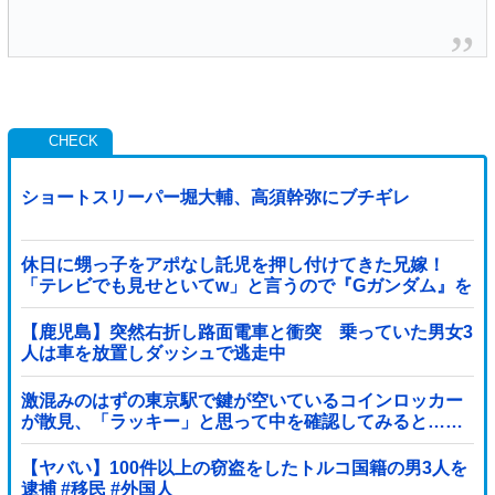
ショートスリーパー堀大輔、高須幹弥にブチギレ
休日に甥っ子をアポなし託児を押し付けてきた兄嫁！
「テレビでも見せといてw」と言うので『Gガンダム』を
一気見させた結果……甥っ子が重度の中二病を発症して
家で大暴れｗｗ
【鹿児島】突然右折し路面電車と衝突 乗っていた男女3
人は車を放置しダッシュで逃走中
激混みのはずの東京駅で鍵が空いているコインロッカー
が散見、「ラッキー」と思って中を確認してみると……
【ヤバい】100件以上の窃盗をしたトルコ国籍の男3人を
逮捕 #移民 #外国人