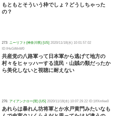
もともとそういう枠でしょ？どうしちゃった
の？
273:
ニーリフト(神奈川県) [US]
2020/11/18(水) 10:01:57.02
ID:IHsGiMnW0
共産党の八路軍って日本軍から逃げて地方の
村々をヒャッハーする流民・山賊の類だったか
ら美化しないと視聴に耐えない
276:
アイアンクロー(茸) [US]
2020/11/18(水) 10:07:29.22 ID:1IfXmfee0
あれらは暴れん坊将軍とか水戸黄門みたいなも
んで史実クソくらえだと思ってたけど違うの