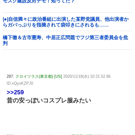
モスク建設反対デモ！知ってた？
|●|自信満々に政治番組に出演した某野党議員、他出演者か
らガバっぷりを指摘されて袋叩きにされるも……
橋下徹＆古市憲寿、中居正広問題でフジ第三者委員会を批
判
287:
クロイツラス(東京都) [US]
2020/11/18(水) 10:21:52.86
ID:xQysKZPJ0
>>259
昔の安っぽいコスプレ服みたい