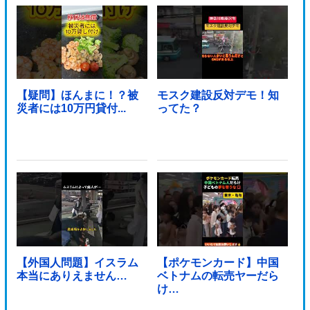
【疑問】ほんまに！？被
モスク建設反対デモ！知
災者には10万円貸付...
ってた？
【外国人問題】イスラム
【ポケモンカード】中国
本当にありえません…
ベトナムの転売ヤーだら
け…