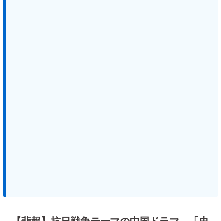
【悲報】抗日戦争テーマの中国ドラマ、「史