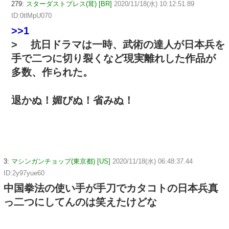
279:
スターダストプレス(茸) [BR]
2020/11/18(水) 10:12:51.89
ID:0tlMpU070
>>1
> 抗日ドラマは一時、武術の達人が日本兵を
手で二つに切り裂くなど現実離れした作品が
多数、作られた。
退かぬ！媚びぬ！省みぬ！
3:
マシンガンチョップ(東京都) [US]
2020/11/18(水) 06:48:37.44
ID:2y97yue60
中国拳法の使い手が手刀でカタコトの日本兵真
っ二つにしてんのは笑えたけどな