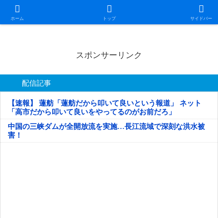
日本第一！ニュース録
ホーム
トップ
サイドバー
スポンサーリンク
配信記事
【速報】 蓮舫「蓮舫だから叩いて良いという報道」 ネット
「高市だから叩いて良いをやってるのがお前だろ」
中国の三峡ダムが全開放流を実施…長江流域で深刻な洪水被
害！