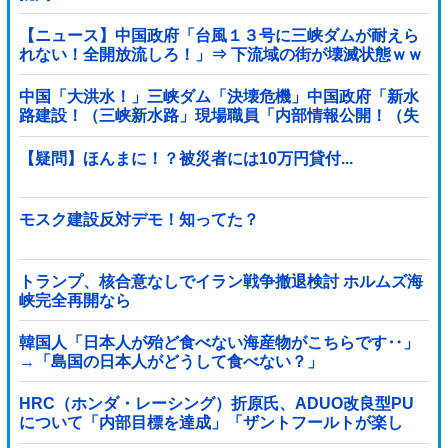
【ニュース】中国政府「台風１３号に三峡ダムが耐えら
れない！全開放流しろ！」⇒ 下流域の街が壊滅状態ｗｗ
ｗｗｗ
中国「大洪水！」三峡ダム「決壊危機」中国政府「新水
路建設！（三峡新水路」現場職員「内部情報公開！（失
踪」湖南省「三峡放流情報（画像」台風13号「...
【疑問】ほんまに！？被災者には10万円貸付...
モスク建設反対デモ！知ってた？
トランプ、核合意なしでイラン戦争撤退検討 ホルムズ海
峡完全再開なら
韓国人「日本人が殆ど食べない海産物がこちらです‥」
→「島国の日本人がどうして食べない？」
HRC（ホンダ・レーシング）折原氏、ADUO改良型PU
について「内部目標を達成」「ザントフールトが楽し
み」他