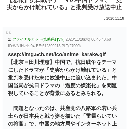
実からかけ離れている」と批判受け放送中止
2020.11.18
1:
ファイナルカット(宮崎県) [VN]
2020/11/18(水) 06:46:43.68
ID:WAJHvdsj0● BE:512899213-PLT(27000)
sssp://img.5ch.net/ico/anime_karake.gif
【北京＝田川理恵】中国で、抗日戦争をテーマ
にしたドラマが「史実からかけ離れている」と
批判を受けた末に放送中止に追い込まれた。中
国当局が抗日ドラマの「過度の娯楽化」を問題
視していることが背景にあるとみられる。
問題となったのは、共産党の八路軍の若い兵
士らが日本兵と戦う姿を描いた「雷霆らいてい
の将官」で、中国の地方局やインターネット上