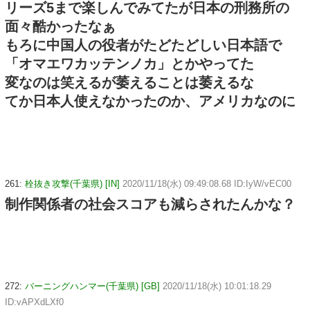
リーズ5まで楽しんでみてたが日本の刑務所の
面々酷かったなぁ
もろに中国人の役者がたどたどしい日本語で
「オマエワカッテンノカ」とかやってた
変なのは笑えるが萎えることは萎えるな
てか日本人使えなかったのか、アメリカなのに
261:
栓抜き攻撃(千葉県) [IN]
2020/11/18(水) 09:49:08.68 ID:IyW/vEC00
制作関係者の社会スコアも減らされたんかな？
272:
バーニングハンマー(千葉県) [GB]
2020/11/18(水) 10:01:18.29
ID:vAPXdLXf0