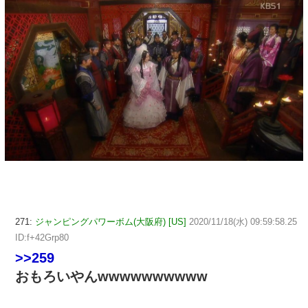
271:
ジャンピングパワーボム(大阪府) [US]
2020/11/18(水) 09:59:58.25
ID:f+42Grp80
>>259
おもろいやんwwwwwwwwww