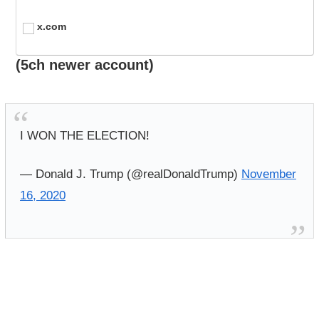
x.com
(5ch newer account)
I WON THE ELECTION!
— Donald J. Trump (@realDonaldTrump)
November
16, 2020